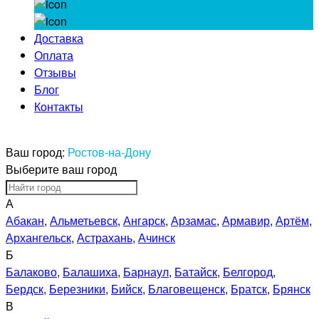
Доставка
Оплата
Отзывы
Блог
Контакты
Ваш город:
Ростов-на-Дону
Выберите ваш город
А
Абакан
,
Альметьевск
,
Ангарск
,
Арзамас
,
Армавир
,
Артём
,
Архангельск
,
Астрахань
,
Ачинск
Б
Балаково
,
Балашиха
,
Барнаул
,
Батайск
,
Белгород
,
Бердск
,
Березники
,
Бийск
,
Благовещенск
,
Братск
,
Брянск
В