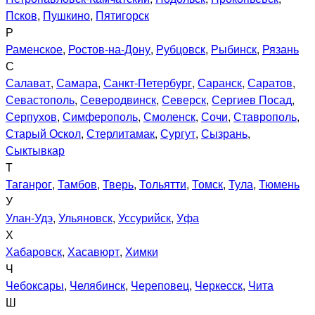
Псков
,
Пушкино
,
Пятигорск
Р
Раменское
,
Ростов-на-Дону
,
Рубцовск
,
Рыбинск
,
Рязань
С
Салават
,
Самара
,
Санкт-Петербург
,
Саранск
,
Саратов
,
Севастополь
,
Северодвинск
,
Северск
,
Сергиев Посад
,
Серпухов
,
Симферополь
,
Смоленск
,
Сочи
,
Ставрополь
,
Старый Оскол
,
Стерлитамак
,
Сургут
,
Сызрань
,
Сыктывкар
Т
Таганрог
,
Тамбов
,
Тверь
,
Тольятти
,
Томск
,
Тула
,
Тюмень
У
Улан-Удэ
,
Ульяновск
,
Уссурийск
,
Уфа
Х
Хабаровск
,
Хасавюрт
,
Химки
Ч
Чебоксары
,
Челябинск
,
Череповец
,
Черкесск
,
Чита
Ш