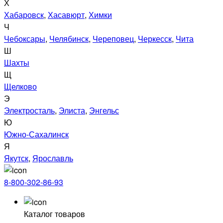
Х
Хабаровск
,
Хасавюрт
,
Химки
Ч
Чебоксары
,
Челябинск
,
Череповец
,
Черкесск
,
Чита
Ш
Шахты
Щ
Щелково
Э
Электросталь
,
Элиста
,
Энгельс
Ю
Южно-Сахалинск
Я
Якутск
,
Ярославль
8-800-302-86-93
Каталог товаров