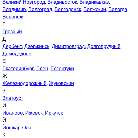
Великий Новгород
,
Владивосток
,
Владикавказ
,
Владимир
,
Волгоград
,
Волгодонск
,
Волжский
,
Вологда
,
Воронеж
Г
Грозный
Д
Дербент
,
Дзержинск
,
Димитровград
,
Долгопрудный
,
Домодедово
Е
Екатеринбург
,
Елец
,
Ессентуки
Ж
Железнодорожный
,
Жуковский
З
Златоуст
И
Иваново
,
Ижевск
,
Иркутск
Й
Йошкар-Ола
К