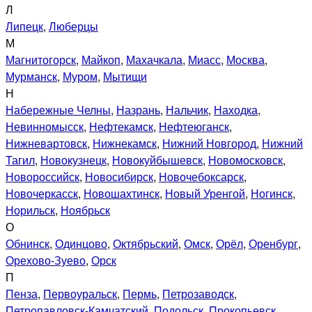
Л
Липецк
,
Люберцы
М
Магнитогорск
,
Майкоп
,
Махачкала
,
Миасс
,
Москва
,
Мурманск
,
Муром
,
Мытищи
Н
Набережные Челны
,
Назрань
,
Нальчик
,
Находка
,
Невинномысск
,
Нефтекамск
,
Нефтеюганск
,
Нижневартовск
,
Нижнекамск
,
Нижний Новгород
,
Нижний
Тагил
,
Новокузнецк
,
Новокуйбышевск
,
Новомосковск
,
Новороссийск
,
Новосибирск
,
Новочебоксарск
,
Новочеркасск
,
Новошахтинск
,
Новый Уренгой
,
Ногинск
,
Норильск
,
Ноябрьск
О
Обнинск
,
Одинцово
,
Октябрьский
,
Омск
,
Орёл
,
Оренбург
,
Орехово-Зуево
,
Орск
П
Пенза
,
Первоуральск
,
Пермь
,
Петрозаводск
,
Петропавловск-Камчатский
,
Подольск
,
Прокопьевск
,