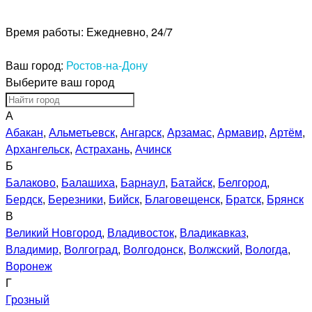
Время работы:
Ежедневно, 24/7
Ваш город:
Ростов-на-Дону
Выберите ваш город
А
Абакан
,
Альметьевск
,
Ангарск
,
Арзамас
,
Армавир
,
Артём
,
Архангельск
,
Астрахань
,
Ачинск
Б
Балаково
,
Балашиха
,
Барнаул
,
Батайск
,
Белгород
,
Бердск
,
Березники
,
Бийск
,
Благовещенск
,
Братск
,
Брянск
В
Великий Новгород
,
Владивосток
,
Владикавказ
,
Владимир
,
Волгоград
,
Волгодонск
,
Волжский
,
Вологда
,
Воронеж
Г
Грозный