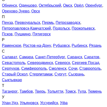
Обнинск
,
Одинцово
,
Октябрьский
,
Омск
,
Орёл
,
Оренбург
,
Орехово-Зуево
,
Орск
П
Пенза
,
Первоуральск
,
Пермь
,
Петрозаводск
,
Петропавловск-Камчатский
,
Подольск
,
Прокопьевск
,
Псков
,
Пушкино
,
Пятигорск
Р
Раменское
,
Ростов-на-Дону
,
Рубцовск
,
Рыбинск
,
Рязань
С
Салават
,
Самара
,
Санкт-Петербург
,
Саранск
,
Саратов
,
Севастополь
,
Северодвинск
,
Северск
,
Сергиев Посад
,
Серпухов
,
Симферополь
,
Смоленск
,
Сочи
,
Ставрополь
,
Старый Оскол
,
Стерлитамак
,
Сургут
,
Сызрань
,
Сыктывкар
Т
Таганрог
,
Тамбов
,
Тверь
,
Тольятти
,
Томск
,
Тула
,
Тюмень
У
Улан-Удэ
,
Ульяновск
,
Уссурийск
,
Уфа