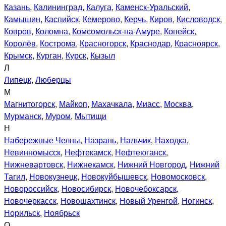
Казань
,
Калининград
,
Калуга
,
Каменск-Уральский
,
Камышин
,
Каспийск
,
Кемерово
,
Керчь
,
Киров
,
Кисловодск
,
Ковров
,
Коломна
,
Комсомольск-на-Амуре
,
Копейск
,
Королёв
,
Кострома
,
Красногорск
,
Краснодар
,
Красноярск
,
Крымск
,
Курган
,
Курск
,
Кызыл
Л
Липецк
,
Люберцы
М
Магнитогорск
,
Майкоп
,
Махачкала
,
Миасс
,
Москва
,
Мурманск
,
Муром
,
Мытищи
Н
Набережные Челны
,
Назрань
,
Нальчик
,
Находка
,
Невинномысск
,
Нефтекамск
,
Нефтеюганск
,
Нижневартовск
,
Нижнекамск
,
Нижний Новгород
,
Нижний
Тагил
,
Новокузнецк
,
Новокуйбышевск
,
Новомосковск
,
Новороссийск
,
Новосибирск
,
Новочебоксарск
,
Новочеркасск
,
Новошахтинск
,
Новый Уренгой
,
Ногинск
,
Норильск
,
Ноябрьск
О