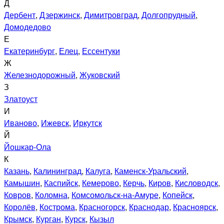
Д
Дербент
,
Дзержинск
,
Димитровград
,
Долгопрудный
,
Домодедово
Е
Екатеринбург
,
Елец
,
Ессентуки
Ж
Железнодорожный
,
Жуковский
З
Златоуст
И
Иваново
,
Ижевск
,
Иркутск
Й
Йошкар-Ола
К
Казань
,
Калининград
,
Калуга
,
Каменск-Уральский
,
Камышин
,
Каспийск
,
Кемерово
,
Керчь
,
Киров
,
Кисловодск
,
Ковров
,
Коломна
,
Комсомольск-на-Амуре
,
Копейск
,
Королёв
,
Кострома
,
Красногорск
,
Краснодар
,
Красноярск
,
Крымск
,
Курган
,
Курск
,
Кызыл