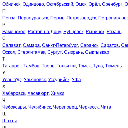
Обнинск
,
Одинцово
,
Октябрьский
,
Омск
,
Орёл
,
Оренбург
,
О
П
Пенза
,
Первоуральск
,
Пермь
,
Петрозаводск
,
Петропавловс
Р
Раменское
,
Ростов-на-Дону
,
Рубцовск
,
Рыбинск
,
Рязань
С
Салават
,
Самара
,
Санкт-Петербург
,
Саранск
,
Саратов
,
Се
Оскол
,
Стерлитамак
,
Сургут
,
Сызрань
,
Сыктывкар
Т
Таганрог
,
Тамбов
,
Тверь
,
Тольятти
,
Томск
,
Тула
,
Тюмень
У
Улан-Удэ
,
Ульяновск
,
Уссурийск
,
Уфа
Х
Хабаровск
,
Хасавюрт
,
Химки
Ч
Чебоксары
,
Челябинск
,
Череповец
,
Черкесск
,
Чита
Ш
Шахты
Щ