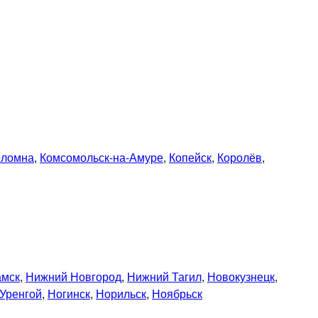
оломна
,
Комсомольск-на-Амуре
,
Копейск
,
Королёв
,
амск
,
Нижний Новгород
,
Нижний Тагил
,
Новокузнецк
,
Уренгой
,
Ногинск
,
Норильск
,
Ноябрьск