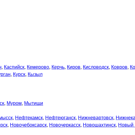
н
,
Каспийск
,
Кемерово
,
Керчь
,
Киров
,
Кисловодск
,
Ковров
,
К
урган
,
Курск
,
Кызыл
ск
,
Муром
,
Мытищи
мысск
,
Нефтекамск
,
Нефтеюганск
,
Нижневартовск
,
Нижнек
рск
,
Новочебоксарск
,
Новочеркасск
,
Новошахтинск
,
Новый 