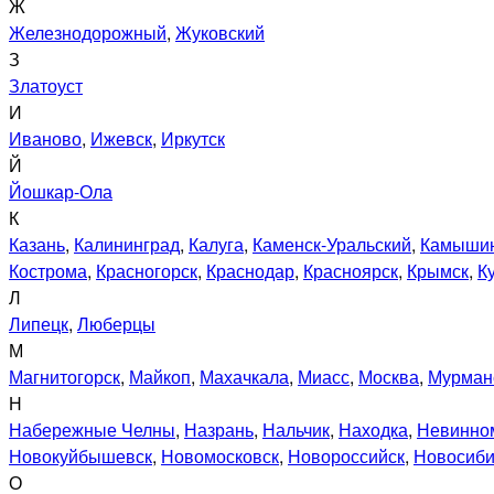
Ж
Железнодорожный
,
Жуковский
З
Златоуст
И
Иваново
,
Ижевск
,
Иркутск
Й
Йошкар-Ола
К
Казань
,
Калининград
,
Калуга
,
Каменск-Уральский
,
Камыши
Кострома
,
Красногорск
,
Краснодар
,
Красноярск
,
Крымск
,
К
Л
Липецк
,
Люберцы
М
Магнитогорск
,
Майкоп
,
Махачкала
,
Миасс
,
Москва
,
Мурман
Н
Набережные Челны
,
Назрань
,
Нальчик
,
Находка
,
Невинно
Новокуйбышевск
,
Новомосковск
,
Новороссийск
,
Новосиби
О