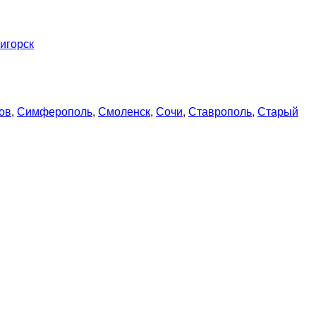
игорск
ов
,
Симферополь
,
Смоленск
,
Сочи
,
Ставрополь
,
Старый