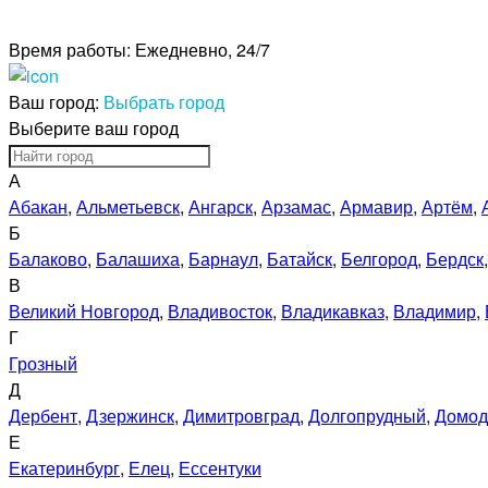
Время работы:
Ежедневно, 24/7
Ваш город:
Выбрать город
Выберите ваш город
А
Абакан
,
Альметьевск
,
Ангарск
,
Арзамас
,
Армавир
,
Артём
,
Б
Балаково
,
Балашиха
,
Барнаул
,
Батайск
,
Белгород
,
Бердск
В
Великий Новгород
,
Владивосток
,
Владикавказ
,
Владимир
,
Г
Грозный
Д
Дербент
,
Дзержинск
,
Димитровград
,
Долгопрудный
,
Домод
Е
Екатеринбург
,
Елец
,
Ессентуки