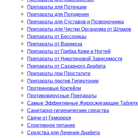
Препараты для Потенции
Препараты для Похудения
Препараты для Суставов и Позвоночника
Препараты для Чистки Организма от Шлаков
Препараты от Бессоницы
Препараты от Варикоза
Препараты от Грибка Кожи и Ногтей
Препараты от Никотиновой Зависимости
Препараты от Сахарного Диабета
Препараты при Простатите
Препараты против Гипертонии
Протеиновые Коктейли
Противовирусные Препараты
Самые Эффективные Жиросжигающие Таблетки
Санитарно-гигиенические средства
Свечи от Геморроя
Спортивное питание
Средства для Лечения Диабета