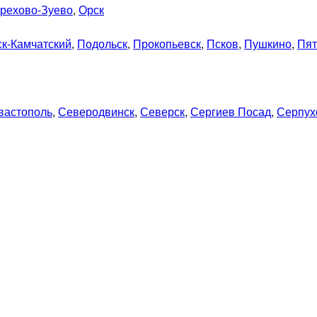
рехово-Зуево
,
Орск
к-Камчатский
,
Подольск
,
Прокопьевск
,
Псков
,
Пушкино
,
Пят
вастополь
,
Северодвинск
,
Северск
,
Сергиев Посад
,
Серпух