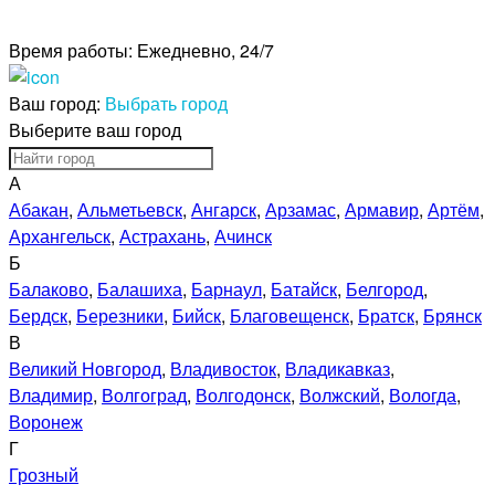
Время работы:
Ежедневно, 24/7
Ваш город:
Выбрать город
Выберите ваш город
А
Абакан
,
Альметьевск
,
Ангарск
,
Арзамас
,
Армавир
,
Артём
,
Архангельск
,
Астрахань
,
Ачинск
Б
Балаково
,
Балашиха
,
Барнаул
,
Батайск
,
Белгород
,
Бердск
,
Березники
,
Бийск
,
Благовещенск
,
Братск
,
Брянск
В
Великий Новгород
,
Владивосток
,
Владикавказ
,
Владимир
,
Волгоград
,
Волгодонск
,
Волжский
,
Вологда
,
Воронеж
Г
Грозный