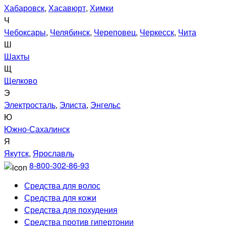
Хабаровск
,
Хасавюрт
,
Химки
Ч
Чебоксары
,
Челябинск
,
Череповец
,
Черкесск
,
Чита
Ш
Шахты
Щ
Щелково
Э
Электросталь
,
Элиста
,
Энгельс
Ю
Южно-Сахалинск
Я
Якутск
,
Ярославль
8-800-302-86-93
Средства для волос
Средства для кожи
Средства для похудения
Средства против гипертонии