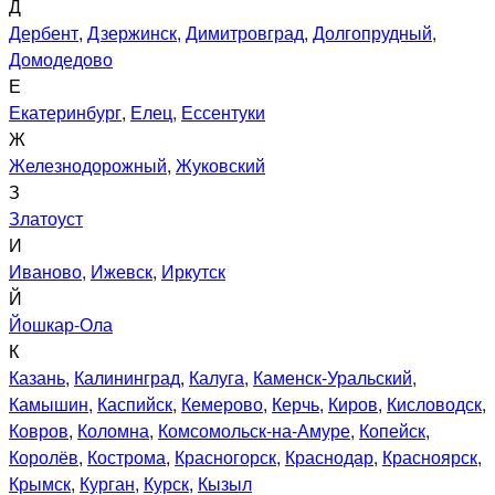
Д
Дербент
,
Дзержинск
,
Димитровград
,
Долгопрудный
,
Домодедово
Е
Екатеринбург
,
Елец
,
Ессентуки
Ж
Железнодорожный
,
Жуковский
З
Златоуст
И
Иваново
,
Ижевск
,
Иркутск
Й
Йошкар-Ола
К
Казань
,
Калининград
,
Калуга
,
Каменск-Уральский
,
Камышин
,
Каспийск
,
Кемерово
,
Керчь
,
Киров
,
Кисловодск
,
Ковров
,
Коломна
,
Комсомольск-на-Амуре
,
Копейск
,
Королёв
,
Кострома
,
Красногорск
,
Краснодар
,
Красноярск
,
Крымск
,
Курган
,
Курск
,
Кызыл