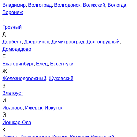
Владимир
,
Волгоград
,
Волгодонск
,
Волжский
,
Вологда
,
Воронеж
Г
Грозный
Д
Дербент
,
Дзержинск
,
Димитровград
,
Долгопрудный
,
Домодедово
Е
Екатеринбург
,
Елец
,
Ессентуки
Ж
Железнодорожный
,
Жуковский
З
Златоуст
И
Иваново
,
Ижевск
,
Иркутск
Й
Йошкар-Ола
К
Казань
,
Калининград
,
Калуга
,
Каменск-Уральский
,