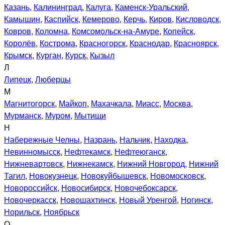
Казань
,
Калининград
,
Калуга
,
Каменск-Уральский
,
Камышин
,
Каспийск
,
Кемерово
,
Керчь
,
Киров
,
Кисловодск
,
Ковров
,
Коломна
,
Комсомольск-на-Амуре
,
Копейск
,
Королёв
,
Кострома
,
Красногорск
,
Краснодар
,
Красноярск
,
Крымск
,
Курган
,
Курск
,
Кызыл
Л
Липецк
,
Люберцы
М
Магнитогорск
,
Майкоп
,
Махачкала
,
Миасс
,
Москва
,
Мурманск
,
Муром
,
Мытищи
Н
Набережные Челны
,
Назрань
,
Нальчик
,
Находка
,
Невинномысск
,
Нефтекамск
,
Нефтеюганск
,
Нижневартовск
,
Нижнекамск
,
Нижний Новгород
,
Нижний
Тагил
,
Новокузнецк
,
Новокуйбышевск
,
Новомосковск
,
Новороссийск
,
Новосибирск
,
Новочебоксарск
,
Новочеркасск
,
Новошахтинск
,
Новый Уренгой
,
Ногинск
,
Норильск
,
Ноябрьск
О