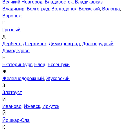
Великий Новгород
,
Владивосток
,
Владикавказ
,
Владимир
,
Волгоград
,
Волгодонск
,
Волжский
,
Вологда
,
Воронеж
Г
Грозный
Д
Дербент
,
Дзержинск
,
Димитровград
,
Долгопрудный
,
Домодедово
Е
Екатеринбург
,
Елец
,
Ессентуки
Ж
Железнодорожный
,
Жуковский
З
Златоуст
И
Иваново
,
Ижевск
,
Иркутск
Й
Йошкар-Ола
К