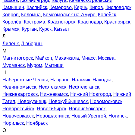
Камышин
,
Каспийск
,
Кемерово
,
Керчь
,
Киров
,
Кисловодск
,
Ковров
,
Коломна
,
Комсомольск-на-Амуре
,
Копейск
,
Королёв
,
Кострома
,
Красногорск
,
Краснодар
,
Красноярск
,
Крымск
,
Курган
,
Курск
,
Кызыл
Л
Липецк
,
Люберцы
М
Магнитогорск
,
Майкоп
,
Махачкала
,
Миасс
,
Москва
,
Мурманск
,
Муром
,
Мытищи
Н
Набережные Челны
,
Назрань
,
Нальчик
,
Находка
,
Невинномысск
,
Нефтекамск
,
Нефтеюганск
,
Нижневартовск
,
Нижнекамск
,
Нижний Новгород
,
Нижний
Тагил
,
Новокузнецк
,
Новокуйбышевск
,
Новомосковск
,
Новороссийск
,
Новосибирск
,
Новочебоксарск
,
Новочеркасск
,
Новошахтинск
,
Новый Уренгой
,
Ногинск
,
Норильск
,
Ноябрьск
О