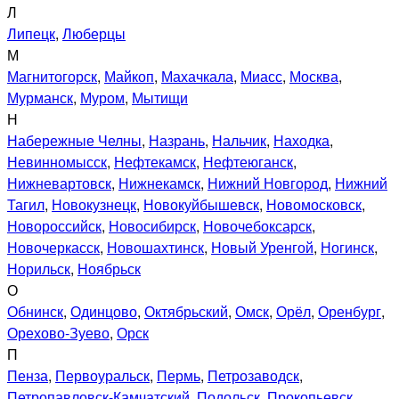
Л
Липецк
,
Люберцы
М
Магнитогорск
,
Майкоп
,
Махачкала
,
Миасс
,
Москва
,
Мурманск
,
Муром
,
Мытищи
Н
Набережные Челны
,
Назрань
,
Нальчик
,
Находка
,
Невинномысск
,
Нефтекамск
,
Нефтеюганск
,
Нижневартовск
,
Нижнекамск
,
Нижний Новгород
,
Нижний
Тагил
,
Новокузнецк
,
Новокуйбышевск
,
Новомосковск
,
Новороссийск
,
Новосибирск
,
Новочебоксарск
,
Новочеркасск
,
Новошахтинск
,
Новый Уренгой
,
Ногинск
,
Норильск
,
Ноябрьск
О
Обнинск
,
Одинцово
,
Октябрьский
,
Омск
,
Орёл
,
Оренбург
,
Орехово-Зуево
,
Орск
П
Пенза
,
Первоуральск
,
Пермь
,
Петрозаводск
,
Петропавловск-Камчатский
,
Подольск
,
Прокопьевск
,