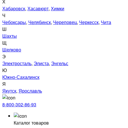
Х
Хабаровск
,
Хасавюрт
,
Химки
Ч
Чебоксары
,
Челябинск
,
Череповец
,
Черкесск
,
Чита
Ш
Шахты
Щ
Щелково
Э
Электросталь
,
Элиста
,
Энгельс
Ю
Южно-Сахалинск
Я
Якутск
,
Ярославль
8-800-302-86-93
Каталог товаров