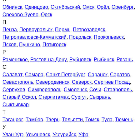
Обнинск
,
Одинцово
,
Октябрьский
,
Омск
,
Орёл
,
Оренбург
,
Орехово-Зуево
,
Орск
П
Пенза
,
Первоуральск
,
Пермь
,
Петрозаводск
,
Петропавловск-Камчатский
,
Подольск
,
Прокопьевск
,
Псков
,
Пушкино
,
Пятигорск
Р
Раменское
,
Ростов-на-Дону
,
Рубцовск
,
Рыбинск
,
Рязань
С
Салават
,
Самара
,
Санкт-Петербург
,
Саранск
,
Саратов
,
Севастополь
,
Северодвинск
,
Северск
,
Сергиев Посад
,
Серпухов
,
Симферополь
,
Смоленск
,
Сочи
,
Ставрополь
,
Старый Оскол
,
Стерлитамак
,
Сургут
,
Сызрань
,
Сыктывкар
Т
Таганрог
,
Тамбов
,
Тверь
,
Тольятти
,
Томск
,
Тула
,
Тюмень
У
Улан-Удэ
,
Ульяновск
,
Уссурийск
,
Уфа