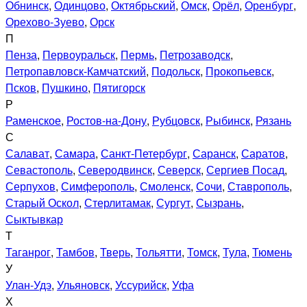
Обнинск
,
Одинцово
,
Октябрьский
,
Омск
,
Орёл
,
Оренбург
,
Орехово-Зуево
,
Орск
П
Пенза
,
Первоуральск
,
Пермь
,
Петрозаводск
,
Петропавловск-Камчатский
,
Подольск
,
Прокопьевск
,
Псков
,
Пушкино
,
Пятигорск
Р
Раменское
,
Ростов-на-Дону
,
Рубцовск
,
Рыбинск
,
Рязань
С
Салават
,
Самара
,
Санкт-Петербург
,
Саранск
,
Саратов
,
Севастополь
,
Северодвинск
,
Северск
,
Сергиев Посад
,
Серпухов
,
Симферополь
,
Смоленск
,
Сочи
,
Ставрополь
,
Старый Оскол
,
Стерлитамак
,
Сургут
,
Сызрань
,
Сыктывкар
Т
Таганрог
,
Тамбов
,
Тверь
,
Тольятти
,
Томск
,
Тула
,
Тюмень
У
Улан-Удэ
,
Ульяновск
,
Уссурийск
,
Уфа
Х