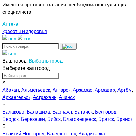
Имеются противопоказания, необходима консультация
специалиста.
Аптека
красоты и здоровья
Ваш город:
Выбрать город
Выберите ваш город
А
Абакан
,
Альметьевск
,
Ангарск
,
Арзамас
,
Армавир
,
Артём
,
Архангельск
,
Астрахань
,
Ачинск
Б
Балаково
,
Балашиха
,
Барнаул
,
Батайск
,
Белгород
,
Бердск
,
Березники
,
Бийск
,
Благовещенск
,
Братск
,
Брянск
В
Великий Новгород
,
Владивосток
,
Владикавказ
,