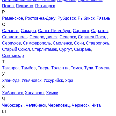
Псков
,
Пушкино
,
Пятигорск
Р
Раменское
,
Ростов-на-Дону
,
Рубцовск
,
Рыбинск
,
Рязань
С
Салават
,
Самара
,
Санкт-Петербург
,
Саранск
,
Саратов
,
Севастополь
,
Северодвинск
,
Северск
,
Сергиев Посад
,
Серпухов
,
Симферополь
,
Смоленск
,
Сочи
,
Ставрополь
,
Старый Оскол
,
Стерлитамак
,
Сургут
,
Сызрань
,
Сыктывкар
Т
Таганрог
,
Тамбов
,
Тверь
,
Тольятти
,
Томск
,
Тула
,
Тюмень
У
Улан-Удэ
,
Ульяновск
,
Уссурийск
,
Уфа
Х
Хабаровск
,
Хасавюрт
,
Химки
Ч
Чебоксары
,
Челябинск
,
Череповец
,
Черкесск
,
Чита
Ш