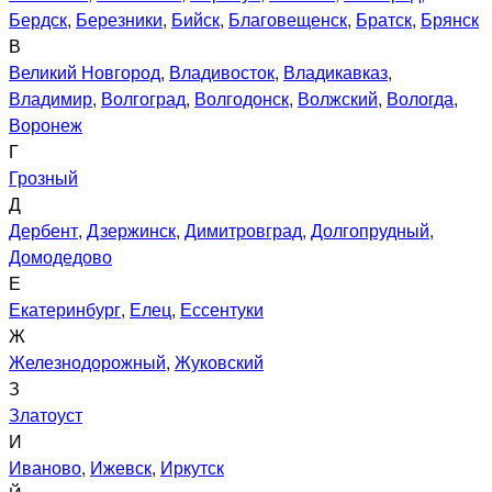
Бердск
,
Березники
,
Бийск
,
Благовещенск
,
Братск
,
Брянск
В
Великий Новгород
,
Владивосток
,
Владикавказ
,
Владимир
,
Волгоград
,
Волгодонск
,
Волжский
,
Вологда
,
Воронеж
Г
Грозный
Д
Дербент
,
Дзержинск
,
Димитровград
,
Долгопрудный
,
Домодедово
Е
Екатеринбург
,
Елец
,
Ессентуки
Ж
Железнодорожный
,
Жуковский
З
Златоуст
И
Иваново
,
Ижевск
,
Иркутск