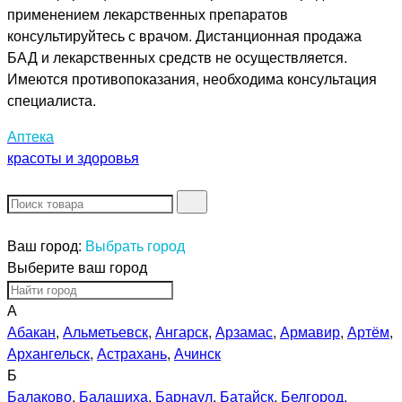
применением лекарственных препаратов
консультируйтесь с врачом. Дистанционная продажа
БАД и лекарственных средств не осуществляется.
Имеются противопоказания, необходима консультация
специалиста.
Аптека
красоты и здоровья
Ваш город:
Выбрать город
Выберите ваш город
А
Абакан
,
Альметьевск
,
Ангарск
,
Арзамас
,
Армавир
,
Артём
,
Архангельск
,
Астрахань
,
Ачинск
Б
Балаково
,
Балашиха
,
Барнаул
,
Батайск
,
Белгород
,