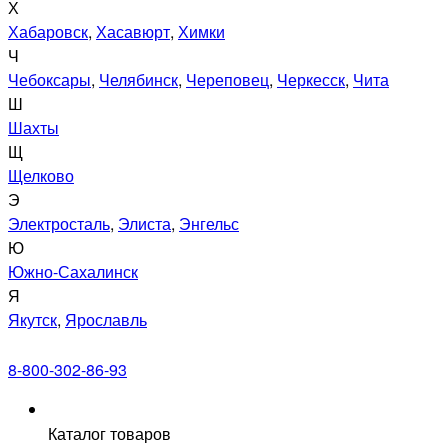
Х
Хабаровск
,
Хасавюрт
,
Химки
Ч
Чебоксары
,
Челябинск
,
Череповец
,
Черкесск
,
Чита
Ш
Шахты
Щ
Щелково
Э
Электросталь
,
Элиста
,
Энгельс
Ю
Южно-Сахалинск
Я
Якутск
,
Ярославль
8-800-302-86-93
Каталог товаров