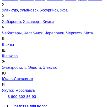
У
Улан-Удэ
,
Ульяновск
,
Уссурийск
,
Уфа
Х
Хабаровск
,
Хасавюрт
,
Химки
Ч
Чебоксары
,
Челябинск
,
Череповец
,
Черкесск
,
Чита
Ш
Шахты
Щ
Щелково
Э
Электросталь
,
Элиста
,
Энгельс
Ю
Южно-Сахалинск
Я
Якутск
,
Ярославль
8-800-302-86-93
Средства для волос