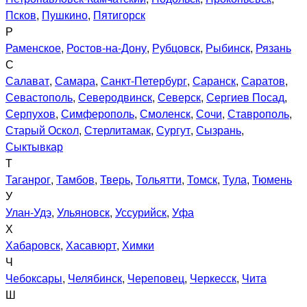
Псков
,
Пушкино
,
Пятигорск
Р
Раменское
,
Ростов-на-Дону
,
Рубцовск
,
Рыбинск
,
Рязань
С
Салават
,
Самара
,
Санкт-Петербург
,
Саранск
,
Саратов
,
Севастополь
,
Северодвинск
,
Северск
,
Сергиев Посад
,
Серпухов
,
Симферополь
,
Смоленск
,
Сочи
,
Ставрополь
,
Старый Оскол
,
Стерлитамак
,
Сургут
,
Сызрань
,
Сыктывкар
Т
Таганрог
,
Тамбов
,
Тверь
,
Тольятти
,
Томск
,
Тула
,
Тюмень
У
Улан-Удэ
,
Ульяновск
,
Уссурийск
,
Уфа
Х
Хабаровск
,
Хасавюрт
,
Химки
Ч
Чебоксары
,
Челябинск
,
Череповец
,
Черкесск
,
Чита
Ш