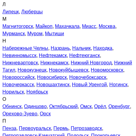
Л
Липецк
,
Люберцы
М
Магнитогорск
,
Майкоп
,
Махачкала
,
Миасс
,
Москва
,
Мурманск
,
Муром
,
Мытищи
Н
Набережные Челны
,
Назрань
,
Нальчик
,
Находка
,
Невинномысск
,
Нефтекамск
,
Нефтеюганск
,
Нижневартовск
,
Нижнекамск
,
Нижний Новгород
,
Нижний
Тагил
,
Новокузнецк
,
Новокуйбышевск
,
Новомосковск
,
Новороссийск
,
Новосибирск
,
Новочебоксарск
,
Новочеркасск
,
Новошахтинск
,
Новый Уренгой
,
Ногинск
,
Норильск
,
Ноябрьск
О
Обнинск
,
Одинцово
,
Октябрьский
,
Омск
,
Орёл
,
Оренбург
,
Орехово-Зуево
,
Орск
П
Пенза
,
Первоуральск
,
Пермь
,
Петрозаводск
,
Петропавловск-Камчатский
,
Подольск
,
Прокопьевск
,