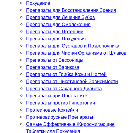
Похудение
Препараты для Восстановления Зрения
Препараты для Лечения Зубов
Препараты для Омоложения
Препараты для Потенции
Препараты для Похудения
Препараты для Суставов и Позвоночника
Препараты для Чистки Организма от Шлаков
Препараты от Бессоницы
Препараты от Варикоза
Препараты от Грибка Кожи и Ногтей
Препараты от Никотиновой Зависимости
Препараты от Сахарного Диабета
Препараты при Простатите
Препараты против Гипертонии
Протеиновые Коктейли
Противовирусные Препараты
Самые Эффективные Жиросжигающие
Таблетки для Похудения