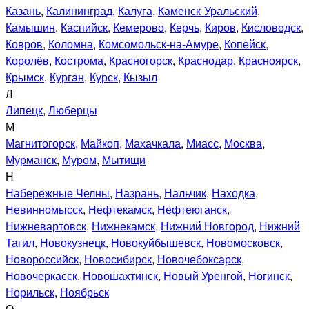
Казань
,
Калининград
,
Калуга
,
Каменск-Уральский
,
Камышин
,
Каспийск
,
Кемерово
,
Керчь
,
Киров
,
Кисловодск
,
Ковров
,
Коломна
,
Комсомольск-на-Амуре
,
Копейск
,
Королёв
,
Кострома
,
Красногорск
,
Краснодар
,
Красноярск
,
Крымск
,
Курган
,
Курск
,
Кызыл
Л
Липецк
,
Люберцы
М
Магнитогорск
,
Майкоп
,
Махачкала
,
Миасс
,
Москва
,
Мурманск
,
Муром
,
Мытищи
Н
Набережные Челны
,
Назрань
,
Нальчик
,
Находка
,
Невинномысск
,
Нефтекамск
,
Нефтеюганск
,
Нижневартовск
,
Нижнекамск
,
Нижний Новгород
,
Нижний
Тагил
,
Новокузнецк
,
Новокуйбышевск
,
Новомосковск
,
Новороссийск
,
Новосибирск
,
Новочебоксарск
,
Новочеркасск
,
Новошахтинск
,
Новый Уренгой
,
Ногинск
,
Норильск
,
Ноябрьск
О