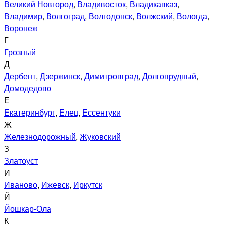
Великий Новгород
,
Владивосток
,
Владикавказ
,
Владимир
,
Волгоград
,
Волгодонск
,
Волжский
,
Вологда
,
Воронеж
Г
Грозный
Д
Дербент
,
Дзержинск
,
Димитровград
,
Долгопрудный
,
Домодедово
Е
Екатеринбург
,
Елец
,
Ессентуки
Ж
Железнодорожный
,
Жуковский
З
Златоуст
И
Иваново
,
Ижевск
,
Иркутск
Й
Йошкар-Ола
К