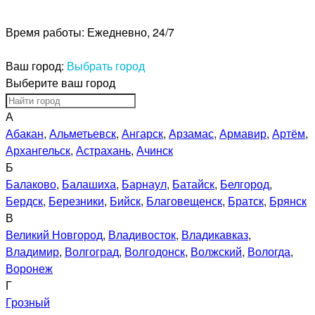
Время работы:
Ежедневно, 24/7
Ваш город:
Выбрать город
Выберите ваш город
А
Абакан
,
Альметьевск
,
Ангарск
,
Арзамас
,
Армавир
,
Артём
,
Архангельск
,
Астрахань
,
Ачинск
Б
Балаково
,
Балашиха
,
Барнаул
,
Батайск
,
Белгород
,
Бердск
,
Березники
,
Бийск
,
Благовещенск
,
Братск
,
Брянск
В
Великий Новгород
,
Владивосток
,
Владикавказ
,
Владимир
,
Волгоград
,
Волгодонск
,
Волжский
,
Вологда
,
Воронеж
Г
Грозный