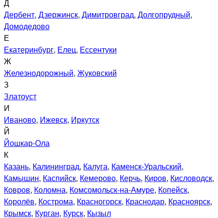
Д
Дербент
,
Дзержинск
,
Димитровград
,
Долгопрудный
,
Домодедово
Е
Екатеринбург
,
Елец
,
Ессентуки
Ж
Железнодорожный
,
Жуковский
З
Златоуст
И
Иваново
,
Ижевск
,
Иркутск
Й
Йошкар-Ола
К
Казань
,
Калининград
,
Калуга
,
Каменск-Уральский
,
Камышин
,
Каспийск
,
Кемерово
,
Керчь
,
Киров
,
Кисловодск
,
Ковров
,
Коломна
,
Комсомольск-на-Амуре
,
Копейск
,
Королёв
,
Кострома
,
Красногорск
,
Краснодар
,
Красноярск
,
Крымск
,
Курган
,
Курск
,
Кызыл