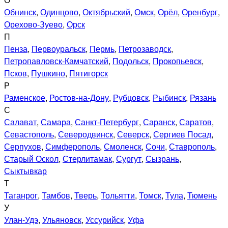
Обнинск
,
Одинцово
,
Октябрьский
,
Омск
,
Орёл
,
Оренбург
,
Орехово-Зуево
,
Орск
П
Пенза
,
Первоуральск
,
Пермь
,
Петрозаводск
,
Петропавловск-Камчатский
,
Подольск
,
Прокопьевск
,
Псков
,
Пушкино
,
Пятигорск
Р
Раменское
,
Ростов-на-Дону
,
Рубцовск
,
Рыбинск
,
Рязань
С
Салават
,
Самара
,
Санкт-Петербург
,
Саранск
,
Саратов
,
Севастополь
,
Северодвинск
,
Северск
,
Сергиев Посад
,
Серпухов
,
Симферополь
,
Смоленск
,
Сочи
,
Ставрополь
,
Старый Оскол
,
Стерлитамак
,
Сургут
,
Сызрань
,
Сыктывкар
Т
Таганрог
,
Тамбов
,
Тверь
,
Тольятти
,
Томск
,
Тула
,
Тюмень
У
Улан-Удэ
,
Ульяновск
,
Уссурийск
,
Уфа