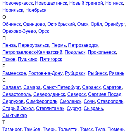
Новочеркасск
,
Новошахтинск
,
Новый Уренгой
,
Ногинск
,
Норильск
,
Ноябрьск
О
Обнинск
,
Одинцово
,
Октябрьский
,
Омск
,
Орёл
,
Оренбург
,
Орехово-Зуево
,
Орск
П
Пенза
,
Первоуральск
,
Пермь
,
Петрозаводск
,
Петропавловск-Камчатский
,
Подольск
,
Прокопьевск
,
Псков
,
Пушкино
,
Пятигорск
Р
Раменское
,
Ростов-на-Дону
,
Рубцовск
,
Рыбинск
,
Рязань
С
Салават
,
Самара
,
Санкт-Петербург
,
Саранск
,
Саратов
,
Севастополь
,
Северодвинск
,
Северск
,
Сергиев Посад
,
Серпухов
,
Симферополь
,
Смоленск
,
Сочи
,
Ставрополь
,
Старый Оскол
,
Стерлитамак
,
Сургут
,
Сызрань
,
Сыктывкар
Т
Таганрог
,
Тамбов
,
Тверь
,
Тольятти
,
Томск
,
Тула
,
Тюмень