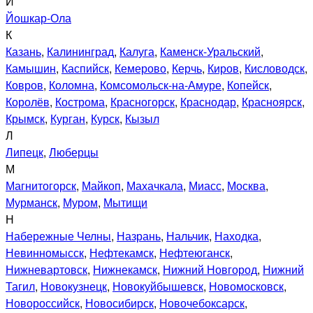
Й
Йошкар-Ола
К
Казань
,
Калининград
,
Калуга
,
Каменск-Уральский
,
Камышин
,
Каспийск
,
Кемерово
,
Керчь
,
Киров
,
Кисловодск
,
Ковров
,
Коломна
,
Комсомольск-на-Амуре
,
Копейск
,
Королёв
,
Кострома
,
Красногорск
,
Краснодар
,
Красноярск
,
Крымск
,
Курган
,
Курск
,
Кызыл
Л
Липецк
,
Люберцы
М
Магнитогорск
,
Майкоп
,
Махачкала
,
Миасс
,
Москва
,
Мурманск
,
Муром
,
Мытищи
Н
Набережные Челны
,
Назрань
,
Нальчик
,
Находка
,
Невинномысск
,
Нефтекамск
,
Нефтеюганск
,
Нижневартовск
,
Нижнекамск
,
Нижний Новгород
,
Нижний
Тагил
,
Новокузнецк
,
Новокуйбышевск
,
Новомосковск
,
Новороссийск
,
Новосибирск
,
Новочебоксарск
,