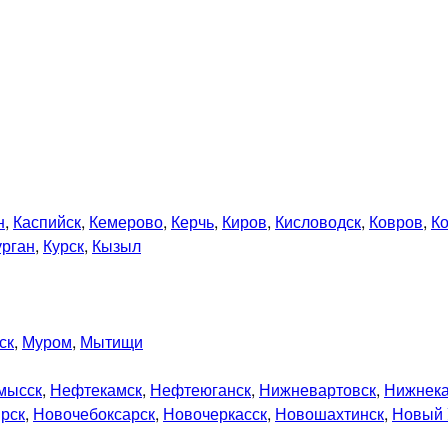
н
,
Каспийск
,
Кемерово
,
Керчь
,
Киров
,
Кисловодск
,
Ковров
,
К
урган
,
Курск
,
Кызыл
ск
,
Муром
,
Мытищи
мысск
,
Нефтекамск
,
Нефтеюганск
,
Нижневартовск
,
Нижнек
рск
,
Новочебоксарск
,
Новочеркасск
,
Новошахтинск
,
Новый 