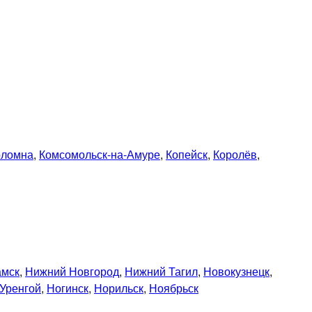
оломна
,
Комсомольск-на-Амуре
,
Копейск
,
Королёв
,
амск
,
Нижний Новгород
,
Нижний Тагил
,
Новокузнецк
,
Уренгой
,
Ногинск
,
Норильск
,
Ноябрьск