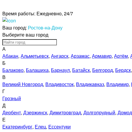
Время работы:
Ежедневно, 24/7
Ваш город:
Ростов-на-Дону
Выберите ваш город
А
Абакан
,
Альметьевск
,
Ангарск
,
Арзамас
,
Армавир
,
Артём
,
Б
Балаково
,
Балашиха
,
Барнаул
,
Батайск
,
Белгород
,
Бердск
В
Великий Новгород
,
Владивосток
,
Владикавказ
,
Владимир
,
Г
Грозный
Д
Дербент
,
Дзержинск
,
Димитровград
,
Долгопрудный
,
Домод
Е
Екатеринбург
,
Елец
,
Ессентуки