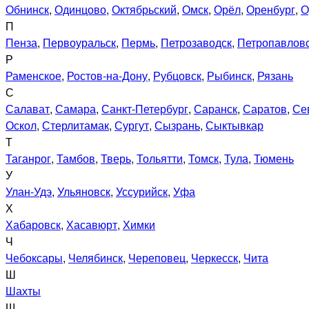
Обнинск
,
Одинцово
,
Октябрьский
,
Омск
,
Орёл
,
Оренбург
,
О
П
Пенза
,
Первоуральск
,
Пермь
,
Петрозаводск
,
Петропавловс
Р
Раменское
,
Ростов-на-Дону
,
Рубцовск
,
Рыбинск
,
Рязань
С
Салават
,
Самара
,
Санкт-Петербург
,
Саранск
,
Саратов
,
Се
Оскол
,
Стерлитамак
,
Сургут
,
Сызрань
,
Сыктывкар
Т
Таганрог
,
Тамбов
,
Тверь
,
Тольятти
,
Томск
,
Тула
,
Тюмень
У
Улан-Удэ
,
Ульяновск
,
Уссурийск
,
Уфа
Х
Хабаровск
,
Хасавюрт
,
Химки
Ч
Чебоксары
,
Челябинск
,
Череповец
,
Черкесск
,
Чита
Ш
Шахты
Щ