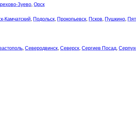
рехово-Зуево
,
Орск
к-Камчатский
,
Подольск
,
Прокопьевск
,
Псков
,
Пушкино
,
Пят
вастополь
,
Северодвинск
,
Северск
,
Сергиев Посад
,
Серпух