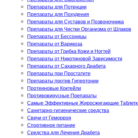
Препараты для Потенции
Препараты для Похудения
Препараты для Суставов и Позвоночника
Препараты для Чистки Организма от Шлаков
Препараты от Бессоницы
Препараты от Варикоза
Препараты от Грибка Кожи и Ногтей
Препараты от Никотиновой Зависимости
Препараты от Сахарного Диабета
Препараты при Простатите
Препараты против Гипертонии
Протеиновые Коктейли
Противовирусные Препараты
Самые Эффективные Жиросжигающие Таблетки
Санитарно-гигиенические средства
Свечи от Геморроя
Спортивное питание
Средства для Лечения Диабета