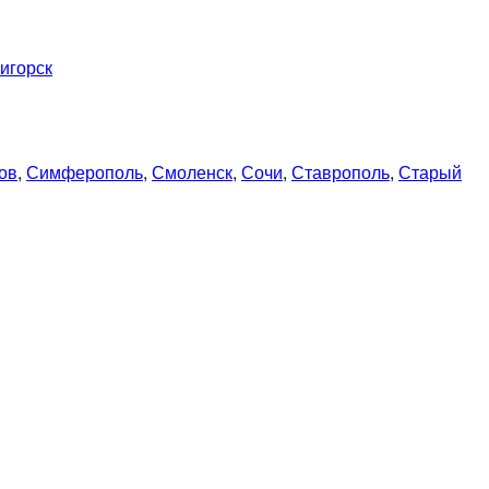
игорск
ов
,
Симферополь
,
Смоленск
,
Сочи
,
Ставрополь
,
Старый