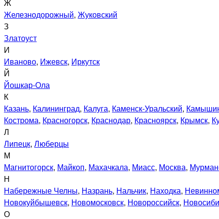
Ж
Железнодорожный
,
Жуковский
З
Златоуст
И
Иваново
,
Ижевск
,
Иркутск
Й
Йошкар-Ола
К
Казань
,
Калининград
,
Калуга
,
Каменск-Уральский
,
Камыши
Кострома
,
Красногорск
,
Краснодар
,
Красноярск
,
Крымск
,
К
Л
Липецк
,
Люберцы
М
Магнитогорск
,
Майкоп
,
Махачкала
,
Миасс
,
Москва
,
Мурман
Н
Набережные Челны
,
Назрань
,
Нальчик
,
Находка
,
Невинно
Новокуйбышевск
,
Новомосковск
,
Новороссийск
,
Новосиби
О