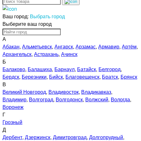
Ваш город:
Выбрать город
Выберите ваш город
А
Абакан
,
Альметьевск
,
Ангарск
,
Арзамас
,
Армавир
,
Артём
,
Архангельск
,
Астрахань
,
Ачинск
Б
Балаково
,
Балашиха
,
Барнаул
,
Батайск
,
Белгород
,
Бердск
,
Березники
,
Бийск
,
Благовещенск
,
Братск
,
Брянск
В
Великий Новгород
,
Владивосток
,
Владикавказ
,
Владимир
,
Волгоград
,
Волгодонск
,
Волжский
,
Вологда
,
Воронеж
Г
Грозный
Д
Дербент
,
Дзержинск
,
Димитровград
,
Долгопрудный
,