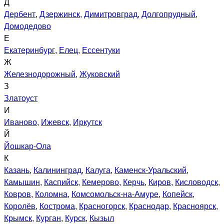
Д
Дербент
,
Дзержинск
,
Димитровград
,
Долгопрудный
,
Домодедово
Е
Екатеринбург
,
Елец
,
Ессентуки
Ж
Железнодорожный
,
Жуковский
З
Златоуст
И
Иваново
,
Ижевск
,
Иркутск
Й
Йошкар-Ола
К
Казань
,
Калининград
,
Калуга
,
Каменск-Уральский
,
Камышин
,
Каспийск
,
Кемерово
,
Керчь
,
Киров
,
Кисловодск
,
Ковров
,
Коломна
,
Комсомольск-на-Амуре
,
Копейск
,
Королёв
,
Кострома
,
Красногорск
,
Краснодар
,
Красноярск
,
Крымск
,
Курган
,
Курск
,
Кызыл