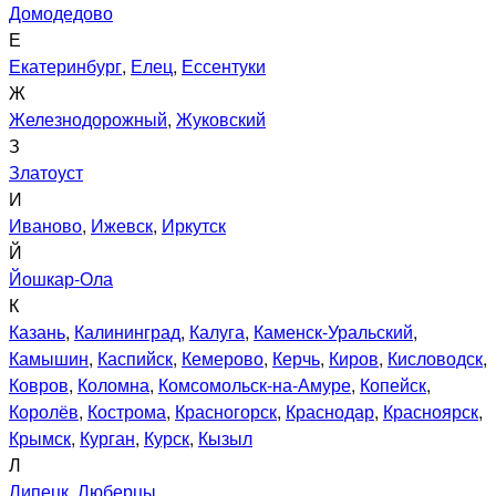
Домодедово
Е
Екатеринбург
,
Елец
,
Ессентуки
Ж
Железнодорожный
,
Жуковский
З
Златоуст
И
Иваново
,
Ижевск
,
Иркутск
Й
Йошкар-Ола
К
Казань
,
Калининград
,
Калуга
,
Каменск-Уральский
,
Камышин
,
Каспийск
,
Кемерово
,
Керчь
,
Киров
,
Кисловодск
,
Ковров
,
Коломна
,
Комсомольск-на-Амуре
,
Копейск
,
Королёв
,
Кострома
,
Красногорск
,
Краснодар
,
Красноярск
,
Крымск
,
Курган
,
Курск
,
Кызыл
Л
Липецк
,
Люберцы