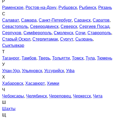
Р
Раменское
,
Ростов-на-Дону
,
Рубцовск
,
Рыбинск
,
Рязань
С
Салават
,
Самара
,
Санкт-Петербург
,
Саранск
,
Саратов
,
Севастополь
,
Северодвинск
,
Северск
,
Сергиев Посад
,
Серпухов
,
Симферополь
,
Смоленск
,
Сочи
,
Ставрополь
,
Старый Оскол
,
Стерлитамак
,
Сургут
,
Сызрань
,
Сыктывкар
Т
Таганрог
,
Тамбов
,
Тверь
,
Тольятти
,
Томск
,
Тула
,
Тюмень
У
Улан-Удэ
,
Ульяновск
,
Уссурийск
,
Уфа
Х
Хабаровск
,
Хасавюрт
,
Химки
Ч
Чебоксары
,
Челябинск
,
Череповец
,
Черкесск
,
Чита
Ш
Шахты
Щ