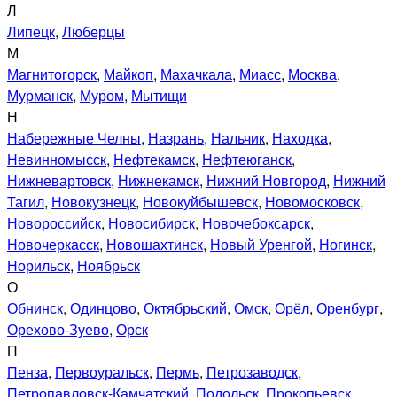
Л
Липецк
,
Люберцы
М
Магнитогорск
,
Майкоп
,
Махачкала
,
Миасс
,
Москва
,
Мурманск
,
Муром
,
Мытищи
Н
Набережные Челны
,
Назрань
,
Нальчик
,
Находка
,
Невинномысск
,
Нефтекамск
,
Нефтеюганск
,
Нижневартовск
,
Нижнекамск
,
Нижний Новгород
,
Нижний
Тагил
,
Новокузнецк
,
Новокуйбышевск
,
Новомосковск
,
Новороссийск
,
Новосибирск
,
Новочебоксарск
,
Новочеркасск
,
Новошахтинск
,
Новый Уренгой
,
Ногинск
,
Норильск
,
Ноябрьск
О
Обнинск
,
Одинцово
,
Октябрьский
,
Омск
,
Орёл
,
Оренбург
,
Орехово-Зуево
,
Орск
П
Пенза
,
Первоуральск
,
Пермь
,
Петрозаводск
,
Петропавловск-Камчатский
,
Подольск
,
Прокопьевск
,