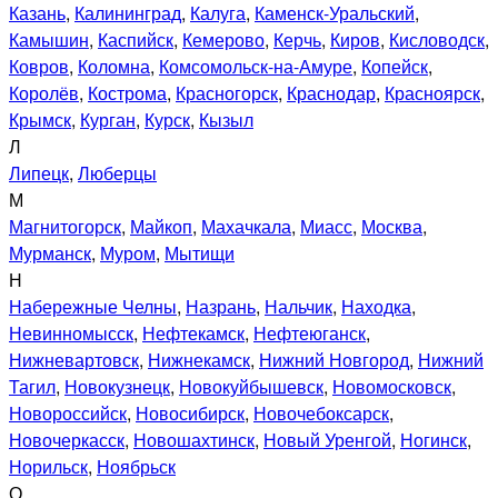
Казань
,
Калининград
,
Калуга
,
Каменск-Уральский
,
Камышин
,
Каспийск
,
Кемерово
,
Керчь
,
Киров
,
Кисловодск
,
Ковров
,
Коломна
,
Комсомольск-на-Амуре
,
Копейск
,
Королёв
,
Кострома
,
Красногорск
,
Краснодар
,
Красноярск
,
Крымск
,
Курган
,
Курск
,
Кызыл
Л
Липецк
,
Люберцы
М
Магнитогорск
,
Майкоп
,
Махачкала
,
Миасс
,
Москва
,
Мурманск
,
Муром
,
Мытищи
Н
Набережные Челны
,
Назрань
,
Нальчик
,
Находка
,
Невинномысск
,
Нефтекамск
,
Нефтеюганск
,
Нижневартовск
,
Нижнекамск
,
Нижний Новгород
,
Нижний
Тагил
,
Новокузнецк
,
Новокуйбышевск
,
Новомосковск
,
Новороссийск
,
Новосибирск
,
Новочебоксарск
,
Новочеркасск
,
Новошахтинск
,
Новый Уренгой
,
Ногинск
,
Норильск
,
Ноябрьск
О