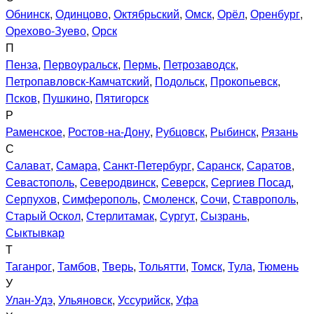
Обнинск
,
Одинцово
,
Октябрьский
,
Омск
,
Орёл
,
Оренбург
,
Орехово-Зуево
,
Орск
П
Пенза
,
Первоуральск
,
Пермь
,
Петрозаводск
,
Петропавловск-Камчатский
,
Подольск
,
Прокопьевск
,
Псков
,
Пушкино
,
Пятигорск
Р
Раменское
,
Ростов-на-Дону
,
Рубцовск
,
Рыбинск
,
Рязань
С
Салават
,
Самара
,
Санкт-Петербург
,
Саранск
,
Саратов
,
Севастополь
,
Северодвинск
,
Северск
,
Сергиев Посад
,
Серпухов
,
Симферополь
,
Смоленск
,
Сочи
,
Ставрополь
,
Старый Оскол
,
Стерлитамак
,
Сургут
,
Сызрань
,
Сыктывкар
Т
Таганрог
,
Тамбов
,
Тверь
,
Тольятти
,
Томск
,
Тула
,
Тюмень
У
Улан-Удэ
,
Ульяновск
,
Уссурийск
,
Уфа