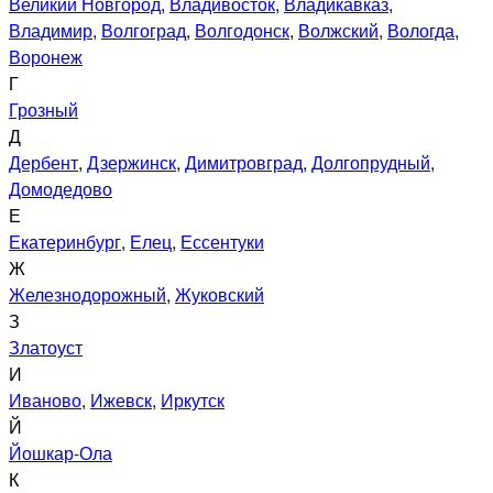
Великий Новгород
,
Владивосток
,
Владикавказ
,
Владимир
,
Волгоград
,
Волгодонск
,
Волжский
,
Вологда
,
Воронеж
Г
Грозный
Д
Дербент
,
Дзержинск
,
Димитровград
,
Долгопрудный
,
Домодедово
Е
Екатеринбург
,
Елец
,
Ессентуки
Ж
Железнодорожный
,
Жуковский
З
Златоуст
И
Иваново
,
Ижевск
,
Иркутск
Й
Йошкар-Ола
К