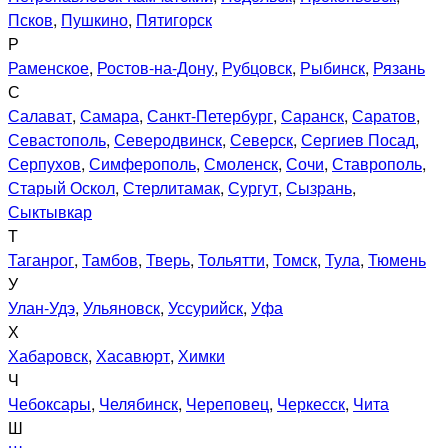
Псков
,
Пушкино
,
Пятигорск
Р
Раменское
,
Ростов-на-Дону
,
Рубцовск
,
Рыбинск
,
Рязань
С
Салават
,
Самара
,
Санкт-Петербург
,
Саранск
,
Саратов
,
Севастополь
,
Северодвинск
,
Северск
,
Сергиев Посад
,
Серпухов
,
Симферополь
,
Смоленск
,
Сочи
,
Ставрополь
,
Старый Оскол
,
Стерлитамак
,
Сургут
,
Сызрань
,
Сыктывкар
Т
Таганрог
,
Тамбов
,
Тверь
,
Тольятти
,
Томск
,
Тула
,
Тюмень
У
Улан-Удэ
,
Ульяновск
,
Уссурийск
,
Уфа
Х
Хабаровск
,
Хасавюрт
,
Химки
Ч
Чебоксары
,
Челябинск
,
Череповец
,
Черкесск
,
Чита
Ш