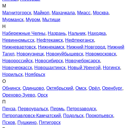
М
Магнитогорск
,
Майкоп
,
Махачкала
,
Миасс
,
Москва
,
Мурманск
,
Муром
,
Мытищи
Н
Набережные Челны
,
Назрань
,
Нальчик
,
Находка
,
Невинномысск
,
Нефтекамск
,
Нефтеюганск
,
Нижневартовск
,
Нижнекамск
,
Нижний Новгород
,
Нижний
Тагил
,
Новокузнецк
,
Новокуйбышевск
,
Новомосковск
,
Новороссийск
,
Новосибирск
,
Новочебоксарск
,
Новочеркасск
,
Новошахтинск
,
Новый Уренгой
,
Ногинск
,
Норильск
,
Ноябрьск
О
Обнинск
,
Одинцово
,
Октябрьский
,
Омск
,
Орёл
,
Оренбург
,
Орехово-Зуево
,
Орск
П
Пенза
,
Первоуральск
,
Пермь
,
Петрозаводск
,
Петропавловск-Камчатский
,
Подольск
,
Прокопьевск
,
Псков
,
Пушкино
,
Пятигорск