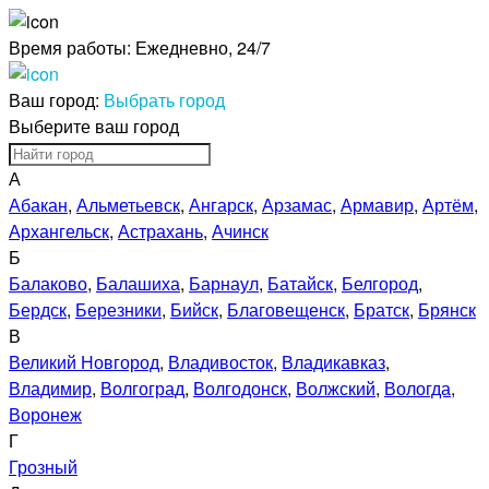
Время работы:
Ежедневно, 24/7
Ваш город:
Выбрать город
Выберите ваш город
А
Абакан
,
Альметьевск
,
Ангарск
,
Арзамас
,
Армавир
,
Артём
,
Архангельск
,
Астрахань
,
Ачинск
Б
Балаково
,
Балашиха
,
Барнаул
,
Батайск
,
Белгород
,
Бердск
,
Березники
,
Бийск
,
Благовещенск
,
Братск
,
Брянск
В
Великий Новгород
,
Владивосток
,
Владикавказ
,
Владимир
,
Волгоград
,
Волгодонск
,
Волжский
,
Вологда
,
Воронеж
Г
Грозный