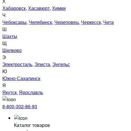
Х
Хабаровск
,
Хасавюрт
,
Химки
Ч
Чебоксары
,
Челябинск
,
Череповец
,
Черкесск
,
Чита
Ш
Шахты
Щ
Щелково
Э
Электросталь
,
Элиста
,
Энгельс
Ю
Южно-Сахалинск
Я
Якутск
,
Ярославль
8-800-302-86-93
Каталог товаров