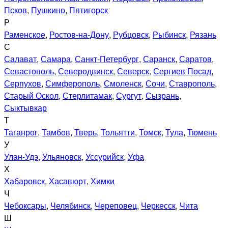
Псков
,
Пушкино
,
Пятигорск
Р
Раменское
,
Ростов-на-Дону
,
Рубцовск
,
Рыбинск
,
Рязань
С
Салават
,
Самара
,
Санкт-Петербург
,
Саранск
,
Саратов
,
Севастополь
,
Северодвинск
,
Северск
,
Сергиев Посад
,
Серпухов
,
Симферополь
,
Смоленск
,
Сочи
,
Ставрополь
,
Старый Оскол
,
Стерлитамак
,
Сургут
,
Сызрань
,
Сыктывкар
Т
Таганрог
,
Тамбов
,
Тверь
,
Тольятти
,
Томск
,
Тула
,
Тюмень
У
Улан-Удэ
,
Ульяновск
,
Уссурийск
,
Уфа
Х
Хабаровск
,
Хасавюрт
,
Химки
Ч
Чебоксары
,
Челябинск
,
Череповец
,
Черкесск
,
Чита
Ш