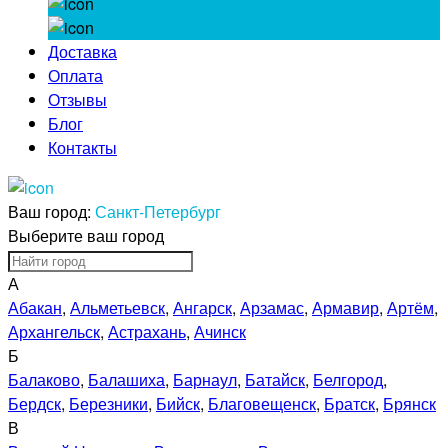
Доставка
Оплата
Отзывы
Блог
Контакты
Ваш город:
Санкт-Петербург
Выберите ваш город
А
Абакан
,
Альметьевск
,
Ангарск
,
Арзамас
,
Армавир
,
Артём
,
Архангельск
,
Астрахань
,
Ачинск
Б
Балаково
,
Балашиха
,
Барнаул
,
Батайск
,
Белгород
,
Бердск
,
Березники
,
Бийск
,
Благовещенск
,
Братск
,
Брянск
В