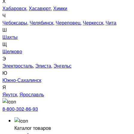
Х
Хабаровск
,
Хасавюрт
,
Химки
Ч
Чебоксары
,
Челябинск
,
Череповец
,
Черкесск
,
Чита
Ш
Шахты
Щ
Щелково
Э
Электросталь
,
Элиста
,
Энгельс
Ю
Южно-Сахалинск
Я
Якутск
,
Ярославль
8-800-302-86-93
Каталог товаров