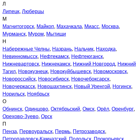
Л
Липецк
,
Люберцы
М
Магнитогорск
,
Майкоп
,
Махачкала
,
Миасс
,
Москва
,
Мурманск
,
Муром
,
Мытищи
Н
Набережные Челны
,
Назрань
,
Нальчик
,
Находка
,
Невинномысск
,
Нефтекамск
,
Нефтеюганск
,
Нижневартовск
,
Нижнекамск
,
Нижний Новгород
,
Нижний
Тагил
,
Новокузнецк
,
Новокуйбышевск
,
Новомосковск
,
Новороссийск
,
Новосибирск
,
Новочебоксарск
,
Новочеркасск
,
Новошахтинск
,
Новый Уренгой
,
Ногинск
,
Норильск
,
Ноябрьск
О
Обнинск
,
Одинцово
,
Октябрьский
,
Омск
,
Орёл
,
Оренбург
,
Орехово-Зуево
,
Орск
П
Пенза
,
Первоуральск
,
Пермь
,
Петрозаводск
,
Петропавловск-Камчатский
,
Подольск
,
Прокопьевск
,