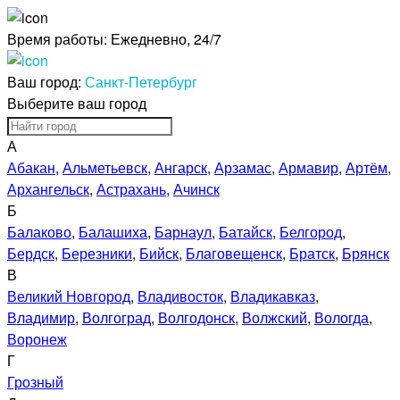
Время работы:
Ежедневно, 24/7
Ваш город:
Санкт-Петербург
Выберите ваш город
А
Абакан
,
Альметьевск
,
Ангарск
,
Арзамас
,
Армавир
,
Артём
,
Архангельск
,
Астрахань
,
Ачинск
Б
Балаково
,
Балашиха
,
Барнаул
,
Батайск
,
Белгород
,
Бердск
,
Березники
,
Бийск
,
Благовещенск
,
Братск
,
Брянск
В
Великий Новгород
,
Владивосток
,
Владикавказ
,
Владимир
,
Волгоград
,
Волгодонск
,
Волжский
,
Вологда
,
Воронеж
Г
Грозный