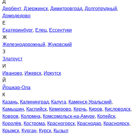
Д
Дербент
,
Дзержинск
,
Димитровград
,
Долгопрудный
,
Домодедово
Е
Екатеринбург
,
Елец
,
Ессентуки
Ж
Железнодорожный
,
Жуковский
З
Златоуст
И
Иваново
,
Ижевск
,
Иркутск
Й
Йошкар-Ола
К
Казань
,
Калининград
,
Калуга
,
Каменск-Уральский
,
Камышин
,
Каспийск
,
Кемерово
,
Керчь
,
Киров
,
Кисловодск
,
Ковров
,
Коломна
,
Комсомольск-на-Амуре
,
Копейск
,
Королёв
,
Кострома
,
Красногорск
,
Краснодар
,
Красноярск
,
Крымск
,
Курган
,
Курск
,
Кызыл