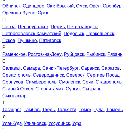
Обнинск
,
Одинцово
,
Октябрьский
,
Омск
,
Орёл
,
Оренбург
,
Орехово-Зуево
,
Орск
П
Пенза
,
Первоуральск
,
Пермь
,
Петрозаводск
,
Петропавловск-Камчатский
,
Подольск
,
Прокопьевск
,
Псков
,
Пушкино
,
Пятигорск
Р
Раменское
,
Ростов-на-Дону
,
Рубцовск
,
Рыбинск
,
Рязань
С
Салават
,
Самара
,
Санкт-Петербург
,
Саранск
,
Саратов
,
Севастополь
,
Северодвинск
,
Северск
,
Сергиев Посад
,
Серпухов
,
Симферополь
,
Смоленск
,
Сочи
,
Ставрополь
,
Старый Оскол
,
Стерлитамак
,
Сургут
,
Сызрань
,
Сыктывкар
Т
Таганрог
,
Тамбов
,
Тверь
,
Тольятти
,
Томск
,
Тула
,
Тюмень
У
Улан-Удэ
,
Ульяновск
,
Уссурийск
,
Уфа