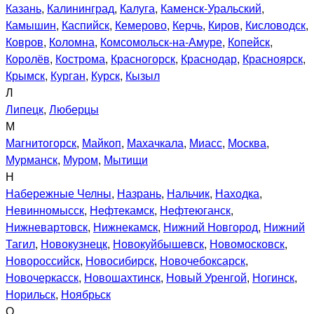
Казань
,
Калининград
,
Калуга
,
Каменск-Уральский
,
Камышин
,
Каспийск
,
Кемерово
,
Керчь
,
Киров
,
Кисловодск
,
Ковров
,
Коломна
,
Комсомольск-на-Амуре
,
Копейск
,
Королёв
,
Кострома
,
Красногорск
,
Краснодар
,
Красноярск
,
Крымск
,
Курган
,
Курск
,
Кызыл
Л
Липецк
,
Люберцы
М
Магнитогорск
,
Майкоп
,
Махачкала
,
Миасс
,
Москва
,
Мурманск
,
Муром
,
Мытищи
Н
Набережные Челны
,
Назрань
,
Нальчик
,
Находка
,
Невинномысск
,
Нефтекамск
,
Нефтеюганск
,
Нижневартовск
,
Нижнекамск
,
Нижний Новгород
,
Нижний
Тагил
,
Новокузнецк
,
Новокуйбышевск
,
Новомосковск
,
Новороссийск
,
Новосибирск
,
Новочебоксарск
,
Новочеркасск
,
Новошахтинск
,
Новый Уренгой
,
Ногинск
,
Норильск
,
Ноябрьск
О