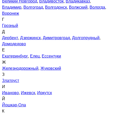
Великий Новгород
,
Владивосток
,
Владикавказ
,
Владимир
,
Волгоград
,
Волгодонск
,
Волжский
,
Вологда
,
Воронеж
Г
Грозный
Д
Дербент
,
Дзержинск
,
Димитровград
,
Долгопрудный
,
Домодедово
Е
Екатеринбург
,
Елец
,
Ессентуки
Ж
Железнодорожный
,
Жуковский
З
Златоуст
И
Иваново
,
Ижевск
,
Иркутск
Й
Йошкар-Ола
К