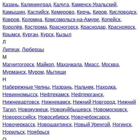
Казань
,
Калининград
,
Калуга
,
Каменск-Уральский
,
Камышин
,
Каспийск
,
Кемерово
,
Керчь
,
Киров
,
Кисловодск
,
Ковров
,
Коломна
,
Комсомольск-на-Амуре
,
Копейск
,
Королёв
,
Кострома
,
Красногорск
,
Краснодар
,
Красноярск
,
Крымск
,
Курган
,
Курск
,
Кызыл
Л
Липецк
,
Люберцы
М
Магнитогорск
,
Майкоп
,
Махачкала
,
Миасс
,
Москва
,
Мурманск
,
Муром
,
Мытищи
Н
Набережные Челны
,
Назрань
,
Нальчик
,
Находка
,
Невинномысск
,
Нефтекамск
,
Нефтеюганск
,
Нижневартовск
,
Нижнекамск
,
Нижний Новгород
,
Нижний
Тагил
,
Новокузнецк
,
Новокуйбышевск
,
Новомосковск
,
Новороссийск
,
Новосибирск
,
Новочебоксарск
,
Новочеркасск
,
Новошахтинск
,
Новый Уренгой
,
Ногинск
,
Норильск
,
Ноябрьск
О