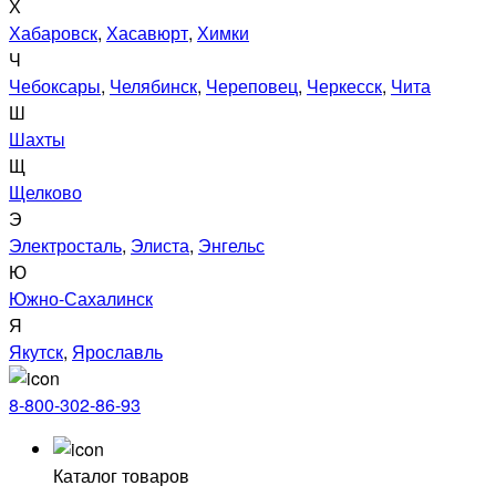
Х
Хабаровск
,
Хасавюрт
,
Химки
Ч
Чебоксары
,
Челябинск
,
Череповец
,
Черкесск
,
Чита
Ш
Шахты
Щ
Щелково
Э
Электросталь
,
Элиста
,
Энгельс
Ю
Южно-Сахалинск
Я
Якутск
,
Ярославль
8-800-302-86-93
Каталог товаров