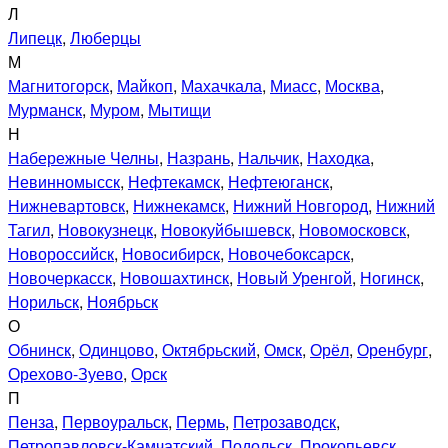
Л
Липецк
,
Люберцы
М
Магнитогорск
,
Майкоп
,
Махачкала
,
Миасс
,
Москва
,
Мурманск
,
Муром
,
Мытищи
Н
Набережные Челны
,
Назрань
,
Нальчик
,
Находка
,
Невинномысск
,
Нефтекамск
,
Нефтеюганск
,
Нижневартовск
,
Нижнекамск
,
Нижний Новгород
,
Нижний
Тагил
,
Новокузнецк
,
Новокуйбышевск
,
Новомосковск
,
Новороссийск
,
Новосибирск
,
Новочебоксарск
,
Новочеркасск
,
Новошахтинск
,
Новый Уренгой
,
Ногинск
,
Норильск
,
Ноябрьск
О
Обнинск
,
Одинцово
,
Октябрьский
,
Омск
,
Орёл
,
Оренбург
,
Орехово-Зуево
,
Орск
П
Пенза
,
Первоуральск
,
Пермь
,
Петрозаводск
,
Петропавловск-Камчатский
,
Подольск
,
Прокопьевск
,