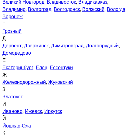
Великий Новгород
,
Владивосток
,
Владикавказ
,
Владимир
,
Волгоград
,
Волгодонск
,
Волжский
,
Вологда
,
Воронеж
Г
Грозный
Д
Дербент
,
Дзержинск
,
Димитровград
,
Долгопрудный
,
Домодедово
Е
Екатеринбург
,
Елец
,
Ессентуки
Ж
Железнодорожный
,
Жуковский
З
Златоуст
И
Иваново
,
Ижевск
,
Иркутск
Й
Йошкар-Ола
К