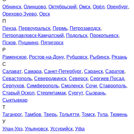
Обнинск
,
Одинцово
,
Октябрьский
,
Омск
,
Орёл
,
Оренбург
,
Орехово-Зуево
,
Орск
П
Пенза
,
Первоуральск
,
Пермь
,
Петрозаводск
,
Петропавловск-Камчатский
,
Подольск
,
Прокопьевск
,
Псков
,
Пушкино
,
Пятигорск
Р
Раменское
,
Ростов-на-Дону
,
Рубцовск
,
Рыбинск
,
Рязань
С
Салават
,
Самара
,
Санкт-Петербург
,
Саранск
,
Саратов
,
Севастополь
,
Северодвинск
,
Северск
,
Сергиев Посад
,
Серпухов
,
Симферополь
,
Смоленск
,
Сочи
,
Ставрополь
,
Старый Оскол
,
Стерлитамак
,
Сургут
,
Сызрань
,
Сыктывкар
Т
Таганрог
,
Тамбов
,
Тверь
,
Тольятти
,
Томск
,
Тула
,
Тюмень
У
Улан-Удэ
,
Ульяновск
,
Уссурийск
,
Уфа