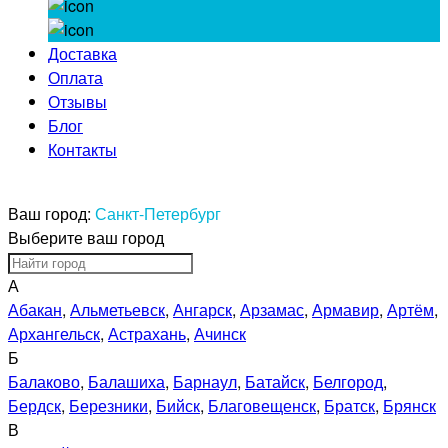
Доставка
Оплата
Отзывы
Блог
Контакты
Ваш город:
Санкт-Петербург
Выберите ваш город
А
Абакан
,
Альметьевск
,
Ангарск
,
Арзамас
,
Армавир
,
Артём
,
Архангельск
,
Астрахань
,
Ачинск
Б
Балаково
,
Балашиха
,
Барнаул
,
Батайск
,
Белгород
,
Бердск
,
Березники
,
Бийск
,
Благовещенск
,
Братск
,
Брянск
В