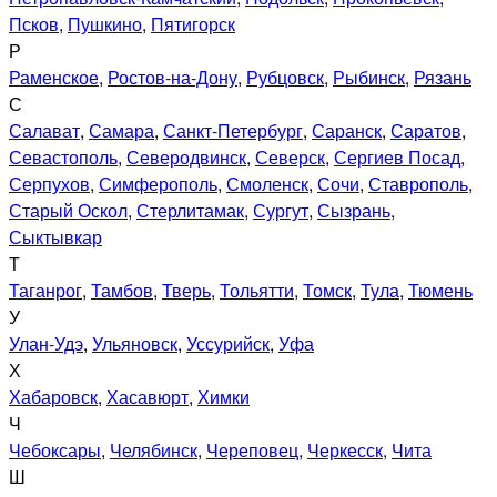
Псков
,
Пушкино
,
Пятигорск
Р
Раменское
,
Ростов-на-Дону
,
Рубцовск
,
Рыбинск
,
Рязань
С
Салават
,
Самара
,
Санкт-Петербург
,
Саранск
,
Саратов
,
Севастополь
,
Северодвинск
,
Северск
,
Сергиев Посад
,
Серпухов
,
Симферополь
,
Смоленск
,
Сочи
,
Ставрополь
,
Старый Оскол
,
Стерлитамак
,
Сургут
,
Сызрань
,
Сыктывкар
Т
Таганрог
,
Тамбов
,
Тверь
,
Тольятти
,
Томск
,
Тула
,
Тюмень
У
Улан-Удэ
,
Ульяновск
,
Уссурийск
,
Уфа
Х
Хабаровск
,
Хасавюрт
,
Химки
Ч
Чебоксары
,
Челябинск
,
Череповец
,
Черкесск
,
Чита
Ш