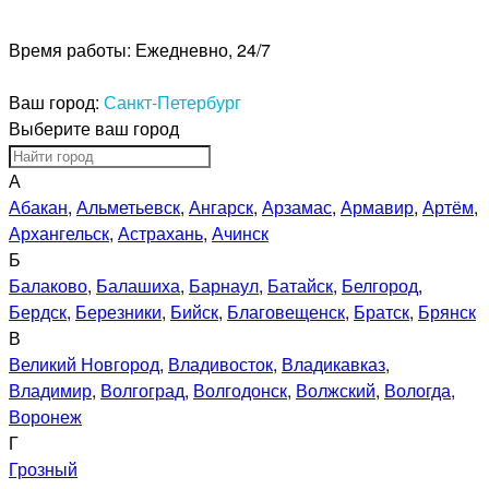
Время работы:
Ежедневно, 24/7
Ваш город:
Санкт-Петербург
Выберите ваш город
А
Абакан
,
Альметьевск
,
Ангарск
,
Арзамас
,
Армавир
,
Артём
,
Архангельск
,
Астрахань
,
Ачинск
Б
Балаково
,
Балашиха
,
Барнаул
,
Батайск
,
Белгород
,
Бердск
,
Березники
,
Бийск
,
Благовещенск
,
Братск
,
Брянск
В
Великий Новгород
,
Владивосток
,
Владикавказ
,
Владимир
,
Волгоград
,
Волгодонск
,
Волжский
,
Вологда
,
Воронеж
Г
Грозный