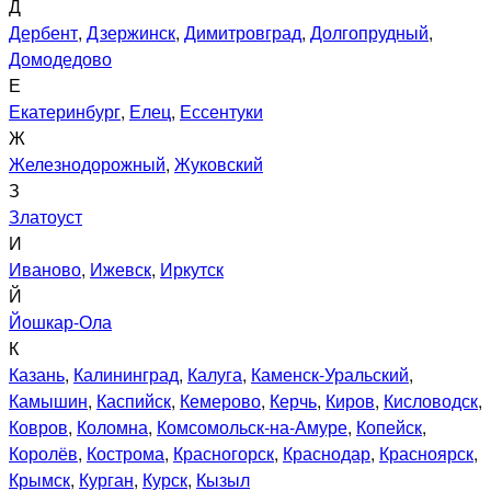
Д
Дербент
,
Дзержинск
,
Димитровград
,
Долгопрудный
,
Домодедово
Е
Екатеринбург
,
Елец
,
Ессентуки
Ж
Железнодорожный
,
Жуковский
З
Златоуст
И
Иваново
,
Ижевск
,
Иркутск
Й
Йошкар-Ола
К
Казань
,
Калининград
,
Калуга
,
Каменск-Уральский
,
Камышин
,
Каспийск
,
Кемерово
,
Керчь
,
Киров
,
Кисловодск
,
Ковров
,
Коломна
,
Комсомольск-на-Амуре
,
Копейск
,
Королёв
,
Кострома
,
Красногорск
,
Краснодар
,
Красноярск
,
Крымск
,
Курган
,
Курск
,
Кызыл