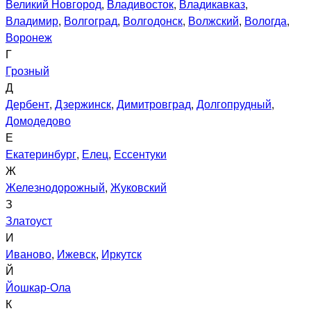
Великий Новгород
,
Владивосток
,
Владикавказ
,
Владимир
,
Волгоград
,
Волгодонск
,
Волжский
,
Вологда
,
Воронеж
Г
Грозный
Д
Дербент
,
Дзержинск
,
Димитровград
,
Долгопрудный
,
Домодедово
Е
Екатеринбург
,
Елец
,
Ессентуки
Ж
Железнодорожный
,
Жуковский
З
Златоуст
И
Иваново
,
Ижевск
,
Иркутск
Й
Йошкар-Ола
К