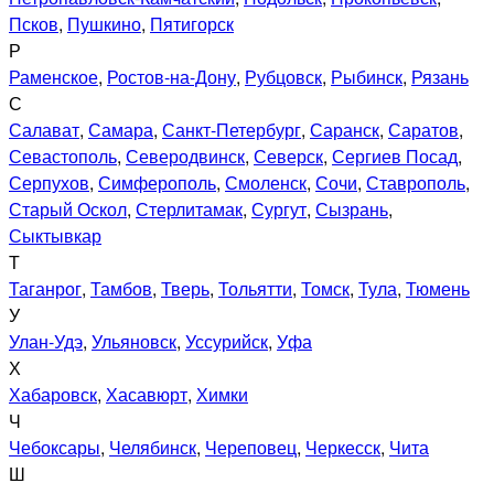
Псков
,
Пушкино
,
Пятигорск
Р
Раменское
,
Ростов-на-Дону
,
Рубцовск
,
Рыбинск
,
Рязань
С
Салават
,
Самара
,
Санкт-Петербург
,
Саранск
,
Саратов
,
Севастополь
,
Северодвинск
,
Северск
,
Сергиев Посад
,
Серпухов
,
Симферополь
,
Смоленск
,
Сочи
,
Ставрополь
,
Старый Оскол
,
Стерлитамак
,
Сургут
,
Сызрань
,
Сыктывкар
Т
Таганрог
,
Тамбов
,
Тверь
,
Тольятти
,
Томск
,
Тула
,
Тюмень
У
Улан-Удэ
,
Ульяновск
,
Уссурийск
,
Уфа
Х
Хабаровск
,
Хасавюрт
,
Химки
Ч
Чебоксары
,
Челябинск
,
Череповец
,
Черкесск
,
Чита
Ш