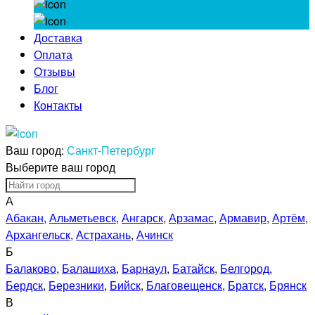
Доставка
Оплата
Отзывы
Блог
Контакты
Ваш город:
Санкт-Петербург
Выберите ваш город
А
Абакан
,
Альметьевск
,
Ангарск
,
Арзамас
,
Армавир
,
Артём
,
Архангельск
,
Астрахань
,
Ачинск
Б
Балаково
,
Балашиха
,
Барнаул
,
Батайск
,
Белгород
,
Бердск
,
Березники
,
Бийск
,
Благовещенск
,
Братск
,
Брянск
В