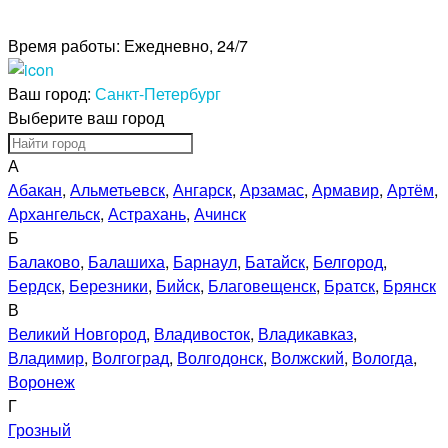
Время работы:
Ежедневно, 24/7
Ваш город:
Санкт-Петербург
Выберите ваш город
А
Абакан
,
Альметьевск
,
Ангарск
,
Арзамас
,
Армавир
,
Артём
,
Архангельск
,
Астрахань
,
Ачинск
Б
Балаково
,
Балашиха
,
Барнаул
,
Батайск
,
Белгород
,
Бердск
,
Березники
,
Бийск
,
Благовещенск
,
Братск
,
Брянск
В
Великий Новгород
,
Владивосток
,
Владикавказ
,
Владимир
,
Волгоград
,
Волгодонск
,
Волжский
,
Вологда
,
Воронеж
Г
Грозный