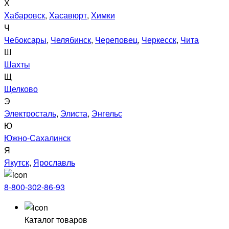
Х
Хабаровск
,
Хасавюрт
,
Химки
Ч
Чебоксары
,
Челябинск
,
Череповец
,
Черкесск
,
Чита
Ш
Шахты
Щ
Щелково
Э
Электросталь
,
Элиста
,
Энгельс
Ю
Южно-Сахалинск
Я
Якутск
,
Ярославль
8-800-302-86-93
Каталог товаров