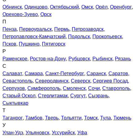
Обнинск
,
Одинцово
,
Октябрьский
,
Омск
,
Орёл
,
Оренбург
,
Орехово-Зуево
,
Орск
П
Пенза
,
Первоуральск
,
Пермь
,
Петрозаводск
,
Петропавловск-Камчатский
,
Подольск
,
Прокопьевск
,
Псков
,
Пушкино
,
Пятигорск
Р
Раменское
,
Ростов-на-Дону
,
Рубцовск
,
Рыбинск
,
Рязань
С
Салават
,
Самара
,
Санкт-Петербург
,
Саранск
,
Саратов
,
Севастополь
,
Северодвинск
,
Северск
,
Сергиев Посад
,
Серпухов
,
Симферополь
,
Смоленск
,
Сочи
,
Ставрополь
,
Старый Оскол
,
Стерлитамак
,
Сургут
,
Сызрань
,
Сыктывкар
Т
Таганрог
,
Тамбов
,
Тверь
,
Тольятти
,
Томск
,
Тула
,
Тюмень
У
Улан-Удэ
,
Ульяновск
,
Уссурийск
,
Уфа