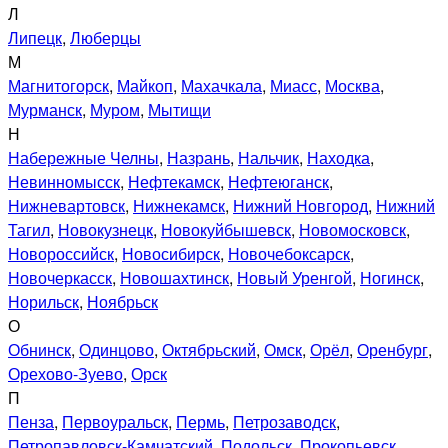
Л
Липецк
,
Люберцы
М
Магнитогорск
,
Майкоп
,
Махачкала
,
Миасс
,
Москва
,
Мурманск
,
Муром
,
Мытищи
Н
Набережные Челны
,
Назрань
,
Нальчик
,
Находка
,
Невинномысск
,
Нефтекамск
,
Нефтеюганск
,
Нижневартовск
,
Нижнекамск
,
Нижний Новгород
,
Нижний
Тагил
,
Новокузнецк
,
Новокуйбышевск
,
Новомосковск
,
Новороссийск
,
Новосибирск
,
Новочебоксарск
,
Новочеркасск
,
Новошахтинск
,
Новый Уренгой
,
Ногинск
,
Норильск
,
Ноябрьск
О
Обнинск
,
Одинцово
,
Октябрьский
,
Омск
,
Орёл
,
Оренбург
,
Орехово-Зуево
,
Орск
П
Пенза
,
Первоуральск
,
Пермь
,
Петрозаводск
,
Петропавловск-Камчатский
,
Подольск
,
Прокопьевск
,