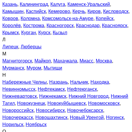
Казань
,
Калининград
,
Калуга
,
Каменск-Уральский
,
Камышин
,
Каспийск
,
Кемерово
,
Керчь
,
Киров
,
Кисловодск
,
Ковров
,
Коломна
,
Комсомольск-на-Амуре
,
Копейск
,
Королёв
,
Кострома
,
Красногорск
,
Краснодар
,
Красноярск
,
Крымск
,
Курган
,
Курск
,
Кызыл
Л
Липецк
,
Люберцы
М
Магнитогорск
,
Майкоп
,
Махачкала
,
Миасс
,
Москва
,
Мурманск
,
Муром
,
Мытищи
Н
Набережные Челны
,
Назрань
,
Нальчик
,
Находка
,
Невинномысск
,
Нефтекамск
,
Нефтеюганск
,
Нижневартовск
,
Нижнекамск
,
Нижний Новгород
,
Нижний
Тагил
,
Новокузнецк
,
Новокуйбышевск
,
Новомосковск
,
Новороссийск
,
Новосибирск
,
Новочебоксарск
,
Новочеркасск
,
Новошахтинск
,
Новый Уренгой
,
Ногинск
,
Норильск
,
Ноябрьск
О