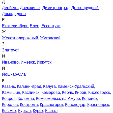
Д
Дербент
,
Дзержинск
,
Димитровград
,
Долгопрудный
,
Домодедово
Е
Екатеринбург
,
Елец
,
Ессентуки
Ж
Железнодорожный
,
Жуковский
З
Златоуст
И
Иваново
,
Ижевск
,
Иркутск
Й
Йошкар-Ола
К
Казань
,
Калининград
,
Калуга
,
Каменск-Уральский
,
Камышин
,
Каспийск
,
Кемерово
,
Керчь
,
Киров
,
Кисловодск
,
Ковров
,
Коломна
,
Комсомольск-на-Амуре
,
Копейск
,
Королёв
,
Кострома
,
Красногорск
,
Краснодар
,
Красноярск
,
Крымск
,
Курган
,
Курск
,
Кызыл