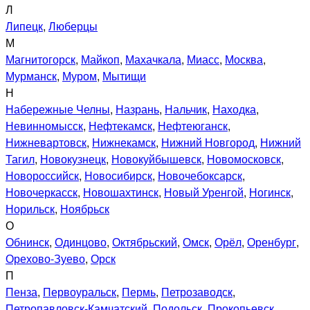
Л
Липецк
,
Люберцы
М
Магнитогорск
,
Майкоп
,
Махачкала
,
Миасс
,
Москва
,
Мурманск
,
Муром
,
Мытищи
Н
Набережные Челны
,
Назрань
,
Нальчик
,
Находка
,
Невинномысск
,
Нефтекамск
,
Нефтеюганск
,
Нижневартовск
,
Нижнекамск
,
Нижний Новгород
,
Нижний
Тагил
,
Новокузнецк
,
Новокуйбышевск
,
Новомосковск
,
Новороссийск
,
Новосибирск
,
Новочебоксарск
,
Новочеркасск
,
Новошахтинск
,
Новый Уренгой
,
Ногинск
,
Норильск
,
Ноябрьск
О
Обнинск
,
Одинцово
,
Октябрьский
,
Омск
,
Орёл
,
Оренбург
,
Орехово-Зуево
,
Орск
П
Пенза
,
Первоуральск
,
Пермь
,
Петрозаводск
,
Петропавловск-Камчатский
,
Подольск
,
Прокопьевск
,