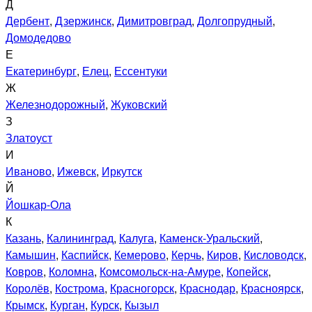
Д
Дербент
,
Дзержинск
,
Димитровград
,
Долгопрудный
,
Домодедово
Е
Екатеринбург
,
Елец
,
Ессентуки
Ж
Железнодорожный
,
Жуковский
З
Златоуст
И
Иваново
,
Ижевск
,
Иркутск
Й
Йошкар-Ола
К
Казань
,
Калининград
,
Калуга
,
Каменск-Уральский
,
Камышин
,
Каспийск
,
Кемерово
,
Керчь
,
Киров
,
Кисловодск
,
Ковров
,
Коломна
,
Комсомольск-на-Амуре
,
Копейск
,
Королёв
,
Кострома
,
Красногорск
,
Краснодар
,
Красноярск
,
Крымск
,
Курган
,
Курск
,
Кызыл