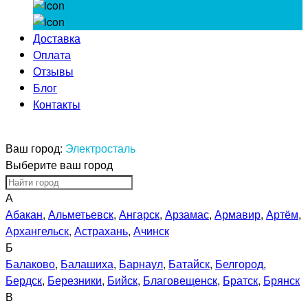
Доставка
Оплата
Отзывы
Блог
Контакты
Ваш город:
Электросталь
Выберите ваш город
А
Абакан
,
Альметьевск
,
Ангарск
,
Арзамас
,
Армавир
,
Артём
,
Архангельск
,
Астрахань
,
Ачинск
Б
Балаково
,
Балашиха
,
Барнаул
,
Батайск
,
Белгород
,
Бердск
,
Березники
,
Бийск
,
Благовещенск
,
Братск
,
Брянск
В