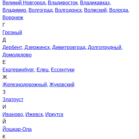
Великий Новгород
,
Владивосток
,
Владикавказ
,
Владимир
,
Волгоград
,
Волгодонск
,
Волжский
,
Вологда
,
Воронеж
Г
Грозный
Д
Дербент
,
Дзержинск
,
Димитровград
,
Долгопрудный
,
Домодедово
Е
Екатеринбург
,
Елец
,
Ессентуки
Ж
Железнодорожный
,
Жуковский
З
Златоуст
И
Иваново
,
Ижевск
,
Иркутск
Й
Йошкар-Ола
К