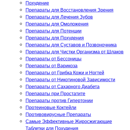
Похудение
Препараты для Восстановления Зрения
Препараты для Лечения Зубов
Препараты для Омоложения
Препараты для Потенции
Препараты для Похудения
Препараты для Суставов и Позвоночника
Препараты для Чистки Организма от Шлаков
Препараты от Бессоницы
Препараты от Варикоза
Препараты от Грибка Кожи и Ногтей
Препараты от Никотиновой Зависимости
Препараты от Сахарного Диабета
Препараты при Простатите
Препараты против Гипертонии
Протеиновые Коктейли
Противовирусные Препараты
Самые Эффективные Жиросжигающие
Таблетки для Похудения