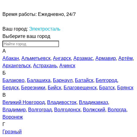
Время работы:
Ежедневно, 24/7
Ваш город:
Электросталь
Выберите ваш город
А
Абакан
,
Альметьевск
,
Ангарск
,
Арзамас
,
Армавир
,
Артём
,
Архангельск
,
Астрахань
,
Ачинск
Б
Балаково
,
Балашиха
,
Барнаул
,
Батайск
,
Белгород
,
Бердск
,
Березники
,
Бийск
,
Благовещенск
,
Братск
,
Брянск
В
Великий Новгород
,
Владивосток
,
Владикавказ
,
Владимир
,
Волгоград
,
Волгодонск
,
Волжский
,
Вологда
,
Воронеж
Г
Грозный