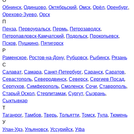
Обнинск
,
Одинцово
,
Октябрьский
,
Омск
,
Орёл
,
Оренбург
,
Орехово-Зуево
,
Орск
П
Пенза
,
Первоуральск
,
Пермь
,
Петрозаводск
,
Петропавловск-Камчатский
,
Подольск
,
Прокопьевск
,
Псков
,
Пушкино
,
Пятигорск
Р
Раменское
,
Ростов-на-Дону
,
Рубцовск
,
Рыбинск
,
Рязань
С
Салават
,
Самара
,
Санкт-Петербург
,
Саранск
,
Саратов
,
Севастополь
,
Северодвинск
,
Северск
,
Сергиев Посад
,
Серпухов
,
Симферополь
,
Смоленск
,
Сочи
,
Ставрополь
,
Старый Оскол
,
Стерлитамак
,
Сургут
,
Сызрань
,
Сыктывкар
Т
Таганрог
,
Тамбов
,
Тверь
,
Тольятти
,
Томск
,
Тула
,
Тюмень
У
Улан-Удэ
,
Ульяновск
,
Уссурийск
,
Уфа