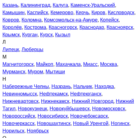
Казань
,
Калининград
,
Калуга
,
Каменск-Уральский
,
Камышин
,
Каспийск
,
Кемерово
,
Керчь
,
Киров
,
Кисловодск
,
Ковров
,
Коломна
,
Комсомольск-на-Амуре
,
Копейск
,
Королёв
,
Кострома
,
Красногорск
,
Краснодар
,
Красноярск
,
Крымск
,
Курган
,
Курск
,
Кызыл
Л
Липецк
,
Люберцы
М
Магнитогорск
,
Майкоп
,
Махачкала
,
Миасс
,
Москва
,
Мурманск
,
Муром
,
Мытищи
Н
Набережные Челны
,
Назрань
,
Нальчик
,
Находка
,
Невинномысск
,
Нефтекамск
,
Нефтеюганск
,
Нижневартовск
,
Нижнекамск
,
Нижний Новгород
,
Нижний
Тагил
,
Новокузнецк
,
Новокуйбышевск
,
Новомосковск
,
Новороссийск
,
Новосибирск
,
Новочебоксарск
,
Новочеркасск
,
Новошахтинск
,
Новый Уренгой
,
Ногинск
,
Норильск
,
Ноябрьск
О