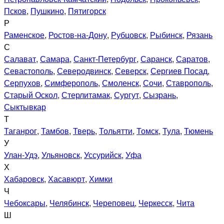
Псков
,
Пушкино
,
Пятигорск
Р
Раменское
,
Ростов-на-Дону
,
Рубцовск
,
Рыбинск
,
Рязань
С
Салават
,
Самара
,
Санкт-Петербург
,
Саранск
,
Саратов
,
Севастополь
,
Северодвинск
,
Северск
,
Сергиев Посад
,
Серпухов
,
Симферополь
,
Смоленск
,
Сочи
,
Ставрополь
,
Старый Оскол
,
Стерлитамак
,
Сургут
,
Сызрань
,
Сыктывкар
Т
Таганрог
,
Тамбов
,
Тверь
,
Тольятти
,
Томск
,
Тула
,
Тюмень
У
Улан-Удэ
,
Ульяновск
,
Уссурийск
,
Уфа
Х
Хабаровск
,
Хасавюрт
,
Химки
Ч
Чебоксары
,
Челябинск
,
Череповец
,
Черкесск
,
Чита
Ш