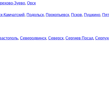
рехово-Зуево
,
Орск
к-Камчатский
,
Подольск
,
Прокопьевск
,
Псков
,
Пушкино
,
Пят
вастополь
,
Северодвинск
,
Северск
,
Сергиев Посад
,
Серпух