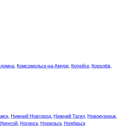
оломна
,
Комсомольск-на-Амуре
,
Копейск
,
Королёв
,
амск
,
Нижний Новгород
,
Нижний Тагил
,
Новокузнецк
,
Уренгой
,
Ногинск
,
Норильск
,
Ноябрьск