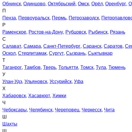
Обнинск
,
Одинцово
,
Октябрьский
,
Омск
,
Орёл
,
Оренбург
,
О
П
Пенза
,
Первоуральск
,
Пермь
,
Петрозаводск
,
Петропавловс
Р
Раменское
,
Ростов-на-Дону
,
Рубцовск
,
Рыбинск
,
Рязань
С
Салават
,
Самара
,
Санкт-Петербург
,
Саранск
,
Саратов
,
Се
Оскол
,
Стерлитамак
,
Сургут
,
Сызрань
,
Сыктывкар
Т
Таганрог
,
Тамбов
,
Тверь
,
Тольятти
,
Томск
,
Тула
,
Тюмень
У
Улан-Удэ
,
Ульяновск
,
Уссурийск
,
Уфа
Х
Хабаровск
,
Хасавюрт
,
Химки
Ч
Чебоксары
,
Челябинск
,
Череповец
,
Черкесск
,
Чита
Ш
Шахты
Щ