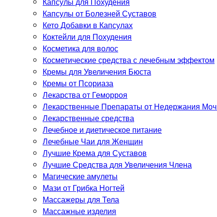
Капсулы для Похудения
Капсулы от Болезней Суставов
Кето Добавки в Капсулах
Коктейли для Похудения
Косметика для волос
Косметические средства с лечебным эффектом
Кремы для Увеличения Бюста
Кремы от Псориаза
Лекарства от Геморроя
Лекарственные Препараты от Недержания Моч
Лекарственные средства
Лечебное и диетическое питание
Лечебные Чаи для Женщин
Лучшие Крема для Суставов
Лучшие Средства для Увеличения Члена
Магические амулеты
Мази от Грибка Ногтей
Массажеры для Тела
Массажные изделия