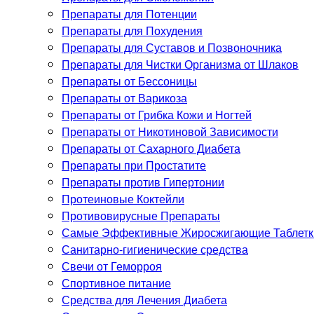
Препараты для Потенции
Препараты для Похудения
Препараты для Суставов и Позвоночника
Препараты для Чистки Организма от Шлаков
Препараты от Бессоницы
Препараты от Варикоза
Препараты от Грибка Кожи и Ногтей
Препараты от Никотиновой Зависимости
Препараты от Сахарного Диабета
Препараты при Простатите
Препараты против Гипертонии
Протеиновые Коктейли
Противовирусные Препараты
Самые Эффективные Жиросжигающие Таблетки
Санитарно-гигиенические средства
Свечи от Геморроя
Спортивное питание
Средства для Лечения Диабета