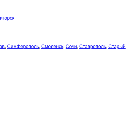
игорск
ов
,
Симферополь
,
Смоленск
,
Сочи
,
Ставрополь
,
Старый