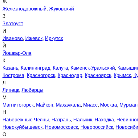
Ж
Железнодорожный
,
Жуковский
З
Златоуст
И
Иваново
,
Ижевск
,
Иркутск
Й
Йошкар-Ола
К
Казань
,
Калининград
,
Калуга
,
Каменск-Уральский
,
Камыши
Кострома
,
Красногорск
,
Краснодар
,
Красноярск
,
Крымск
,
К
Л
Липецк
,
Люберцы
М
Магнитогорск
,
Майкоп
,
Махачкала
,
Миасс
,
Москва
,
Мурман
Н
Набережные Челны
,
Назрань
,
Нальчик
,
Находка
,
Невинно
Новокуйбышевск
,
Новомосковск
,
Новороссийск
,
Новосиби
О