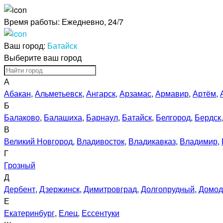
Время работы:
Ежедневно, 24/7
Ваш город:
Батайск
Выберите ваш город
А
Абакан
,
Альметьевск
,
Ангарск
,
Арзамас
,
Армавир
,
Артём
,
Б
Балаково
,
Балашиха
,
Барнаул
,
Батайск
,
Белгород
,
Бердск
В
Великий Новгород
,
Владивосток
,
Владикавказ
,
Владимир
,
Г
Грозный
Д
Дербент
,
Дзержинск
,
Димитровград
,
Долгопрудный
,
Домод
Е
Екатеринбург
,
Елец
,
Ессентуки