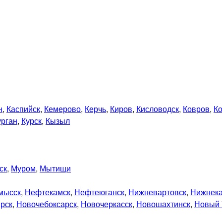
н
,
Каспийск
,
Кемерово
,
Керчь
,
Киров
,
Кисловодск
,
Ковров
,
К
урган
,
Курск
,
Кызыл
ск
,
Муром
,
Мытищи
мысск
,
Нефтекамск
,
Нефтеюганск
,
Нижневартовск
,
Нижнек
рск
,
Новочебоксарск
,
Новочеркасск
,
Новошахтинск
,
Новый 