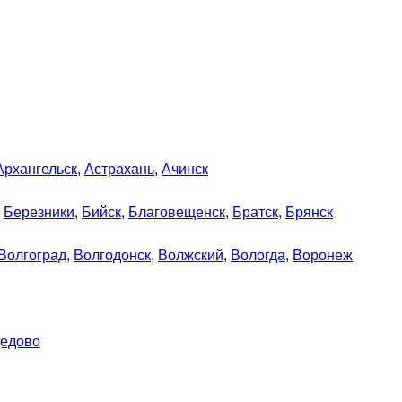
Архангельск
,
Астрахань
,
Ачинск
,
Березники
,
Бийск
,
Благовещенск
,
Братск
,
Брянск
Волгоград
,
Волгодонск
,
Волжский
,
Вологда
,
Воронеж
едово