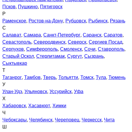
Псков
,
Пушкино
,
Пятигорск
Р
Раменское
,
Ростов-на-Дону
,
Рубцовск
,
Рыбинск
,
Рязань
С
Салават
,
Самара
,
Санкт-Петербург
,
Саранск
,
Саратов
,
Севастополь
,
Северодвинск
,
Северск
,
Сергиев Посад
,
Серпухов
,
Симферополь
,
Смоленск
,
Сочи
,
Ставрополь
,
Старый Оскол
,
Стерлитамак
,
Сургут
,
Сызрань
,
Сыктывкар
Т
Таганрог
,
Тамбов
,
Тверь
,
Тольятти
,
Томск
,
Тула
,
Тюмень
У
Улан-Удэ
,
Ульяновск
,
Уссурийск
,
Уфа
Х
Хабаровск
,
Хасавюрт
,
Химки
Ч
Чебоксары
,
Челябинск
,
Череповец
,
Черкесск
,
Чита
Ш