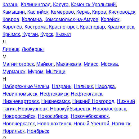
Казань
,
Калининград
,
Калуга
,
Каменск-Уральский
,
Камышин
,
Каспийск
,
Кемерово
,
Керчь
,
Киров
,
Кисловодск
,
Ковров
,
Коломна
,
Комсомольск-на-Амуре
,
Копейск
,
Королёв
,
Кострома
,
Красногорск
,
Краснодар
,
Красноярск
,
Крымск
,
Курган
,
Курск
,
Кызыл
Л
Липецк
,
Люберцы
М
Магнитогорск
,
Майкоп
,
Махачкала
,
Миасс
,
Москва
,
Мурманск
,
Муром
,
Мытищи
Н
Набережные Челны
,
Назрань
,
Нальчик
,
Находка
,
Невинномысск
,
Нефтекамск
,
Нефтеюганск
,
Нижневартовск
,
Нижнекамск
,
Нижний Новгород
,
Нижний
Тагил
,
Новокузнецк
,
Новокуйбышевск
,
Новомосковск
,
Новороссийск
,
Новосибирск
,
Новочебоксарск
,
Новочеркасск
,
Новошахтинск
,
Новый Уренгой
,
Ногинск
,
Норильск
,
Ноябрьск
О