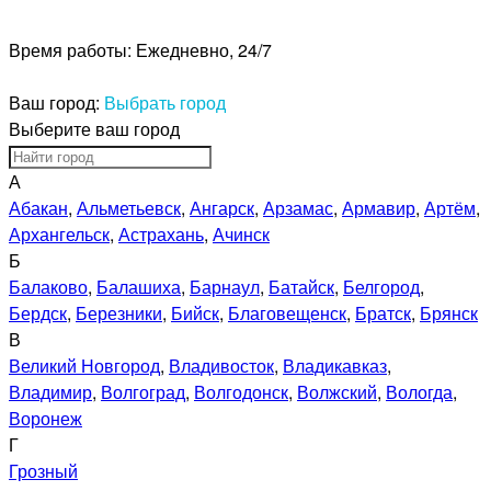
Время работы:
Ежедневно, 24/7
Ваш город:
Выбрать город
Выберите ваш город
А
Абакан
,
Альметьевск
,
Ангарск
,
Арзамас
,
Армавир
,
Артём
,
Архангельск
,
Астрахань
,
Ачинск
Б
Балаково
,
Балашиха
,
Барнаул
,
Батайск
,
Белгород
,
Бердск
,
Березники
,
Бийск
,
Благовещенск
,
Братск
,
Брянск
В
Великий Новгород
,
Владивосток
,
Владикавказ
,
Владимир
,
Волгоград
,
Волгодонск
,
Волжский
,
Вологда
,
Воронеж
Г
Грозный