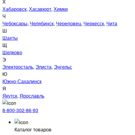
Х
Хабаровск
,
Хасавюрт
,
Химки
Ч
Чебоксары
,
Челябинск
,
Череповец
,
Черкесск
,
Чита
Ш
Шахты
Щ
Щелково
Э
Электросталь
,
Элиста
,
Энгельс
Ю
Южно-Сахалинск
Я
Якутск
,
Ярославль
8-800-302-86-93
Каталог товаров