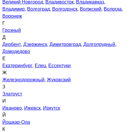
Великий Новгород
,
Владивосток
,
Владикавказ
,
Владимир
,
Волгоград
,
Волгодонск
,
Волжский
,
Вологда
,
Воронеж
Г
Грозный
Д
Дербент
,
Дзержинск
,
Димитровград
,
Долгопрудный
,
Домодедово
Е
Екатеринбург
,
Елец
,
Ессентуки
Ж
Железнодорожный
,
Жуковский
З
Златоуст
И
Иваново
,
Ижевск
,
Иркутск
Й
Йошкар-Ола
К