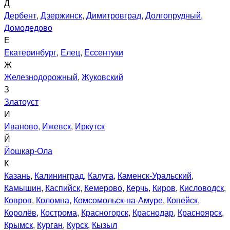
Д
Дербент
,
Дзержинск
,
Димитровград
,
Долгопрудный
,
Домодедово
Е
Екатеринбург
,
Елец
,
Ессентуки
Ж
Железнодорожный
,
Жуковский
З
Златоуст
И
Иваново
,
Ижевск
,
Иркутск
Й
Йошкар-Ола
К
Казань
,
Калининград
,
Калуга
,
Каменск-Уральский
,
Камышин
,
Каспийск
,
Кемерово
,
Керчь
,
Киров
,
Кисловодск
,
Ковров
,
Коломна
,
Комсомольск-на-Амуре
,
Копейск
,
Королёв
,
Кострома
,
Красногорск
,
Краснодар
,
Красноярск
,
Крымск
,
Курган
,
Курск
,
Кызыл