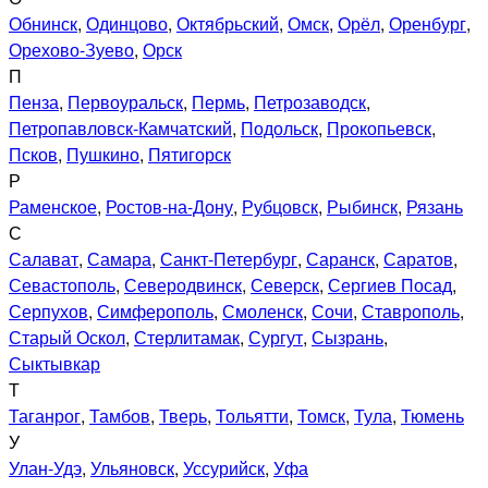
Обнинск
,
Одинцово
,
Октябрьский
,
Омск
,
Орёл
,
Оренбург
,
Орехово-Зуево
,
Орск
П
Пенза
,
Первоуральск
,
Пермь
,
Петрозаводск
,
Петропавловск-Камчатский
,
Подольск
,
Прокопьевск
,
Псков
,
Пушкино
,
Пятигорск
Р
Раменское
,
Ростов-на-Дону
,
Рубцовск
,
Рыбинск
,
Рязань
С
Салават
,
Самара
,
Санкт-Петербург
,
Саранск
,
Саратов
,
Севастополь
,
Северодвинск
,
Северск
,
Сергиев Посад
,
Серпухов
,
Симферополь
,
Смоленск
,
Сочи
,
Ставрополь
,
Старый Оскол
,
Стерлитамак
,
Сургут
,
Сызрань
,
Сыктывкар
Т
Таганрог
,
Тамбов
,
Тверь
,
Тольятти
,
Томск
,
Тула
,
Тюмень
У
Улан-Удэ
,
Ульяновск
,
Уссурийск
,
Уфа