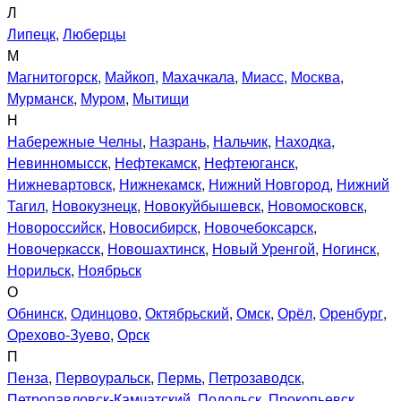
Л
Липецк
,
Люберцы
М
Магнитогорск
,
Майкоп
,
Махачкала
,
Миасс
,
Москва
,
Мурманск
,
Муром
,
Мытищи
Н
Набережные Челны
,
Назрань
,
Нальчик
,
Находка
,
Невинномысск
,
Нефтекамск
,
Нефтеюганск
,
Нижневартовск
,
Нижнекамск
,
Нижний Новгород
,
Нижний
Тагил
,
Новокузнецк
,
Новокуйбышевск
,
Новомосковск
,
Новороссийск
,
Новосибирск
,
Новочебоксарск
,
Новочеркасск
,
Новошахтинск
,
Новый Уренгой
,
Ногинск
,
Норильск
,
Ноябрьск
О
Обнинск
,
Одинцово
,
Октябрьский
,
Омск
,
Орёл
,
Оренбург
,
Орехово-Зуево
,
Орск
П
Пенза
,
Первоуральск
,
Пермь
,
Петрозаводск
,
Петропавловск-Камчатский
,
Подольск
,
Прокопьевск
,