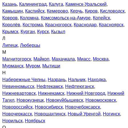
Казань
,
Калининград
,
Калуга
,
Каменск-Уральский
,
Камышин
,
Каспийск
,
Кемерово
,
Керчь
,
Киров
,
Кисловодск
,
Ковров
,
Коломна
,
Комсомольск-на-Амуре
,
Копейск
,
Королёв
,
Кострома
,
Красногорск
,
Краснодар
,
Красноярск
,
Крымск
,
Курган
,
Курск
,
Кызыл
Л
Липецк
,
Люберцы
М
Магнитогорск
,
Майкоп
,
Махачкала
,
Миасс
,
Москва
,
Мурманск
,
Муром
,
Мытищи
Н
Набережные Челны
,
Назрань
,
Нальчик
,
Находка
,
Невинномысск
,
Нефтекамск
,
Нефтеюганск
,
Нижневартовск
,
Нижнекамск
,
Нижний Новгород
,
Нижний
Тагил
,
Новокузнецк
,
Новокуйбышевск
,
Новомосковск
,
Новороссийск
,
Новосибирск
,
Новочебоксарск
,
Новочеркасск
,
Новошахтинск
,
Новый Уренгой
,
Ногинск
,
Норильск
,
Ноябрьск
О