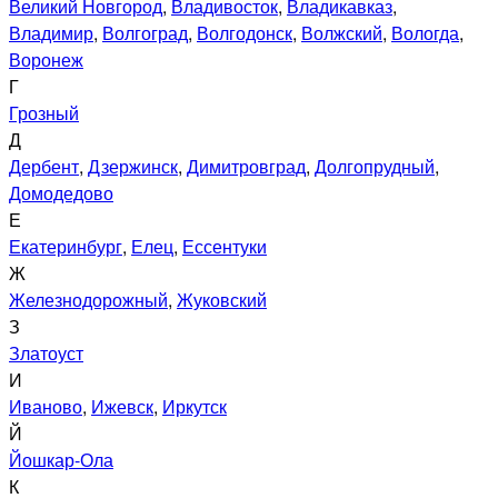
Великий Новгород
,
Владивосток
,
Владикавказ
,
Владимир
,
Волгоград
,
Волгодонск
,
Волжский
,
Вологда
,
Воронеж
Г
Грозный
Д
Дербент
,
Дзержинск
,
Димитровград
,
Долгопрудный
,
Домодедово
Е
Екатеринбург
,
Елец
,
Ессентуки
Ж
Железнодорожный
,
Жуковский
З
Златоуст
И
Иваново
,
Ижевск
,
Иркутск
Й
Йошкар-Ола
К