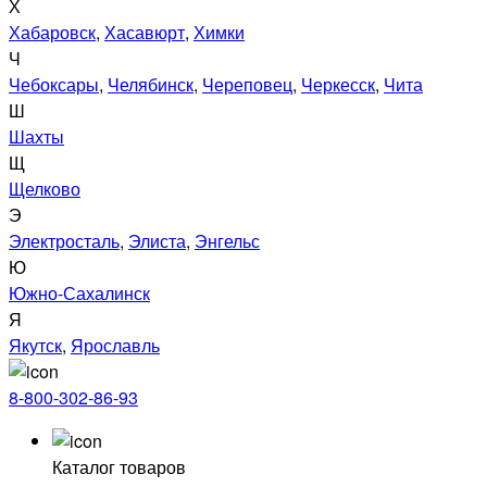
Х
Хабаровск
,
Хасавюрт
,
Химки
Ч
Чебоксары
,
Челябинск
,
Череповец
,
Черкесск
,
Чита
Ш
Шахты
Щ
Щелково
Э
Электросталь
,
Элиста
,
Энгельс
Ю
Южно-Сахалинск
Я
Якутск
,
Ярославль
8-800-302-86-93
Каталог товаров