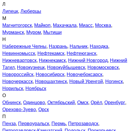
Л
Липецк
,
Люберцы
М
Магнитогорск
,
Майкоп
,
Махачкала
,
Миасс
,
Москва
,
Мурманск
,
Муром
,
Мытищи
Н
Набережные Челны
,
Назрань
,
Нальчик
,
Находка
,
Невинномысск
,
Нефтекамск
,
Нефтеюганск
,
Нижневартовск
,
Нижнекамск
,
Нижний Новгород
,
Нижний
Тагил
,
Новокузнецк
,
Новокуйбышевск
,
Новомосковск
,
Новороссийск
,
Новосибирск
,
Новочебоксарск
,
Новочеркасск
,
Новошахтинск
,
Новый Уренгой
,
Ногинск
,
Норильск
,
Ноябрьск
О
Обнинск
,
Одинцово
,
Октябрьский
,
Омск
,
Орёл
,
Оренбург
,
Орехово-Зуево
,
Орск
П
Пенза
,
Первоуральск
,
Пермь
,
Петрозаводск
,
Петропавловск-Камчатский
,
Подольск
,
Прокопьевск
,