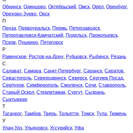
Обнинск
,
Одинцово
,
Октябрьский
,
Омск
,
Орёл
,
Оренбург
,
Орехово-Зуево
,
Орск
П
Пенза
,
Первоуральск
,
Пермь
,
Петрозаводск
,
Петропавловск-Камчатский
,
Подольск
,
Прокопьевск
,
Псков
,
Пушкино
,
Пятигорск
Р
Раменское
,
Ростов-на-Дону
,
Рубцовск
,
Рыбинск
,
Рязань
С
Салават
,
Самара
,
Санкт-Петербург
,
Саранск
,
Саратов
,
Севастополь
,
Северодвинск
,
Северск
,
Сергиев Посад
,
Серпухов
,
Симферополь
,
Смоленск
,
Сочи
,
Ставрополь
,
Старый Оскол
,
Стерлитамак
,
Сургут
,
Сызрань
,
Сыктывкар
Т
Таганрог
,
Тамбов
,
Тверь
,
Тольятти
,
Томск
,
Тула
,
Тюмень
У
Улан-Удэ
,
Ульяновск
,
Уссурийск
,
Уфа