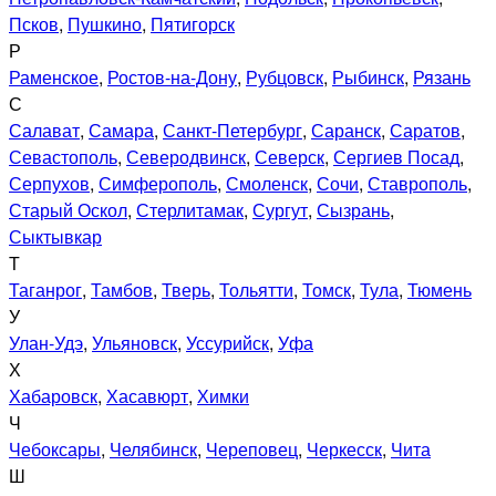
Псков
,
Пушкино
,
Пятигорск
Р
Раменское
,
Ростов-на-Дону
,
Рубцовск
,
Рыбинск
,
Рязань
С
Салават
,
Самара
,
Санкт-Петербург
,
Саранск
,
Саратов
,
Севастополь
,
Северодвинск
,
Северск
,
Сергиев Посад
,
Серпухов
,
Симферополь
,
Смоленск
,
Сочи
,
Ставрополь
,
Старый Оскол
,
Стерлитамак
,
Сургут
,
Сызрань
,
Сыктывкар
Т
Таганрог
,
Тамбов
,
Тверь
,
Тольятти
,
Томск
,
Тула
,
Тюмень
У
Улан-Удэ
,
Ульяновск
,
Уссурийск
,
Уфа
Х
Хабаровск
,
Хасавюрт
,
Химки
Ч
Чебоксары
,
Челябинск
,
Череповец
,
Черкесск
,
Чита
Ш