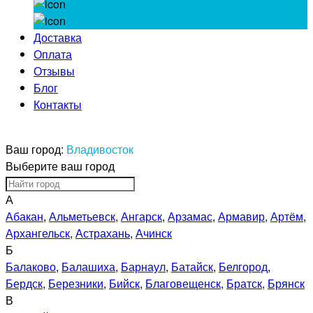
Доставка
Оплата
Отзывы
Блог
Контакты
Ваш город:
Владивосток
Выберите ваш город
А
Абакан
,
Альметьевск
,
Ангарск
,
Арзамас
,
Армавир
,
Артём
,
Архангельск
,
Астрахань
,
Ачинск
Б
Балаково
,
Балашиха
,
Барнаул
,
Батайск
,
Белгород
,
Бердск
,
Березники
,
Бийск
,
Благовещенск
,
Братск
,
Брянск
В