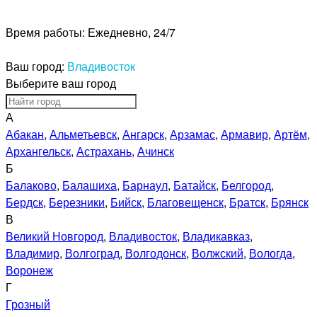
Время работы:
Ежедневно, 24/7
Ваш город:
Владивосток
Выберите ваш город
А
Абакан
,
Альметьевск
,
Ангарск
,
Арзамас
,
Армавир
,
Артём
,
Архангельск
,
Астрахань
,
Ачинск
Б
Балаково
,
Балашиха
,
Барнаул
,
Батайск
,
Белгород
,
Бердск
,
Березники
,
Бийск
,
Благовещенск
,
Братск
,
Брянск
В
Великий Новгород
,
Владивосток
,
Владикавказ
,
Владимир
,
Волгоград
,
Волгодонск
,
Волжский
,
Вологда
,
Воронеж
Г
Грозный