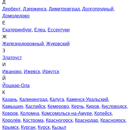
Д
Дербент
,
Дзержинск
,
Димитровград
,
Долгопрудный
,
Домодедово
Е
Екатеринбург
,
Елец
,
Ессентуки
Ж
Железнодорожный
,
Жуковский
З
Златоуст
И
Иваново
,
Ижевск
,
Иркутск
Й
Йошкар-Ола
К
Казань
,
Калининград
,
Калуга
,
Каменск-Уральский
,
Камышин
,
Каспийск
,
Кемерово
,
Керчь
,
Киров
,
Кисловодск
,
Ковров
,
Коломна
,
Комсомольск-на-Амуре
,
Копейск
,
Королёв
,
Кострома
,
Красногорск
,
Краснодар
,
Красноярск
,
Крымск
,
Курган
,
Курск
,
Кызыл