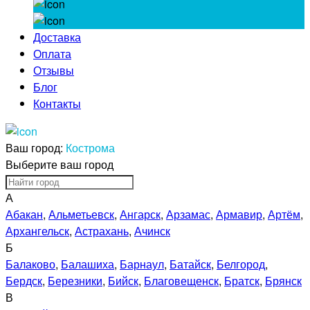
Доставка
Оплата
Отзывы
Блог
Контакты
Ваш город:
Кострома
Выберите ваш город
А
Абакан
,
Альметьевск
,
Ангарск
,
Арзамас
,
Армавир
,
Артём
,
Архангельск
,
Астрахань
,
Ачинск
Б
Балаково
,
Балашиха
,
Барнаул
,
Батайск
,
Белгород
,
Бердск
,
Березники
,
Бийск
,
Благовещенск
,
Братск
,
Брянск
В