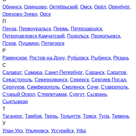
Обнинск
,
Одинцово
,
Октябрьский
,
Омск
,
Орёл
,
Оренбург
,
Орехово-Зуево
,
Орск
П
Пенза
,
Первоуральск
,
Пермь
,
Петрозаводск
,
Петропавловск-Камчатский
,
Подольск
,
Прокопьевск
,
Псков
,
Пушкино
,
Пятигорск
Р
Раменское
,
Ростов-на-Дону
,
Рубцовск
,
Рыбинск
,
Рязань
С
Салават
,
Самара
,
Санкт-Петербург
,
Саранск
,
Саратов
,
Севастополь
,
Северодвинск
,
Северск
,
Сергиев Посад
,
Серпухов
,
Симферополь
,
Смоленск
,
Сочи
,
Ставрополь
,
Старый Оскол
,
Стерлитамак
,
Сургут
,
Сызрань
,
Сыктывкар
Т
Таганрог
,
Тамбов
,
Тверь
,
Тольятти
,
Томск
,
Тула
,
Тюмень
У
Улан-Удэ
,
Ульяновск
,
Уссурийск
,
Уфа