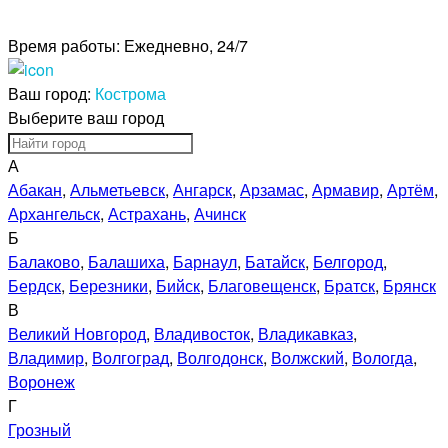
Время работы:
Ежедневно, 24/7
Ваш город:
Кострома
Выберите ваш город
А
Абакан
,
Альметьевск
,
Ангарск
,
Арзамас
,
Армавир
,
Артём
,
Архангельск
,
Астрахань
,
Ачинск
Б
Балаково
,
Балашиха
,
Барнаул
,
Батайск
,
Белгород
,
Бердск
,
Березники
,
Бийск
,
Благовещенск
,
Братск
,
Брянск
В
Великий Новгород
,
Владивосток
,
Владикавказ
,
Владимир
,
Волгоград
,
Волгодонск
,
Волжский
,
Вологда
,
Воронеж
Г
Грозный