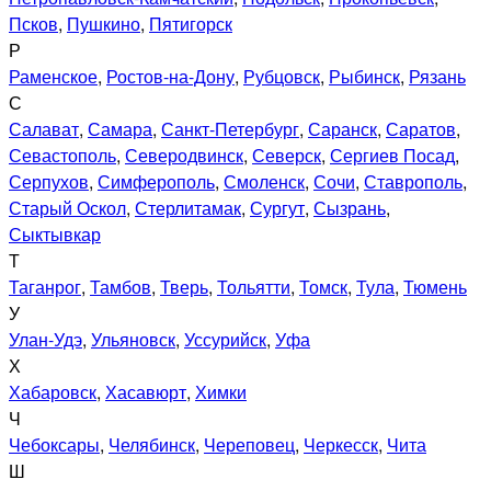
Псков
,
Пушкино
,
Пятигорск
Р
Раменское
,
Ростов-на-Дону
,
Рубцовск
,
Рыбинск
,
Рязань
С
Салават
,
Самара
,
Санкт-Петербург
,
Саранск
,
Саратов
,
Севастополь
,
Северодвинск
,
Северск
,
Сергиев Посад
,
Серпухов
,
Симферополь
,
Смоленск
,
Сочи
,
Ставрополь
,
Старый Оскол
,
Стерлитамак
,
Сургут
,
Сызрань
,
Сыктывкар
Т
Таганрог
,
Тамбов
,
Тверь
,
Тольятти
,
Томск
,
Тула
,
Тюмень
У
Улан-Удэ
,
Ульяновск
,
Уссурийск
,
Уфа
Х
Хабаровск
,
Хасавюрт
,
Химки
Ч
Чебоксары
,
Челябинск
,
Череповец
,
Черкесск
,
Чита
Ш