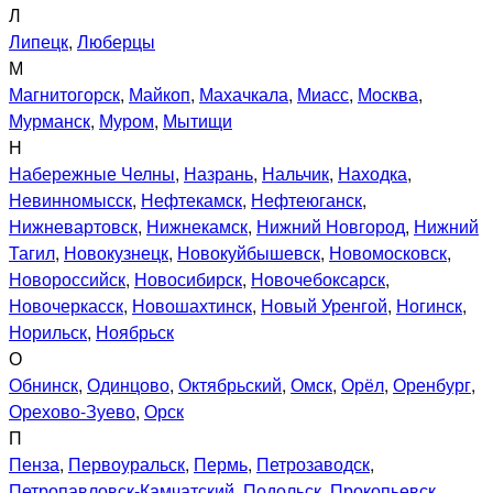
Л
Липецк
,
Люберцы
М
Магнитогорск
,
Майкоп
,
Махачкала
,
Миасс
,
Москва
,
Мурманск
,
Муром
,
Мытищи
Н
Набережные Челны
,
Назрань
,
Нальчик
,
Находка
,
Невинномысск
,
Нефтекамск
,
Нефтеюганск
,
Нижневартовск
,
Нижнекамск
,
Нижний Новгород
,
Нижний
Тагил
,
Новокузнецк
,
Новокуйбышевск
,
Новомосковск
,
Новороссийск
,
Новосибирск
,
Новочебоксарск
,
Новочеркасск
,
Новошахтинск
,
Новый Уренгой
,
Ногинск
,
Норильск
,
Ноябрьск
О
Обнинск
,
Одинцово
,
Октябрьский
,
Омск
,
Орёл
,
Оренбург
,
Орехово-Зуево
,
Орск
П
Пенза
,
Первоуральск
,
Пермь
,
Петрозаводск
,
Петропавловск-Камчатский
,
Подольск
,
Прокопьевск
,