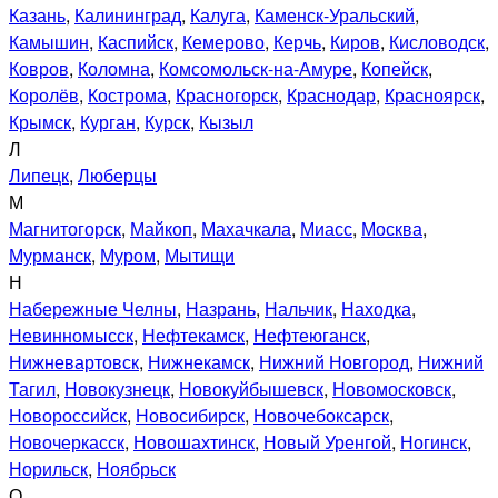
Казань
,
Калининград
,
Калуга
,
Каменск-Уральский
,
Камышин
,
Каспийск
,
Кемерово
,
Керчь
,
Киров
,
Кисловодск
,
Ковров
,
Коломна
,
Комсомольск-на-Амуре
,
Копейск
,
Королёв
,
Кострома
,
Красногорск
,
Краснодар
,
Красноярск
,
Крымск
,
Курган
,
Курск
,
Кызыл
Л
Липецк
,
Люберцы
М
Магнитогорск
,
Майкоп
,
Махачкала
,
Миасс
,
Москва
,
Мурманск
,
Муром
,
Мытищи
Н
Набережные Челны
,
Назрань
,
Нальчик
,
Находка
,
Невинномысск
,
Нефтекамск
,
Нефтеюганск
,
Нижневартовск
,
Нижнекамск
,
Нижний Новгород
,
Нижний
Тагил
,
Новокузнецк
,
Новокуйбышевск
,
Новомосковск
,
Новороссийск
,
Новосибирск
,
Новочебоксарск
,
Новочеркасск
,
Новошахтинск
,
Новый Уренгой
,
Ногинск
,
Норильск
,
Ноябрьск
О