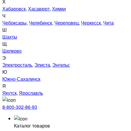
Х
Хабаровск
,
Хасавюрт
,
Химки
Ч
Чебоксары
,
Челябинск
,
Череповец
,
Черкесск
,
Чита
Ш
Шахты
Щ
Щелково
Э
Электросталь
,
Элиста
,
Энгельс
Ю
Южно-Сахалинск
Я
Якутск
,
Ярославль
8-800-302-86-93
Каталог товаров