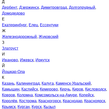
Д
Дербент
,
Дзержинск
,
Димитровград
,
Долгопрудный
,
Домодедово
Е
Екатеринбург
,
Елец
,
Ессентуки
Ж
Железнодорожный
,
Жуковский
З
Златоуст
И
Иваново
,
Ижевск
,
Иркутск
Й
Йошкар-Ола
К
Казань
,
Калининград
,
Калуга
,
Каменск-Уральский
,
Камышин
,
Каспийск
,
Кемерово
,
Керчь
,
Киров
,
Кисловодск
,
Ковров
,
Коломна
,
Комсомольск-на-Амуре
,
Копейск
,
Королёв
,
Кострома
,
Красногорск
,
Краснодар
,
Красноярск
,
Крымск
,
Курган
,
Курск
,
Кызыл