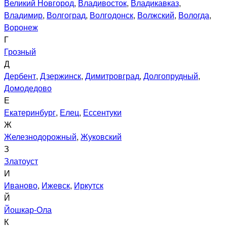
Великий Новгород
,
Владивосток
,
Владикавказ
,
Владимир
,
Волгоград
,
Волгодонск
,
Волжский
,
Вологда
,
Воронеж
Г
Грозный
Д
Дербент
,
Дзержинск
,
Димитровград
,
Долгопрудный
,
Домодедово
Е
Екатеринбург
,
Елец
,
Ессентуки
Ж
Железнодорожный
,
Жуковский
З
Златоуст
И
Иваново
,
Ижевск
,
Иркутск
Й
Йошкар-Ола
К