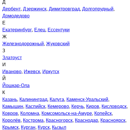
Д
Дербент
,
Дзержинск
,
Димитровград
,
Долгопрудный
,
Домодедово
Е
Екатеринбург
,
Елец
,
Ессентуки
Ж
Железнодорожный
,
Жуковский
З
Златоуст
И
Иваново
,
Ижевск
,
Иркутск
Й
Йошкар-Ола
К
Казань
,
Калининград
,
Калуга
,
Каменск-Уральский
,
Камышин
,
Каспийск
,
Кемерово
,
Керчь
,
Киров
,
Кисловодск
,
Ковров
,
Коломна
,
Комсомольск-на-Амуре
,
Копейск
,
Королёв
,
Кострома
,
Красногорск
,
Краснодар
,
Красноярск
,
Крымск
,
Курган
,
Курск
,
Кызыл