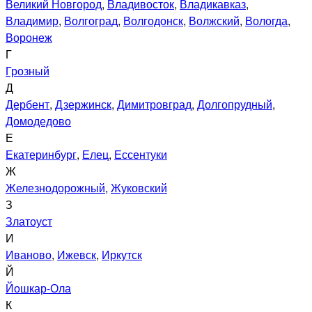
Великий Новгород
,
Владивосток
,
Владикавказ
,
Владимир
,
Волгоград
,
Волгодонск
,
Волжский
,
Вологда
,
Воронеж
Г
Грозный
Д
Дербент
,
Дзержинск
,
Димитровград
,
Долгопрудный
,
Домодедово
Е
Екатеринбург
,
Елец
,
Ессентуки
Ж
Железнодорожный
,
Жуковский
З
Златоуст
И
Иваново
,
Ижевск
,
Иркутск
Й
Йошкар-Ола
К