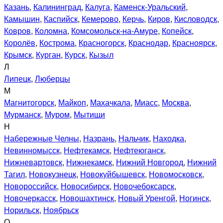
Казань
,
Калининград
,
Калуга
,
Каменск-Уральский
,
Камышин
,
Каспийск
,
Кемерово
,
Керчь
,
Киров
,
Кисловодск
,
Ковров
,
Коломна
,
Комсомольск-на-Амуре
,
Копейск
,
Королёв
,
Кострома
,
Красногорск
,
Краснодар
,
Красноярск
,
Крымск
,
Курган
,
Курск
,
Кызыл
Л
Липецк
,
Люберцы
М
Магнитогорск
,
Майкоп
,
Махачкала
,
Миасс
,
Москва
,
Мурманск
,
Муром
,
Мытищи
Н
Набережные Челны
,
Назрань
,
Нальчик
,
Находка
,
Невинномысск
,
Нефтекамск
,
Нефтеюганск
,
Нижневартовск
,
Нижнекамск
,
Нижний Новгород
,
Нижний
Тагил
,
Новокузнецк
,
Новокуйбышевск
,
Новомосковск
,
Новороссийск
,
Новосибирск
,
Новочебоксарск
,
Новочеркасск
,
Новошахтинск
,
Новый Уренгой
,
Ногинск
,
Норильск
,
Ноябрьск
О