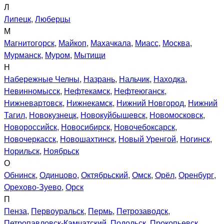
Л
Липецк
,
Люберцы
М
Магнитогорск
,
Майкоп
,
Махачкала
,
Миасс
,
Москва
,
Мурманск
,
Муром
,
Мытищи
Н
Набережные Челны
,
Назрань
,
Нальчик
,
Находка
,
Невинномысск
,
Нефтекамск
,
Нефтеюганск
,
Нижневартовск
,
Нижнекамск
,
Нижний Новгород
,
Нижний
Тагил
,
Новокузнецк
,
Новокуйбышевск
,
Новомосковск
,
Новороссийск
,
Новосибирск
,
Новочебоксарск
,
Новочеркасск
,
Новошахтинск
,
Новый Уренгой
,
Ногинск
,
Норильск
,
Ноябрьск
О
Обнинск
,
Одинцово
,
Октябрьский
,
Омск
,
Орёл
,
Оренбург
,
Орехово-Зуево
,
Орск
П
Пенза
,
Первоуральск
,
Пермь
,
Петрозаводск
,
Петропавловск-Камчатский
,
Подольск
,
Прокопьевск
,