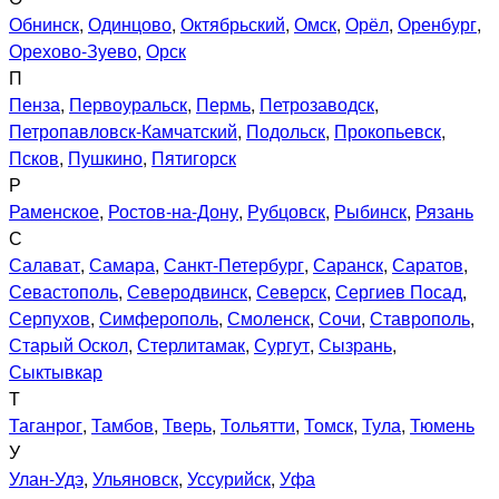
Обнинск
,
Одинцово
,
Октябрьский
,
Омск
,
Орёл
,
Оренбург
,
Орехово-Зуево
,
Орск
П
Пенза
,
Первоуральск
,
Пермь
,
Петрозаводск
,
Петропавловск-Камчатский
,
Подольск
,
Прокопьевск
,
Псков
,
Пушкино
,
Пятигорск
Р
Раменское
,
Ростов-на-Дону
,
Рубцовск
,
Рыбинск
,
Рязань
С
Салават
,
Самара
,
Санкт-Петербург
,
Саранск
,
Саратов
,
Севастополь
,
Северодвинск
,
Северск
,
Сергиев Посад
,
Серпухов
,
Симферополь
,
Смоленск
,
Сочи
,
Ставрополь
,
Старый Оскол
,
Стерлитамак
,
Сургут
,
Сызрань
,
Сыктывкар
Т
Таганрог
,
Тамбов
,
Тверь
,
Тольятти
,
Томск
,
Тула
,
Тюмень
У
Улан-Удэ
,
Ульяновск
,
Уссурийск
,
Уфа