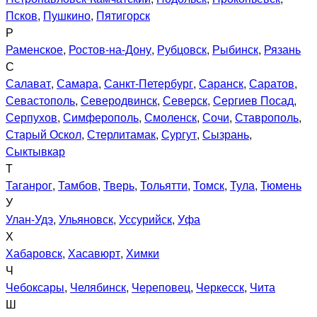
Псков
,
Пушкино
,
Пятигорск
Р
Раменское
,
Ростов-на-Дону
,
Рубцовск
,
Рыбинск
,
Рязань
С
Салават
,
Самара
,
Санкт-Петербург
,
Саранск
,
Саратов
,
Севастополь
,
Северодвинск
,
Северск
,
Сергиев Посад
,
Серпухов
,
Симферополь
,
Смоленск
,
Сочи
,
Ставрополь
,
Старый Оскол
,
Стерлитамак
,
Сургут
,
Сызрань
,
Сыктывкар
Т
Таганрог
,
Тамбов
,
Тверь
,
Тольятти
,
Томск
,
Тула
,
Тюмень
У
Улан-Удэ
,
Ульяновск
,
Уссурийск
,
Уфа
Х
Хабаровск
,
Хасавюрт
,
Химки
Ч
Чебоксары
,
Челябинск
,
Череповец
,
Черкесск
,
Чита
Ш