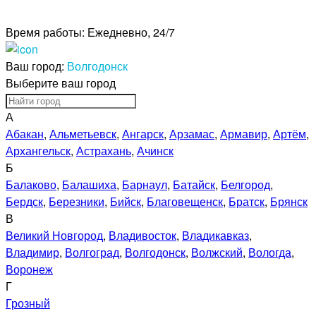
Время работы:
Ежедневно, 24/7
Ваш город:
Волгодонск
Выберите ваш город
А
Абакан
,
Альметьевск
,
Ангарск
,
Арзамас
,
Армавир
,
Артём
,
Архангельск
,
Астрахань
,
Ачинск
Б
Балаково
,
Балашиха
,
Барнаул
,
Батайск
,
Белгород
,
Бердск
,
Березники
,
Бийск
,
Благовещенск
,
Братск
,
Брянск
В
Великий Новгород
,
Владивосток
,
Владикавказ
,
Владимир
,
Волгоград
,
Волгодонск
,
Волжский
,
Вологда
,
Воронеж
Г
Грозный