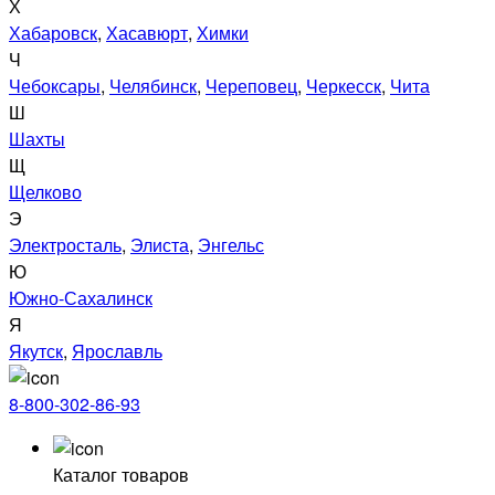
Х
Хабаровск
,
Хасавюрт
,
Химки
Ч
Чебоксары
,
Челябинск
,
Череповец
,
Черкесск
,
Чита
Ш
Шахты
Щ
Щелково
Э
Электросталь
,
Элиста
,
Энгельс
Ю
Южно-Сахалинск
Я
Якутск
,
Ярославль
8-800-302-86-93
Каталог товаров