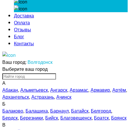
Доставка
Оплата
Отзывы
Блог
Контакты
Ваш город:
Волгодонск
Выберите ваш город
А
Абакан
,
Альметьевск
,
Ангарск
,
Арзамас
,
Армавир
,
Артём
,
Архангельск
,
Астрахань
,
Ачинск
Б
Балаково
,
Балашиха
,
Барнаул
,
Батайск
,
Белгород
,
Бердск
,
Березники
,
Бийск
,
Благовещенск
,
Братск
,
Брянск
В