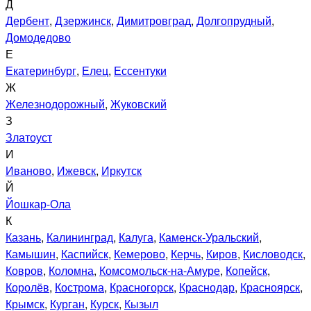
Д
Дербент
,
Дзержинск
,
Димитровград
,
Долгопрудный
,
Домодедово
Е
Екатеринбург
,
Елец
,
Ессентуки
Ж
Железнодорожный
,
Жуковский
З
Златоуст
И
Иваново
,
Ижевск
,
Иркутск
Й
Йошкар-Ола
К
Казань
,
Калининград
,
Калуга
,
Каменск-Уральский
,
Камышин
,
Каспийск
,
Кемерово
,
Керчь
,
Киров
,
Кисловодск
,
Ковров
,
Коломна
,
Комсомольск-на-Амуре
,
Копейск
,
Королёв
,
Кострома
,
Красногорск
,
Краснодар
,
Красноярск
,
Крымск
,
Курган
,
Курск
,
Кызыл