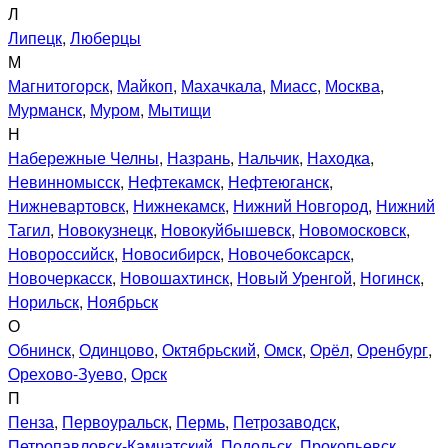
Л
Липецк
,
Люберцы
М
Магнитогорск
,
Майкоп
,
Махачкала
,
Миасс
,
Москва
,
Мурманск
,
Муром
,
Мытищи
Н
Набережные Челны
,
Назрань
,
Нальчик
,
Находка
,
Невинномысск
,
Нефтекамск
,
Нефтеюганск
,
Нижневартовск
,
Нижнекамск
,
Нижний Новгород
,
Нижний
Тагил
,
Новокузнецк
,
Новокуйбышевск
,
Новомосковск
,
Новороссийск
,
Новосибирск
,
Новочебоксарск
,
Новочеркасск
,
Новошахтинск
,
Новый Уренгой
,
Ногинск
,
Норильск
,
Ноябрьск
О
Обнинск
,
Одинцово
,
Октябрьский
,
Омск
,
Орёл
,
Оренбург
,
Орехово-Зуево
,
Орск
П
Пенза
,
Первоуральск
,
Пермь
,
Петрозаводск
,
Петропавловск-Камчатский
,
Подольск
,
Прокопьевск
,