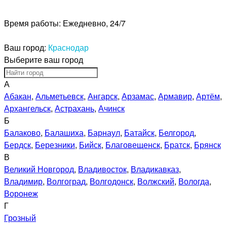
Время работы:
Ежедневно, 24/7
Ваш город:
Краснодар
Выберите ваш город
А
Абакан
,
Альметьевск
,
Ангарск
,
Арзамас
,
Армавир
,
Артём
,
Архангельск
,
Астрахань
,
Ачинск
Б
Балаково
,
Балашиха
,
Барнаул
,
Батайск
,
Белгород
,
Бердск
,
Березники
,
Бийск
,
Благовещенск
,
Братск
,
Брянск
В
Великий Новгород
,
Владивосток
,
Владикавказ
,
Владимир
,
Волгоград
,
Волгодонск
,
Волжский
,
Вологда
,
Воронеж
Г
Грозный