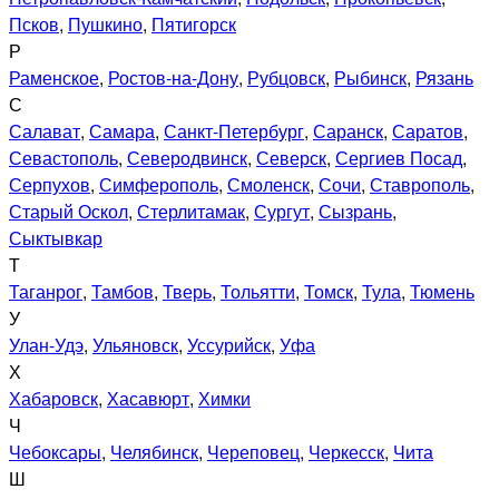
Псков
,
Пушкино
,
Пятигорск
Р
Раменское
,
Ростов-на-Дону
,
Рубцовск
,
Рыбинск
,
Рязань
С
Салават
,
Самара
,
Санкт-Петербург
,
Саранск
,
Саратов
,
Севастополь
,
Северодвинск
,
Северск
,
Сергиев Посад
,
Серпухов
,
Симферополь
,
Смоленск
,
Сочи
,
Ставрополь
,
Старый Оскол
,
Стерлитамак
,
Сургут
,
Сызрань
,
Сыктывкар
Т
Таганрог
,
Тамбов
,
Тверь
,
Тольятти
,
Томск
,
Тула
,
Тюмень
У
Улан-Удэ
,
Ульяновск
,
Уссурийск
,
Уфа
Х
Хабаровск
,
Хасавюрт
,
Химки
Ч
Чебоксары
,
Челябинск
,
Череповец
,
Черкесск
,
Чита
Ш