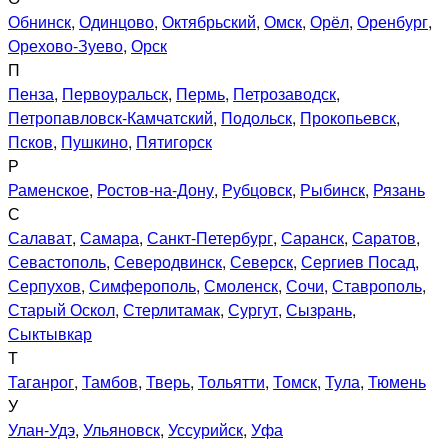
Обнинск
,
Одинцово
,
Октябрьский
,
Омск
,
Орёл
,
Оренбург
,
Орехово-Зуево
,
Орск
П
Пенза
,
Первоуральск
,
Пермь
,
Петрозаводск
,
Петропавловск-Камчатский
,
Подольск
,
Прокопьевск
,
Псков
,
Пушкино
,
Пятигорск
Р
Раменское
,
Ростов-на-Дону
,
Рубцовск
,
Рыбинск
,
Рязань
С
Салават
,
Самара
,
Санкт-Петербург
,
Саранск
,
Саратов
,
Севастополь
,
Северодвинск
,
Северск
,
Сергиев Посад
,
Серпухов
,
Симферополь
,
Смоленск
,
Сочи
,
Ставрополь
,
Старый Оскол
,
Стерлитамак
,
Сургут
,
Сызрань
,
Сыктывкар
Т
Таганрог
,
Тамбов
,
Тверь
,
Тольятти
,
Томск
,
Тула
,
Тюмень
У
Улан-Удэ
,
Ульяновск
,
Уссурийск
,
Уфа