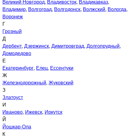
Великий Новгород
,
Владивосток
,
Владикавказ
,
Владимир
,
Волгоград
,
Волгодонск
,
Волжский
,
Вологда
,
Воронеж
Г
Грозный
Д
Дербент
,
Дзержинск
,
Димитровград
,
Долгопрудный
,
Домодедово
Е
Екатеринбург
,
Елец
,
Ессентуки
Ж
Железнодорожный
,
Жуковский
З
Златоуст
И
Иваново
,
Ижевск
,
Иркутск
Й
Йошкар-Ола
К