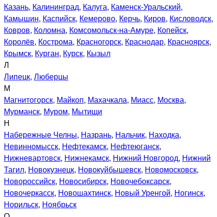
Казань
,
Калининград
,
Калуга
,
Каменск-Уральский
,
Камышин
,
Каспийск
,
Кемерово
,
Керчь
,
Киров
,
Кисловодск
,
Ковров
,
Коломна
,
Комсомольск-на-Амуре
,
Копейск
,
Королёв
,
Кострома
,
Красногорск
,
Краснодар
,
Красноярск
,
Крымск
,
Курган
,
Курск
,
Кызыл
Л
Липецк
,
Люберцы
М
Магнитогорск
,
Майкоп
,
Махачкала
,
Миасс
,
Москва
,
Мурманск
,
Муром
,
Мытищи
Н
Набережные Челны
,
Назрань
,
Нальчик
,
Находка
,
Невинномысск
,
Нефтекамск
,
Нефтеюганск
,
Нижневартовск
,
Нижнекамск
,
Нижний Новгород
,
Нижний
Тагил
,
Новокузнецк
,
Новокуйбышевск
,
Новомосковск
,
Новороссийск
,
Новосибирск
,
Новочебоксарск
,
Новочеркасск
,
Новошахтинск
,
Новый Уренгой
,
Ногинск
,
Норильск
,
Ноябрьск
О