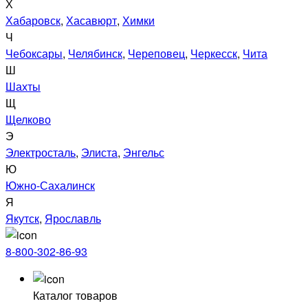
Х
Хабаровск
,
Хасавюрт
,
Химки
Ч
Чебоксары
,
Челябинск
,
Череповец
,
Черкесск
,
Чита
Ш
Шахты
Щ
Щелково
Э
Электросталь
,
Элиста
,
Энгельс
Ю
Южно-Сахалинск
Я
Якутск
,
Ярославль
8-800-302-86-93
Каталог товаров