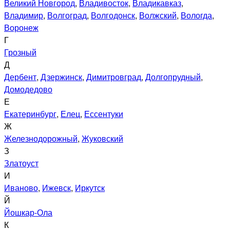
Великий Новгород
,
Владивосток
,
Владикавказ
,
Владимир
,
Волгоград
,
Волгодонск
,
Волжский
,
Вологда
,
Воронеж
Г
Грозный
Д
Дербент
,
Дзержинск
,
Димитровград
,
Долгопрудный
,
Домодедово
Е
Екатеринбург
,
Елец
,
Ессентуки
Ж
Железнодорожный
,
Жуковский
З
Златоуст
И
Иваново
,
Ижевск
,
Иркутск
Й
Йошкар-Ола
К