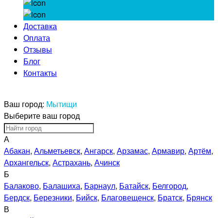
Доставка
Оплата
Отзывы
Блог
Контакты
Ваш город:
Мытищи
Выберите ваш город
А
Абакан
,
Альметьевск
,
Ангарск
,
Арзамас
,
Армавир
,
Артём
,
Архангельск
,
Астрахань
,
Ачинск
Б
Балаково
,
Балашиха
,
Барнаул
,
Батайск
,
Белгород
,
Бердск
,
Березники
,
Бийск
,
Благовещенск
,
Братск
,
Брянск
В