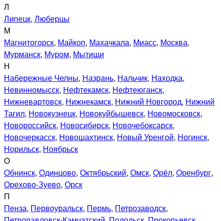
Л
Липецк
,
Люберцы
М
Магнитогорск
,
Майкоп
,
Махачкала
,
Миасс
,
Москва
,
Мурманск
,
Муром
,
Мытищи
Н
Набережные Челны
,
Назрань
,
Нальчик
,
Находка
,
Невинномысск
,
Нефтекамск
,
Нефтеюганск
,
Нижневартовск
,
Нижнекамск
,
Нижний Новгород
,
Нижний
Тагил
,
Новокузнецк
,
Новокуйбышевск
,
Новомосковск
,
Новороссийск
,
Новосибирск
,
Новочебоксарск
,
Новочеркасск
,
Новошахтинск
,
Новый Уренгой
,
Ногинск
,
Норильск
,
Ноябрьск
О
Обнинск
,
Одинцово
,
Октябрьский
,
Омск
,
Орёл
,
Оренбург
,
Орехово-Зуево
,
Орск
П
Пенза
,
Первоуральск
,
Пермь
,
Петрозаводск
,
Петропавловск-Камчатский
,
Подольск
,
Прокопьевск
,