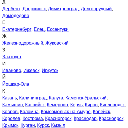
Д
Дербент
,
Дзержинск
,
Димитровград
,
Долгопрудный
,
Домодедово
Е
Екатеринбург
,
Елец
,
Ессентуки
Ж
Железнодорожный
,
Жуковский
З
Златоуст
И
Иваново
,
Ижевск
,
Иркутск
Й
Йошкар-Ола
К
Казань
,
Калининград
,
Калуга
,
Каменск-Уральский
,
Камышин
,
Каспийск
,
Кемерово
,
Керчь
,
Киров
,
Кисловодск
,
Ковров
,
Коломна
,
Комсомольск-на-Амуре
,
Копейск
,
Королёв
,
Кострома
,
Красногорск
,
Краснодар
,
Красноярск
,
Крымск
,
Курган
,
Курск
,
Кызыл