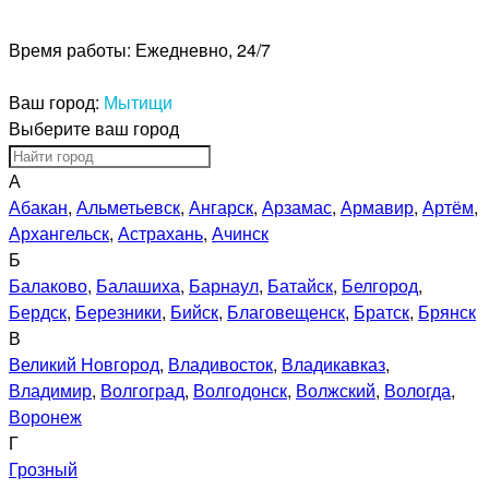
Время работы:
Ежедневно, 24/7
Ваш город:
Мытищи
Выберите ваш город
А
Абакан
,
Альметьевск
,
Ангарск
,
Арзамас
,
Армавир
,
Артём
,
Архангельск
,
Астрахань
,
Ачинск
Б
Балаково
,
Балашиха
,
Барнаул
,
Батайск
,
Белгород
,
Бердск
,
Березники
,
Бийск
,
Благовещенск
,
Братск
,
Брянск
В
Великий Новгород
,
Владивосток
,
Владикавказ
,
Владимир
,
Волгоград
,
Волгодонск
,
Волжский
,
Вологда
,
Воронеж
Г
Грозный