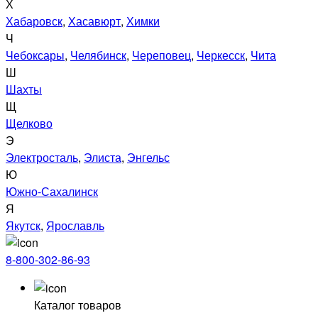
Х
Хабаровск
,
Хасавюрт
,
Химки
Ч
Чебоксары
,
Челябинск
,
Череповец
,
Черкесск
,
Чита
Ш
Шахты
Щ
Щелково
Э
Электросталь
,
Элиста
,
Энгельс
Ю
Южно-Сахалинск
Я
Якутск
,
Ярославль
8-800-302-86-93
Каталог товаров