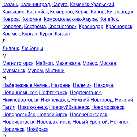
Казань
,
Калининград
,
Калуга
,
Каменск-Уральский
,
Камышин
,
Каспийск
,
Кемерово
,
Керчь
,
Киров
,
Кисловодск
,
Ковров
,
Коломна
,
Комсомольск-на-Амуре
,
Копейск
,
Королёв
,
Кострома
,
Красногорск
,
Краснодар
,
Красноярск
,
Крымск
,
Курган
,
Курск
,
Кызыл
Л
Липецк
,
Люберцы
М
Магнитогорск
,
Майкоп
,
Махачкала
,
Миасс
,
Москва
,
Мурманск
,
Муром
,
Мытищи
Н
Набережные Челны
,
Назрань
,
Нальчик
,
Находка
,
Невинномысск
,
Нефтекамск
,
Нефтеюганск
,
Нижневартовск
,
Нижнекамск
,
Нижний Новгород
,
Нижний
Тагил
,
Новокузнецк
,
Новокуйбышевск
,
Новомосковск
,
Новороссийск
,
Новосибирск
,
Новочебоксарск
,
Новочеркасск
,
Новошахтинск
,
Новый Уренгой
,
Ногинск
,
Норильск
,
Ноябрьск
О