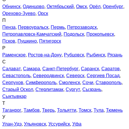
Обнинск
,
Одинцово
,
Октябрьский
,
Омск
,
Орёл
,
Оренбург
,
Орехово-Зуево
,
Орск
П
Пенза
,
Первоуральск
,
Пермь
,
Петрозаводск
,
Петропавловск-Камчатский
,
Подольск
,
Прокопьевск
,
Псков
,
Пушкино
,
Пятигорск
Р
Раменское
,
Ростов-на-Дону
,
Рубцовск
,
Рыбинск
,
Рязань
С
Салават
,
Самара
,
Санкт-Петербург
,
Саранск
,
Саратов
,
Севастополь
,
Северодвинск
,
Северск
,
Сергиев Посад
,
Серпухов
,
Симферополь
,
Смоленск
,
Сочи
,
Ставрополь
,
Старый Оскол
,
Стерлитамак
,
Сургут
,
Сызрань
,
Сыктывкар
Т
Таганрог
,
Тамбов
,
Тверь
,
Тольятти
,
Томск
,
Тула
,
Тюмень
У
Улан-Удэ
,
Ульяновск
,
Уссурийск
,
Уфа