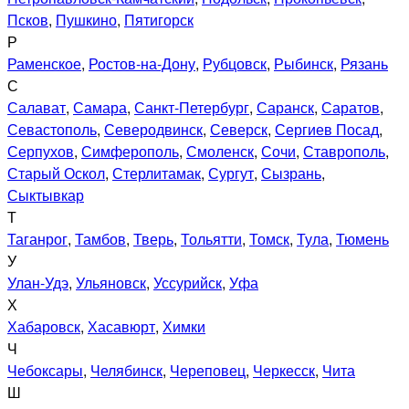
Псков
,
Пушкино
,
Пятигорск
Р
Раменское
,
Ростов-на-Дону
,
Рубцовск
,
Рыбинск
,
Рязань
С
Салават
,
Самара
,
Санкт-Петербург
,
Саранск
,
Саратов
,
Севастополь
,
Северодвинск
,
Северск
,
Сергиев Посад
,
Серпухов
,
Симферополь
,
Смоленск
,
Сочи
,
Ставрополь
,
Старый Оскол
,
Стерлитамак
,
Сургут
,
Сызрань
,
Сыктывкар
Т
Таганрог
,
Тамбов
,
Тверь
,
Тольятти
,
Томск
,
Тула
,
Тюмень
У
Улан-Удэ
,
Ульяновск
,
Уссурийск
,
Уфа
Х
Хабаровск
,
Хасавюрт
,
Химки
Ч
Чебоксары
,
Челябинск
,
Череповец
,
Черкесск
,
Чита
Ш