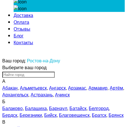
Доставка
Оплата
Отзывы
Блог
Контакты
Ваш город:
Ростов-на-Дону
Выберите ваш город
А
Абакан
,
Альметьевск
,
Ангарск
,
Арзамас
,
Армавир
,
Артём
,
Архангельск
,
Астрахань
,
Ачинск
Б
Балаково
,
Балашиха
,
Барнаул
,
Батайск
,
Белгород
,
Бердск
,
Березники
,
Бийск
,
Благовещенск
,
Братск
,
Брянск
В