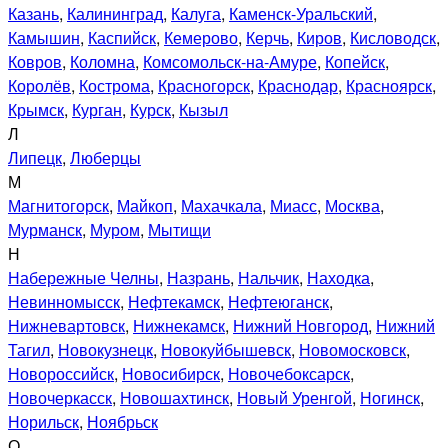
Казань
,
Калининград
,
Калуга
,
Каменск-Уральский
,
Камышин
,
Каспийск
,
Кемерово
,
Керчь
,
Киров
,
Кисловодск
,
Ковров
,
Коломна
,
Комсомольск-на-Амуре
,
Копейск
,
Королёв
,
Кострома
,
Красногорск
,
Краснодар
,
Красноярск
,
Крымск
,
Курган
,
Курск
,
Кызыл
Л
Липецк
,
Люберцы
М
Магнитогорск
,
Майкоп
,
Махачкала
,
Миасс
,
Москва
,
Мурманск
,
Муром
,
Мытищи
Н
Набережные Челны
,
Назрань
,
Нальчик
,
Находка
,
Невинномысск
,
Нефтекамск
,
Нефтеюганск
,
Нижневартовск
,
Нижнекамск
,
Нижний Новгород
,
Нижний
Тагил
,
Новокузнецк
,
Новокуйбышевск
,
Новомосковск
,
Новороссийск
,
Новосибирск
,
Новочебоксарск
,
Новочеркасск
,
Новошахтинск
,
Новый Уренгой
,
Ногинск
,
Норильск
,
Ноябрьск
О