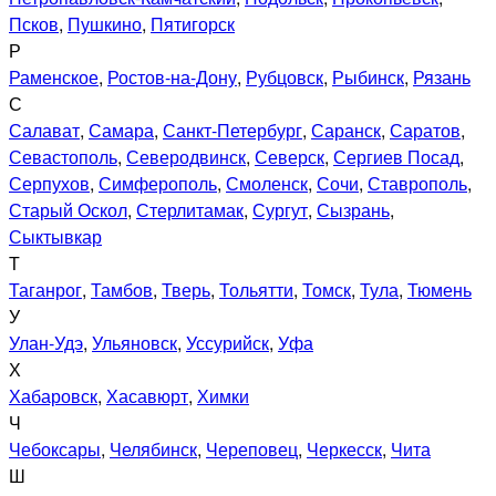
Псков
,
Пушкино
,
Пятигорск
Р
Раменское
,
Ростов-на-Дону
,
Рубцовск
,
Рыбинск
,
Рязань
С
Салават
,
Самара
,
Санкт-Петербург
,
Саранск
,
Саратов
,
Севастополь
,
Северодвинск
,
Северск
,
Сергиев Посад
,
Серпухов
,
Симферополь
,
Смоленск
,
Сочи
,
Ставрополь
,
Старый Оскол
,
Стерлитамак
,
Сургут
,
Сызрань
,
Сыктывкар
Т
Таганрог
,
Тамбов
,
Тверь
,
Тольятти
,
Томск
,
Тула
,
Тюмень
У
Улан-Удэ
,
Ульяновск
,
Уссурийск
,
Уфа
Х
Хабаровск
,
Хасавюрт
,
Химки
Ч
Чебоксары
,
Челябинск
,
Череповец
,
Черкесск
,
Чита
Ш