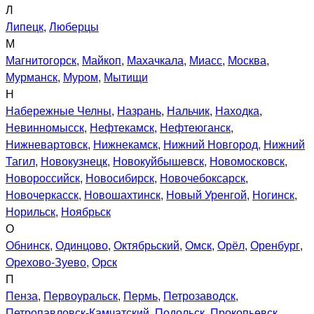
Л
Липецк
,
Люберцы
М
Магнитогорск
,
Майкоп
,
Махачкала
,
Миасс
,
Москва
,
Мурманск
,
Муром
,
Мытищи
Н
Набережные Челны
,
Назрань
,
Нальчик
,
Находка
,
Невинномысск
,
Нефтекамск
,
Нефтеюганск
,
Нижневартовск
,
Нижнекамск
,
Нижний Новгород
,
Нижний
Тагил
,
Новокузнецк
,
Новокуйбышевск
,
Новомосковск
,
Новороссийск
,
Новосибирск
,
Новочебоксарск
,
Новочеркасск
,
Новошахтинск
,
Новый Уренгой
,
Ногинск
,
Норильск
,
Ноябрьск
О
Обнинск
,
Одинцово
,
Октябрьский
,
Омск
,
Орёл
,
Оренбург
,
Орехово-Зуево
,
Орск
П
Пенза
,
Первоуральск
,
Пермь
,
Петрозаводск
,
Петропавловск-Камчатский
,
Подольск
,
Прокопьевск
,