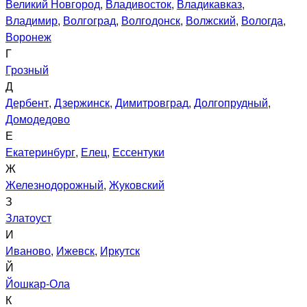
Великий Новгород
,
Владивосток
,
Владикавказ
,
Владимир
,
Волгоград
,
Волгодонск
,
Волжский
,
Вологда
,
Воронеж
Г
Грозный
Д
Дербент
,
Дзержинск
,
Димитровград
,
Долгопрудный
,
Домодедово
Е
Екатеринбург
,
Елец
,
Ессентуки
Ж
Железнодорожный
,
Жуковский
З
Златоуст
И
Иваново
,
Ижевск
,
Иркутск
Й
Йошкар-Ола
К