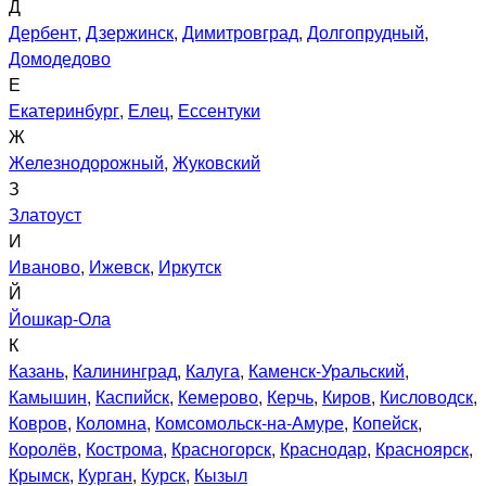
Д
Дербент
,
Дзержинск
,
Димитровград
,
Долгопрудный
,
Домодедово
Е
Екатеринбург
,
Елец
,
Ессентуки
Ж
Железнодорожный
,
Жуковский
З
Златоуст
И
Иваново
,
Ижевск
,
Иркутск
Й
Йошкар-Ола
К
Казань
,
Калининград
,
Калуга
,
Каменск-Уральский
,
Камышин
,
Каспийск
,
Кемерово
,
Керчь
,
Киров
,
Кисловодск
,
Ковров
,
Коломна
,
Комсомольск-на-Амуре
,
Копейск
,
Королёв
,
Кострома
,
Красногорск
,
Краснодар
,
Красноярск
,
Крымск
,
Курган
,
Курск
,
Кызыл