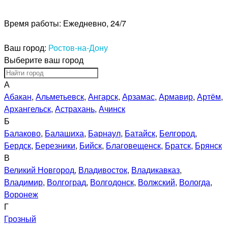
Время работы:
Ежедневно, 24/7
Ваш город:
Ростов-на-Дону
Выберите ваш город
А
Абакан
,
Альметьевск
,
Ангарск
,
Арзамас
,
Армавир
,
Артём
,
Архангельск
,
Астрахань
,
Ачинск
Б
Балаково
,
Балашиха
,
Барнаул
,
Батайск
,
Белгород
,
Бердск
,
Березники
,
Бийск
,
Благовещенск
,
Братск
,
Брянск
В
Великий Новгород
,
Владивосток
,
Владикавказ
,
Владимир
,
Волгоград
,
Волгодонск
,
Волжский
,
Вологда
,
Воронеж
Г
Грозный