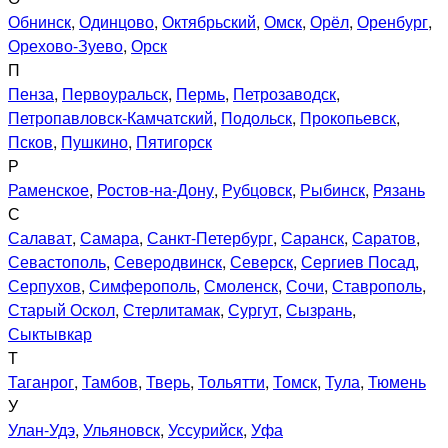
Обнинск
,
Одинцово
,
Октябрьский
,
Омск
,
Орёл
,
Оренбург
,
Орехово-Зуево
,
Орск
П
Пенза
,
Первоуральск
,
Пермь
,
Петрозаводск
,
Петропавловск-Камчатский
,
Подольск
,
Прокопьевск
,
Псков
,
Пушкино
,
Пятигорск
Р
Раменское
,
Ростов-на-Дону
,
Рубцовск
,
Рыбинск
,
Рязань
С
Салават
,
Самара
,
Санкт-Петербург
,
Саранск
,
Саратов
,
Севастополь
,
Северодвинск
,
Северск
,
Сергиев Посад
,
Серпухов
,
Симферополь
,
Смоленск
,
Сочи
,
Ставрополь
,
Старый Оскол
,
Стерлитамак
,
Сургут
,
Сызрань
,
Сыктывкар
Т
Таганрог
,
Тамбов
,
Тверь
,
Тольятти
,
Томск
,
Тула
,
Тюмень
У
Улан-Удэ
,
Ульяновск
,
Уссурийск
,
Уфа