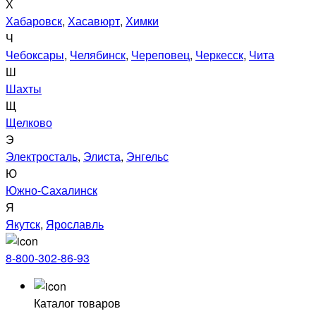
Х
Хабаровск
,
Хасавюрт
,
Химки
Ч
Чебоксары
,
Челябинск
,
Череповец
,
Черкесск
,
Чита
Ш
Шахты
Щ
Щелково
Э
Электросталь
,
Элиста
,
Энгельс
Ю
Южно-Сахалинск
Я
Якутск
,
Ярославль
8-800-302-86-93
Каталог товаров