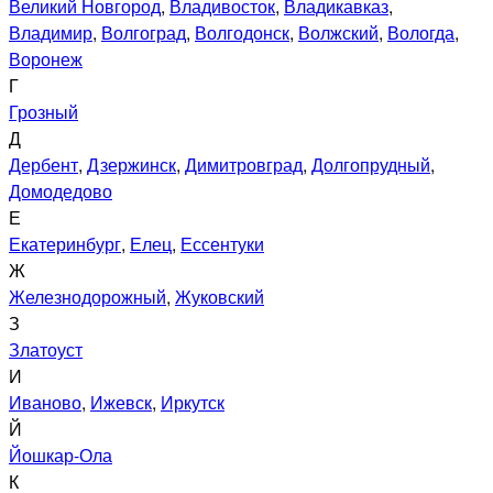
Великий Новгород
,
Владивосток
,
Владикавказ
,
Владимир
,
Волгоград
,
Волгодонск
,
Волжский
,
Вологда
,
Воронеж
Г
Грозный
Д
Дербент
,
Дзержинск
,
Димитровград
,
Долгопрудный
,
Домодедово
Е
Екатеринбург
,
Елец
,
Ессентуки
Ж
Железнодорожный
,
Жуковский
З
Златоуст
И
Иваново
,
Ижевск
,
Иркутск
Й
Йошкар-Ола
К