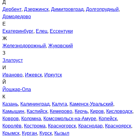
Д
Дербент
,
Дзержинск
,
Димитровград
,
Долгопрудный
,
Домодедово
Е
Екатеринбург
,
Елец
,
Ессентуки
Ж
Железнодорожный
,
Жуковский
З
Златоуст
И
Иваново
,
Ижевск
,
Иркутск
Й
Йошкар-Ола
К
Казань
,
Калининград
,
Калуга
,
Каменск-Уральский
,
Камышин
,
Каспийск
,
Кемерово
,
Керчь
,
Киров
,
Кисловодск
,
Ковров
,
Коломна
,
Комсомольск-на-Амуре
,
Копейск
,
Королёв
,
Кострома
,
Красногорск
,
Краснодар
,
Красноярск
,
Крымск
,
Курган
,
Курск
,
Кызыл