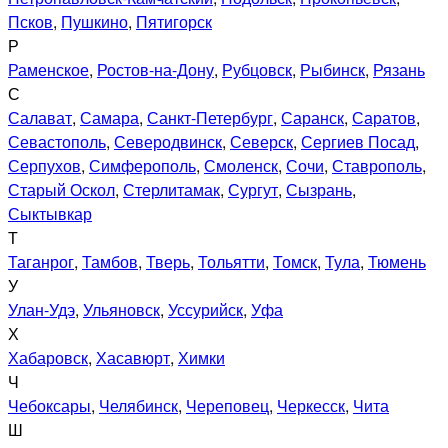
Псков
,
Пушкино
,
Пятигорск
Р
Раменское
,
Ростов-на-Дону
,
Рубцовск
,
Рыбинск
,
Рязань
С
Салават
,
Самара
,
Санкт-Петербург
,
Саранск
,
Саратов
,
Севастополь
,
Северодвинск
,
Северск
,
Сергиев Посад
,
Серпухов
,
Симферополь
,
Смоленск
,
Сочи
,
Ставрополь
,
Старый Оскол
,
Стерлитамак
,
Сургут
,
Сызрань
,
Сыктывкар
Т
Таганрог
,
Тамбов
,
Тверь
,
Тольятти
,
Томск
,
Тула
,
Тюмень
У
Улан-Удэ
,
Ульяновск
,
Уссурийск
,
Уфа
Х
Хабаровск
,
Хасавюрт
,
Химки
Ч
Чебоксары
,
Челябинск
,
Череповец
,
Черкесск
,
Чита
Ш