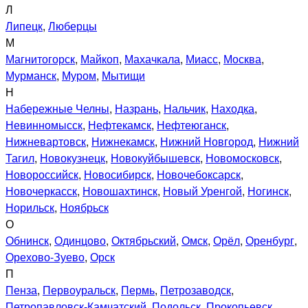
Л
Липецк
,
Люберцы
М
Магнитогорск
,
Майкоп
,
Махачкала
,
Миасс
,
Москва
,
Мурманск
,
Муром
,
Мытищи
Н
Набережные Челны
,
Назрань
,
Нальчик
,
Находка
,
Невинномысск
,
Нефтекамск
,
Нефтеюганск
,
Нижневартовск
,
Нижнекамск
,
Нижний Новгород
,
Нижний
Тагил
,
Новокузнецк
,
Новокуйбышевск
,
Новомосковск
,
Новороссийск
,
Новосибирск
,
Новочебоксарск
,
Новочеркасск
,
Новошахтинск
,
Новый Уренгой
,
Ногинск
,
Норильск
,
Ноябрьск
О
Обнинск
,
Одинцово
,
Октябрьский
,
Омск
,
Орёл
,
Оренбург
,
Орехово-Зуево
,
Орск
П
Пенза
,
Первоуральск
,
Пермь
,
Петрозаводск
,
Петропавловск-Камчатский
,
Подольск
,
Прокопьевск
,