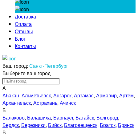
Доставка
Оплата
Отзывы
Блог
Контакты
Ваш город:
Санкт-Петербург
Выберите ваш город
А
Абакан
,
Альметьевск
,
Ангарск
,
Арзамас
,
Армавир
,
Артём
,
Архангельск
,
Астрахань
,
Ачинск
Б
Балаково
,
Балашиха
,
Барнаул
,
Батайск
,
Белгород
,
Бердск
,
Березники
,
Бийск
,
Благовещенск
,
Братск
,
Брянск
В