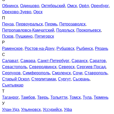
Обнинск
,
Одинцово
,
Октябрьский
,
Омск
,
Орёл
,
Оренбург
,
Орехово-Зуево
,
Орск
П
Пенза
,
Первоуральск
,
Пермь
,
Петрозаводск
,
Петропавловск-Камчатский
,
Подольск
,
Прокопьевск
,
Псков
,
Пушкино
,
Пятигорск
Р
Раменское
,
Ростов-на-Дону
,
Рубцовск
,
Рыбинск
,
Рязань
С
Салават
,
Самара
,
Санкт-Петербург
,
Саранск
,
Саратов
,
Севастополь
,
Северодвинск
,
Северск
,
Сергиев Посад
,
Серпухов
,
Симферополь
,
Смоленск
,
Сочи
,
Ставрополь
,
Старый Оскол
,
Стерлитамак
,
Сургут
,
Сызрань
,
Сыктывкар
Т
Таганрог
,
Тамбов
,
Тверь
,
Тольятти
,
Томск
,
Тула
,
Тюмень
У
Улан-Удэ
,
Ульяновск
,
Уссурийск
,
Уфа