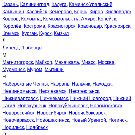
Казань
,
Калининград
,
Калуга
,
Каменск-Уральский
,
Камышин
,
Каспийск
,
Кемерово
,
Керчь
,
Киров
,
Кисловодск
,
Ковров
,
Коломна
,
Комсомольск-на-Амуре
,
Копейск
,
Королёв
,
Кострома
,
Красногорск
,
Краснодар
,
Красноярск
,
Крымск
,
Курган
,
Курск
,
Кызыл
Л
Липецк
,
Люберцы
М
Магнитогорск
,
Майкоп
,
Махачкала
,
Миасс
,
Москва
,
Мурманск
,
Муром
,
Мытищи
Н
Набережные Челны
,
Назрань
,
Нальчик
,
Находка
,
Невинномысск
,
Нефтекамск
,
Нефтеюганск
,
Нижневартовск
,
Нижнекамск
,
Нижний Новгород
,
Нижний
Тагил
,
Новокузнецк
,
Новокуйбышевск
,
Новомосковск
,
Новороссийск
,
Новосибирск
,
Новочебоксарск
,
Новочеркасск
,
Новошахтинск
,
Новый Уренгой
,
Ногинск
,
Норильск
,
Ноябрьск
О