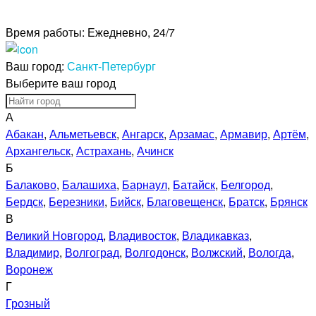
Время работы:
Ежедневно, 24/7
Ваш город:
Санкт-Петербург
Выберите ваш город
А
Абакан
,
Альметьевск
,
Ангарск
,
Арзамас
,
Армавир
,
Артём
,
Архангельск
,
Астрахань
,
Ачинск
Б
Балаково
,
Балашиха
,
Барнаул
,
Батайск
,
Белгород
,
Бердск
,
Березники
,
Бийск
,
Благовещенск
,
Братск
,
Брянск
В
Великий Новгород
,
Владивосток
,
Владикавказ
,
Владимир
,
Волгоград
,
Волгодонск
,
Волжский
,
Вологда
,
Воронеж
Г
Грозный