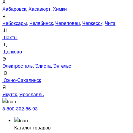
Х
Хабаровск
,
Хасавюрт
,
Химки
Ч
Чебоксары
,
Челябинск
,
Череповец
,
Черкесск
,
Чита
Ш
Шахты
Щ
Щелково
Э
Электросталь
,
Элиста
,
Энгельс
Ю
Южно-Сахалинск
Я
Якутск
,
Ярославль
8-800-302-86-93
Каталог товаров