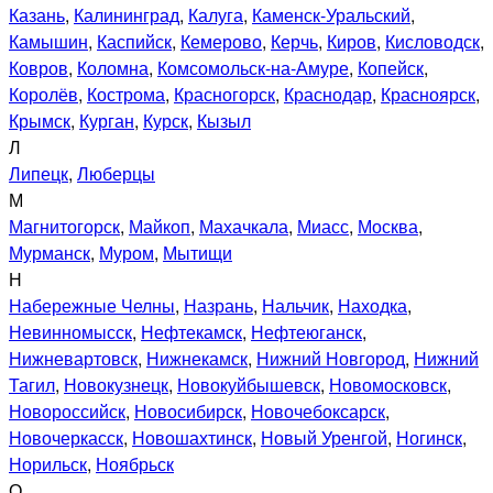
Казань
,
Калининград
,
Калуга
,
Каменск-Уральский
,
Камышин
,
Каспийск
,
Кемерово
,
Керчь
,
Киров
,
Кисловодск
,
Ковров
,
Коломна
,
Комсомольск-на-Амуре
,
Копейск
,
Королёв
,
Кострома
,
Красногорск
,
Краснодар
,
Красноярск
,
Крымск
,
Курган
,
Курск
,
Кызыл
Л
Липецк
,
Люберцы
М
Магнитогорск
,
Майкоп
,
Махачкала
,
Миасс
,
Москва
,
Мурманск
,
Муром
,
Мытищи
Н
Набережные Челны
,
Назрань
,
Нальчик
,
Находка
,
Невинномысск
,
Нефтекамск
,
Нефтеюганск
,
Нижневартовск
,
Нижнекамск
,
Нижний Новгород
,
Нижний
Тагил
,
Новокузнецк
,
Новокуйбышевск
,
Новомосковск
,
Новороссийск
,
Новосибирск
,
Новочебоксарск
,
Новочеркасск
,
Новошахтинск
,
Новый Уренгой
,
Ногинск
,
Норильск
,
Ноябрьск
О