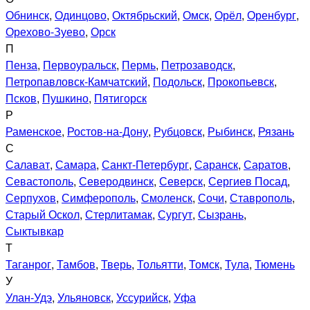
Обнинск
,
Одинцово
,
Октябрьский
,
Омск
,
Орёл
,
Оренбург
,
Орехово-Зуево
,
Орск
П
Пенза
,
Первоуральск
,
Пермь
,
Петрозаводск
,
Петропавловск-Камчатский
,
Подольск
,
Прокопьевск
,
Псков
,
Пушкино
,
Пятигорск
Р
Раменское
,
Ростов-на-Дону
,
Рубцовск
,
Рыбинск
,
Рязань
С
Салават
,
Самара
,
Санкт-Петербург
,
Саранск
,
Саратов
,
Севастополь
,
Северодвинск
,
Северск
,
Сергиев Посад
,
Серпухов
,
Симферополь
,
Смоленск
,
Сочи
,
Ставрополь
,
Старый Оскол
,
Стерлитамак
,
Сургут
,
Сызрань
,
Сыктывкар
Т
Таганрог
,
Тамбов
,
Тверь
,
Тольятти
,
Томск
,
Тула
,
Тюмень
У
Улан-Удэ
,
Ульяновск
,
Уссурийск
,
Уфа