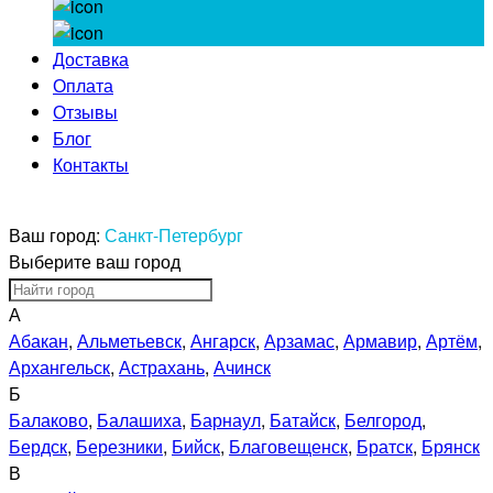
Доставка
Оплата
Отзывы
Блог
Контакты
Ваш город:
Санкт-Петербург
Выберите ваш город
А
Абакан
,
Альметьевск
,
Ангарск
,
Арзамас
,
Армавир
,
Артём
,
Архангельск
,
Астрахань
,
Ачинск
Б
Балаково
,
Балашиха
,
Барнаул
,
Батайск
,
Белгород
,
Бердск
,
Березники
,
Бийск
,
Благовещенск
,
Братск
,
Брянск
В