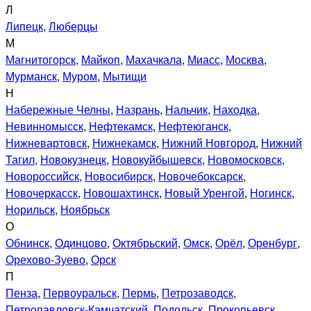
Л
Липецк
,
Люберцы
М
Магнитогорск
,
Майкоп
,
Махачкала
,
Миасс
,
Москва
,
Мурманск
,
Муром
,
Мытищи
Н
Набережные Челны
,
Назрань
,
Нальчик
,
Находка
,
Невинномысск
,
Нефтекамск
,
Нефтеюганск
,
Нижневартовск
,
Нижнекамск
,
Нижний Новгород
,
Нижний
Тагил
,
Новокузнецк
,
Новокуйбышевск
,
Новомосковск
,
Новороссийск
,
Новосибирск
,
Новочебоксарск
,
Новочеркасск
,
Новошахтинск
,
Новый Уренгой
,
Ногинск
,
Норильск
,
Ноябрьск
О
Обнинск
,
Одинцово
,
Октябрьский
,
Омск
,
Орёл
,
Оренбург
,
Орехово-Зуево
,
Орск
П
Пенза
,
Первоуральск
,
Пермь
,
Петрозаводск
,
Петропавловск-Камчатский
,
Подольск
,
Прокопьевск
,