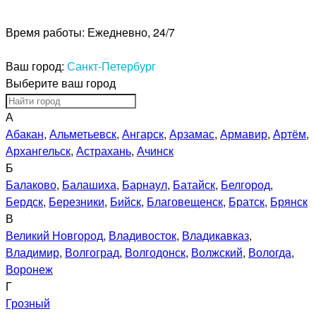
Время работы:
Ежедневно, 24/7
Ваш город:
Санкт-Петербург
Выберите ваш город
А
Абакан
,
Альметьевск
,
Ангарск
,
Арзамас
,
Армавир
,
Артём
,
Архангельск
,
Астрахань
,
Ачинск
Б
Балаково
,
Балашиха
,
Барнаул
,
Батайск
,
Белгород
,
Бердск
,
Березники
,
Бийск
,
Благовещенск
,
Братск
,
Брянск
В
Великий Новгород
,
Владивосток
,
Владикавказ
,
Владимир
,
Волгоград
,
Волгодонск
,
Волжский
,
Вологда
,
Воронеж
Г
Грозный