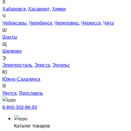
Х
Хабаровск
,
Хасавюрт
,
Химки
Ч
Чебоксары
,
Челябинск
,
Череповец
,
Черкесск
,
Чита
Ш
Шахты
Щ
Щелково
Э
Электросталь
,
Элиста
,
Энгельс
Ю
Южно-Сахалинск
Я
Якутск
,
Ярославль
8-800-302-86-93
Каталог товаров