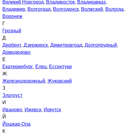
Великий Новгород
,
Владивосток
,
Владикавказ
,
Владимир
,
Волгоград
,
Волгодонск
,
Волжский
,
Вологда
,
Воронеж
Г
Грозный
Д
Дербент
,
Дзержинск
,
Димитровград
,
Долгопрудный
,
Домодедово
Е
Екатеринбург
,
Елец
,
Ессентуки
Ж
Железнодорожный
,
Жуковский
З
Златоуст
И
Иваново
,
Ижевск
,
Иркутск
Й
Йошкар-Ола
К