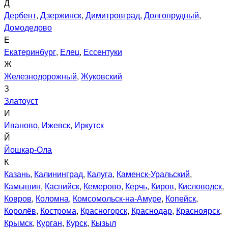
Д
Дербент
,
Дзержинск
,
Димитровград
,
Долгопрудный
,
Домодедово
Е
Екатеринбург
,
Елец
,
Ессентуки
Ж
Железнодорожный
,
Жуковский
З
Златоуст
И
Иваново
,
Ижевск
,
Иркутск
Й
Йошкар-Ола
К
Казань
,
Калининград
,
Калуга
,
Каменск-Уральский
,
Камышин
,
Каспийск
,
Кемерово
,
Керчь
,
Киров
,
Кисловодск
,
Ковров
,
Коломна
,
Комсомольск-на-Амуре
,
Копейск
,
Королёв
,
Кострома
,
Красногорск
,
Краснодар
,
Красноярск
,
Крымск
,
Курган
,
Курск
,
Кызыл