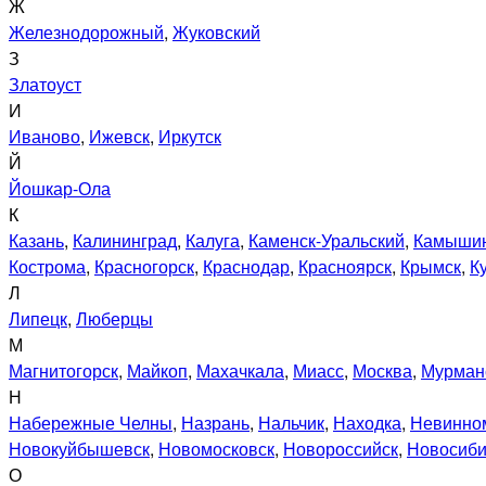
Ж
Железнодорожный
,
Жуковский
З
Златоуст
И
Иваново
,
Ижевск
,
Иркутск
Й
Йошкар-Ола
К
Казань
,
Калининград
,
Калуга
,
Каменск-Уральский
,
Камыши
Кострома
,
Красногорск
,
Краснодар
,
Красноярск
,
Крымск
,
К
Л
Липецк
,
Люберцы
М
Магнитогорск
,
Майкоп
,
Махачкала
,
Миасс
,
Москва
,
Мурман
Н
Набережные Челны
,
Назрань
,
Нальчик
,
Находка
,
Невинно
Новокуйбышевск
,
Новомосковск
,
Новороссийск
,
Новосиби
О