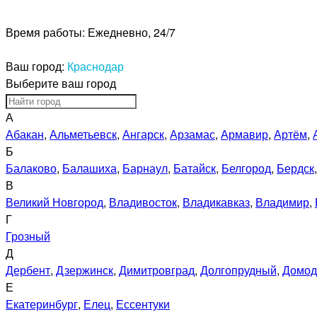
Время работы:
Ежедневно, 24/7
Ваш город:
Краснодар
Выберите ваш город
А
Абакан
,
Альметьевск
,
Ангарск
,
Арзамас
,
Армавир
,
Артём
,
Б
Балаково
,
Балашиха
,
Барнаул
,
Батайск
,
Белгород
,
Бердск
В
Великий Новгород
,
Владивосток
,
Владикавказ
,
Владимир
,
Г
Грозный
Д
Дербент
,
Дзержинск
,
Димитровград
,
Долгопрудный
,
Домод
Е
Екатеринбург
,
Елец
,
Ессентуки