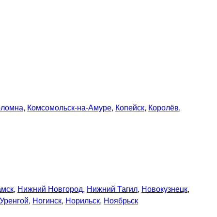
оломна
,
Комсомольск-на-Амуре
,
Копейск
,
Королёв
,
амск
,
Нижний Новгород
,
Нижний Тагил
,
Новокузнецк
,
Уренгой
,
Ногинск
,
Норильск
,
Ноябрьск