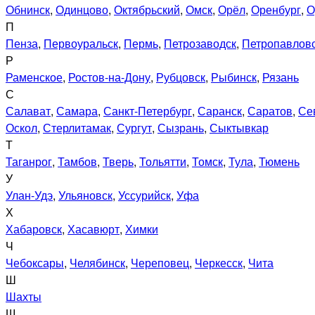
Обнинск
,
Одинцово
,
Октябрьский
,
Омск
,
Орёл
,
Оренбург
,
О
П
Пенза
,
Первоуральск
,
Пермь
,
Петрозаводск
,
Петропавловс
Р
Раменское
,
Ростов-на-Дону
,
Рубцовск
,
Рыбинск
,
Рязань
С
Салават
,
Самара
,
Санкт-Петербург
,
Саранск
,
Саратов
,
Се
Оскол
,
Стерлитамак
,
Сургут
,
Сызрань
,
Сыктывкар
Т
Таганрог
,
Тамбов
,
Тверь
,
Тольятти
,
Томск
,
Тула
,
Тюмень
У
Улан-Удэ
,
Ульяновск
,
Уссурийск
,
Уфа
Х
Хабаровск
,
Хасавюрт
,
Химки
Ч
Чебоксары
,
Челябинск
,
Череповец
,
Черкесск
,
Чита
Ш
Шахты
Щ