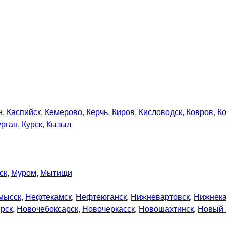
н
,
Каспийск
,
Кемерово
,
Керчь
,
Киров
,
Кисловодск
,
Ковров
,
К
урган
,
Курск
,
Кызыл
ск
,
Муром
,
Мытищи
мысск
,
Нефтекамск
,
Нефтеюганск
,
Нижневартовск
,
Нижнек
рск
,
Новочебоксарск
,
Новочеркасск
,
Новошахтинск
,
Новый 