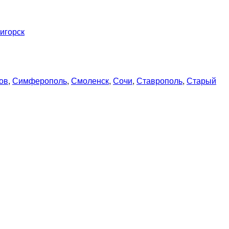
игорск
ов
,
Симферополь
,
Смоленск
,
Сочи
,
Ставрополь
,
Старый