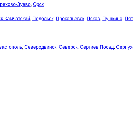
рехово-Зуево
,
Орск
к-Камчатский
,
Подольск
,
Прокопьевск
,
Псков
,
Пушкино
,
Пят
вастополь
,
Северодвинск
,
Северск
,
Сергиев Посад
,
Серпух