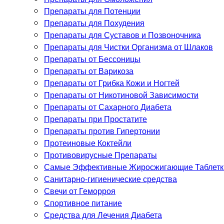
Препараты для Потенции
Препараты для Похудения
Препараты для Суставов и Позвоночника
Препараты для Чистки Организма от Шлаков
Препараты от Бессоницы
Препараты от Варикоза
Препараты от Грибка Кожи и Ногтей
Препараты от Никотиновой Зависимости
Препараты от Сахарного Диабета
Препараты при Простатите
Препараты против Гипертонии
Протеиновые Коктейли
Противовирусные Препараты
Самые Эффективные Жиросжигающие Таблетки
Санитарно-гигиенические средства
Свечи от Геморроя
Спортивное питание
Средства для Лечения Диабета