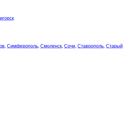
игорск
ов
,
Симферополь
,
Смоленск
,
Сочи
,
Ставрополь
,
Старый