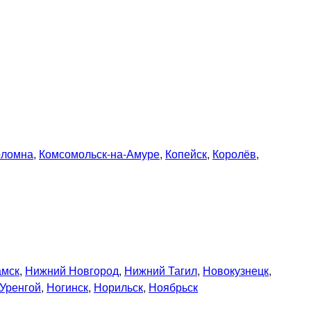
оломна
,
Комсомольск-на-Амуре
,
Копейск
,
Королёв
,
амск
,
Нижний Новгород
,
Нижний Тагил
,
Новокузнецк
,
Уренгой
,
Ногинск
,
Норильск
,
Ноябрьск