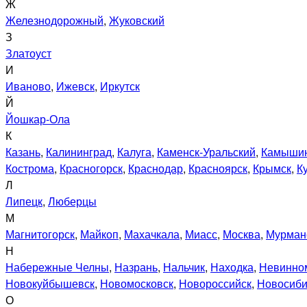
Ж
Железнодорожный
,
Жуковский
З
Златоуст
И
Иваново
,
Ижевск
,
Иркутск
Й
Йошкар-Ола
К
Казань
,
Калининград
,
Калуга
,
Каменск-Уральский
,
Камыши
Кострома
,
Красногорск
,
Краснодар
,
Красноярск
,
Крымск
,
К
Л
Липецк
,
Люберцы
М
Магнитогорск
,
Майкоп
,
Махачкала
,
Миасс
,
Москва
,
Мурман
Н
Набережные Челны
,
Назрань
,
Нальчик
,
Находка
,
Невинно
Новокуйбышевск
,
Новомосковск
,
Новороссийск
,
Новосиби
О