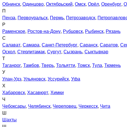
Обнинск
,
Одинцово
,
Октябрьский
,
Омск
,
Орёл
,
Оренбург
,
О
П
Пенза
,
Первоуральск
,
Пермь
,
Петрозаводск
,
Петропавловс
Р
Раменское
,
Ростов-на-Дону
,
Рубцовск
,
Рыбинск
,
Рязань
С
Салават
,
Самара
,
Санкт-Петербург
,
Саранск
,
Саратов
,
Се
Оскол
,
Стерлитамак
,
Сургут
,
Сызрань
,
Сыктывкар
Т
Таганрог
,
Тамбов
,
Тверь
,
Тольятти
,
Томск
,
Тула
,
Тюмень
У
Улан-Удэ
,
Ульяновск
,
Уссурийск
,
Уфа
Х
Хабаровск
,
Хасавюрт
,
Химки
Ч
Чебоксары
,
Челябинск
,
Череповец
,
Черкесск
,
Чита
Ш
Шахты
Щ