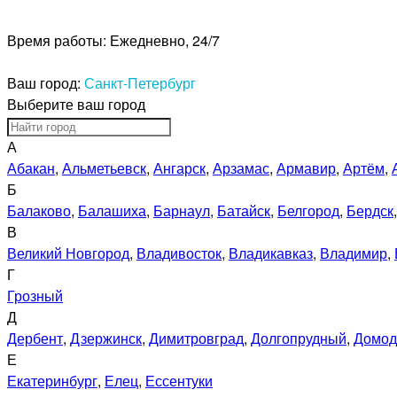
Время работы:
Ежедневно, 24/7
Ваш город:
Санкт-Петербург
Выберите ваш город
А
Абакан
,
Альметьевск
,
Ангарск
,
Арзамас
,
Армавир
,
Артём
,
Б
Балаково
,
Балашиха
,
Барнаул
,
Батайск
,
Белгород
,
Бердск
В
Великий Новгород
,
Владивосток
,
Владикавказ
,
Владимир
,
Г
Грозный
Д
Дербент
,
Дзержинск
,
Димитровград
,
Долгопрудный
,
Домод
Е
Екатеринбург
,
Елец
,
Ессентуки