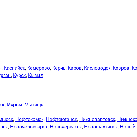
н
,
Каспийск
,
Кемерово
,
Керчь
,
Киров
,
Кисловодск
,
Ковров
,
К
урган
,
Курск
,
Кызыл
ск
,
Муром
,
Мытищи
мысск
,
Нефтекамск
,
Нефтеюганск
,
Нижневартовск
,
Нижнек
рск
,
Новочебоксарск
,
Новочеркасск
,
Новошахтинск
,
Новый 