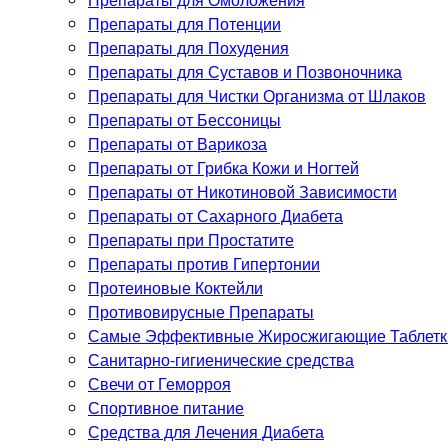
Препараты для Потенции
Препараты для Похудения
Препараты для Суставов и Позвоночника
Препараты для Чистки Организма от Шлаков
Препараты от Бессоницы
Препараты от Варикоза
Препараты от Грибка Кожи и Ногтей
Препараты от Никотиновой Зависимости
Препараты от Сахарного Диабета
Препараты при Простатите
Препараты против Гипертонии
Протеиновые Коктейли
Противовирусные Препараты
Самые Эффективные Жиросжигающие Таблетки
Санитарно-гигиенические средства
Свечи от Геморроя
Спортивное питание
Средства для Лечения Диабета