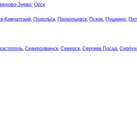
рехово-Зуево
,
Орск
к-Камчатский
,
Подольск
,
Прокопьевск
,
Псков
,
Пушкино
,
Пят
вастополь
,
Северодвинск
,
Северск
,
Сергиев Посад
,
Серпух