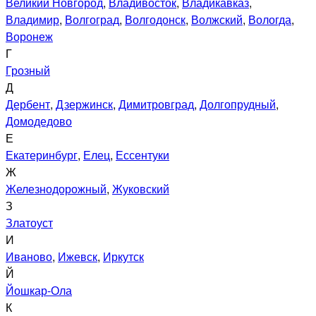
Великий Новгород
,
Владивосток
,
Владикавказ
,
Владимир
,
Волгоград
,
Волгодонск
,
Волжский
,
Вологда
,
Воронеж
Г
Грозный
Д
Дербент
,
Дзержинск
,
Димитровград
,
Долгопрудный
,
Домодедово
Е
Екатеринбург
,
Елец
,
Ессентуки
Ж
Железнодорожный
,
Жуковский
З
Златоуст
И
Иваново
,
Ижевск
,
Иркутск
Й
Йошкар-Ола
К