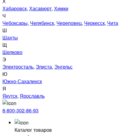
Х
Хабаровск
,
Хасавюрт
,
Химки
Ч
Чебоксары
,
Челябинск
,
Череповец
,
Черкесск
,
Чита
Ш
Шахты
Щ
Щелково
Э
Электросталь
,
Элиста
,
Энгельс
Ю
Южно-Сахалинск
Я
Якутск
,
Ярославль
8-800-302-86-93
Каталог товаров