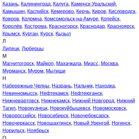
Казань
,
Калининград
,
Калуга
,
Каменск-Уральский
,
Камышин
,
Каспийск
,
Кемерово
,
Керчь
,
Киров
,
Кисловодск
,
Ковров
,
Коломна
,
Комсомольск-на-Амуре
,
Копейск
,
Королёв
,
Кострома
,
Красногорск
,
Краснодар
,
Красноярск
,
Крымск
,
Курган
,
Курск
,
Кызыл
Л
Липецк
,
Люберцы
М
Магнитогорск
,
Майкоп
,
Махачкала
,
Миасс
,
Москва
,
Мурманск
,
Муром
,
Мытищи
Н
Набережные Челны
,
Назрань
,
Нальчик
,
Находка
,
Невинномысск
,
Нефтекамск
,
Нефтеюганск
,
Нижневартовск
,
Нижнекамск
,
Нижний Новгород
,
Нижний
Тагил
,
Новокузнецк
,
Новокуйбышевск
,
Новомосковск
,
Новороссийск
,
Новосибирск
,
Новочебоксарск
,
Новочеркасск
,
Новошахтинск
,
Новый Уренгой
,
Ногинск
,
Норильск
,
Ноябрьск
О