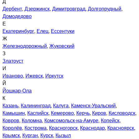
Д
Дербент
,
Дзержинск
,
Димитровград
,
Долгопрудный
,
Домодедово
Е
Екатеринбург
,
Елец
,
Ессентуки
Ж
Железнодорожный
,
Жуковский
З
Златоуст
И
Иваново
,
Ижевск
,
Иркутск
Й
Йошкар-Ола
К
Казань
,
Калининград
,
Калуга
,
Каменск-Уральский
,
Камышин
,
Каспийск
,
Кемерово
,
Керчь
,
Киров
,
Кисловодск
,
Ковров
,
Коломна
,
Комсомольск-на-Амуре
,
Копейск
,
Королёв
,
Кострома
,
Красногорск
,
Краснодар
,
Красноярск
,
Крымск
,
Курган
,
Курск
,
Кызыл