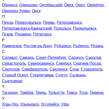
Обнинск
,
Одинцово
,
Октябрьский
,
Омск
,
Орёл
,
Оренбург
,
Орехово-Зуево
,
Орск
П
Пенза
,
Первоуральск
,
Пермь
,
Петрозаводск
,
Петропавловск-Камчатский
,
Подольск
,
Прокопьевск
,
Псков
,
Пушкино
,
Пятигорск
Р
Раменское
,
Ростов-на-Дону
,
Рубцовск
,
Рыбинск
,
Рязань
С
Салават
,
Самара
,
Санкт-Петербург
,
Саранск
,
Саратов
,
Севастополь
,
Северодвинск
,
Северск
,
Сергиев Посад
,
Серпухов
,
Симферополь
,
Смоленск
,
Сочи
,
Ставрополь
,
Старый Оскол
,
Стерлитамак
,
Сургут
,
Сызрань
,
Сыктывкар
Т
Таганрог
,
Тамбов
,
Тверь
,
Тольятти
,
Томск
,
Тула
,
Тюмень
У
Улан-Удэ
,
Ульяновск
,
Уссурийск
,
Уфа