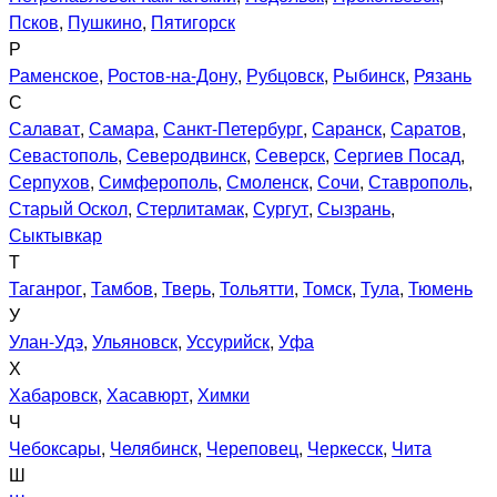
Псков
,
Пушкино
,
Пятигорск
Р
Раменское
,
Ростов-на-Дону
,
Рубцовск
,
Рыбинск
,
Рязань
С
Салават
,
Самара
,
Санкт-Петербург
,
Саранск
,
Саратов
,
Севастополь
,
Северодвинск
,
Северск
,
Сергиев Посад
,
Серпухов
,
Симферополь
,
Смоленск
,
Сочи
,
Ставрополь
,
Старый Оскол
,
Стерлитамак
,
Сургут
,
Сызрань
,
Сыктывкар
Т
Таганрог
,
Тамбов
,
Тверь
,
Тольятти
,
Томск
,
Тула
,
Тюмень
У
Улан-Удэ
,
Ульяновск
,
Уссурийск
,
Уфа
Х
Хабаровск
,
Хасавюрт
,
Химки
Ч
Чебоксары
,
Челябинск
,
Череповец
,
Черкесск
,
Чита
Ш