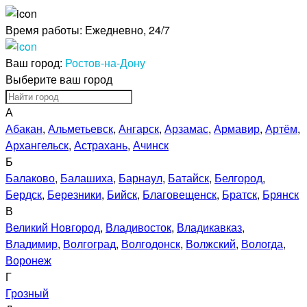
Время работы:
Ежедневно, 24/7
Ваш город:
Ростов-на-Дону
Выберите ваш город
А
Абакан
,
Альметьевск
,
Ангарск
,
Арзамас
,
Армавир
,
Артём
,
Архангельск
,
Астрахань
,
Ачинск
Б
Балаково
,
Балашиха
,
Барнаул
,
Батайск
,
Белгород
,
Бердск
,
Березники
,
Бийск
,
Благовещенск
,
Братск
,
Брянск
В
Великий Новгород
,
Владивосток
,
Владикавказ
,
Владимир
,
Волгоград
,
Волгодонск
,
Волжский
,
Вологда
,
Воронеж
Г
Грозный