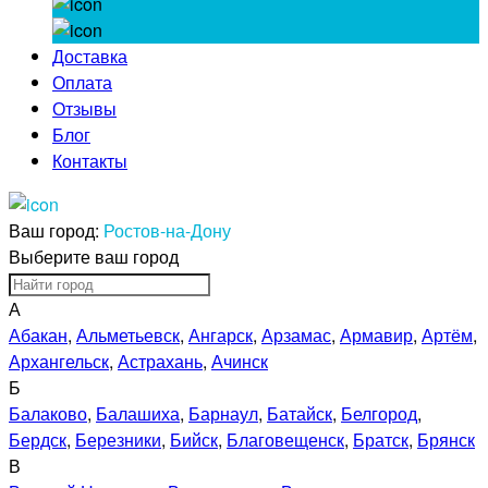
Доставка
Оплата
Отзывы
Блог
Контакты
Ваш город:
Ростов-на-Дону
Выберите ваш город
А
Абакан
,
Альметьевск
,
Ангарск
,
Арзамас
,
Армавир
,
Артём
,
Архангельск
,
Астрахань
,
Ачинск
Б
Балаково
,
Балашиха
,
Барнаул
,
Батайск
,
Белгород
,
Бердск
,
Березники
,
Бийск
,
Благовещенск
,
Братск
,
Брянск
В