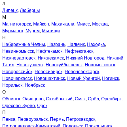
Л
Липецк
,
Люберцы
М
Магнитогорск
,
Майкоп
,
Махачкала
,
Миасс
,
Москва
,
Мурманск
,
Муром
,
Мытищи
Н
Набережные Челны
,
Назрань
,
Нальчик
,
Находка
,
Невинномысск
,
Нефтекамск
,
Нефтеюганск
,
Нижневартовск
,
Нижнекамск
,
Нижний Новгород
,
Нижний
Тагил
,
Новокузнецк
,
Новокуйбышевск
,
Новомосковск
,
Новороссийск
,
Новосибирск
,
Новочебоксарск
,
Новочеркасск
,
Новошахтинск
,
Новый Уренгой
,
Ногинск
,
Норильск
,
Ноябрьск
О
Обнинск
,
Одинцово
,
Октябрьский
,
Омск
,
Орёл
,
Оренбург
,
Орехово-Зуево
,
Орск
П
Пенза
,
Первоуральск
,
Пермь
,
Петрозаводск
,
Петропавловск-Камчатский
,
Подольск
,
Прокопьевск
,