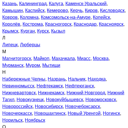
Казань
,
Калининград
,
Калуга
,
Каменск-Уральский
,
Камышин
,
Каспийск
,
Кемерово
,
Керчь
,
Киров
,
Кисловодск
,
Ковров
,
Коломна
,
Комсомольск-на-Амуре
,
Копейск
,
Королёв
,
Кострома
,
Красногорск
,
Краснодар
,
Красноярск
,
Крымск
,
Курган
,
Курск
,
Кызыл
Л
Липецк
,
Люберцы
М
Магнитогорск
,
Майкоп
,
Махачкала
,
Миасс
,
Москва
,
Мурманск
,
Муром
,
Мытищи
Н
Набережные Челны
,
Назрань
,
Нальчик
,
Находка
,
Невинномысск
,
Нефтекамск
,
Нефтеюганск
,
Нижневартовск
,
Нижнекамск
,
Нижний Новгород
,
Нижний
Тагил
,
Новокузнецк
,
Новокуйбышевск
,
Новомосковск
,
Новороссийск
,
Новосибирск
,
Новочебоксарск
,
Новочеркасск
,
Новошахтинск
,
Новый Уренгой
,
Ногинск
,
Норильск
,
Ноябрьск
О