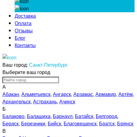
Доставка
Оплата
Отзывы
Блог
Контакты
Ваш город:
Санкт-Петербург
Выберите ваш город
А
Абакан
,
Альметьевск
,
Ангарск
,
Арзамас
,
Армавир
,
Артём
,
Архангельск
,
Астрахань
,
Ачинск
Б
Балаково
,
Балашиха
,
Барнаул
,
Батайск
,
Белгород
,
Бердск
,
Березники
,
Бийск
,
Благовещенск
,
Братск
,
Брянск
В