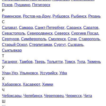
Псков
,
Пушкино
,
Пятигорск
Р
Раменское
,
Ростов-на-Дону
,
Рубцовск
,
Рыбинск
,
Рязань
С
Салават
,
Самара
,
Санкт-Петербург
,
Саранск
,
Саратов
,
Севастополь
,
Северодвинск
,
Северск
,
Сергиев Посад
,
Серпухов
,
Симферополь
,
Смоленск
,
Сочи
,
Ставрополь
,
Старый Оскол
,
Стерлитамак
,
Сургут
,
Сызрань
,
Сыктывкар
Т
Таганрог
,
Тамбов
,
Тверь
,
Тольятти
,
Томск
,
Тула
,
Тюмень
У
Улан-Удэ
,
Ульяновск
,
Уссурийск
,
Уфа
Х
Хабаровск
,
Хасавюрт
,
Химки
Ч
Чебоксары
,
Челябинск
,
Череповец
,
Черкесск
,
Чита
Ш