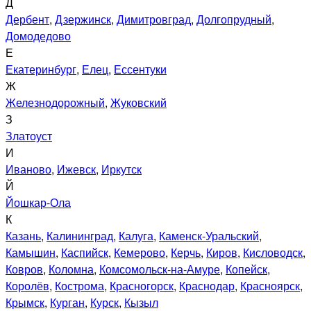
Д
Дербент
,
Дзержинск
,
Димитровград
,
Долгопрудный
,
Домодедово
Е
Екатеринбург
,
Елец
,
Ессентуки
Ж
Железнодорожный
,
Жуковский
З
Златоуст
И
Иваново
,
Ижевск
,
Иркутск
Й
Йошкар-Ола
К
Казань
,
Калининград
,
Калуга
,
Каменск-Уральский
,
Камышин
,
Каспийск
,
Кемерово
,
Керчь
,
Киров
,
Кисловодск
,
Ковров
,
Коломна
,
Комсомольск-на-Амуре
,
Копейск
,
Королёв
,
Кострома
,
Красногорск
,
Краснодар
,
Красноярск
,
Крымск
,
Курган
,
Курск
,
Кызыл