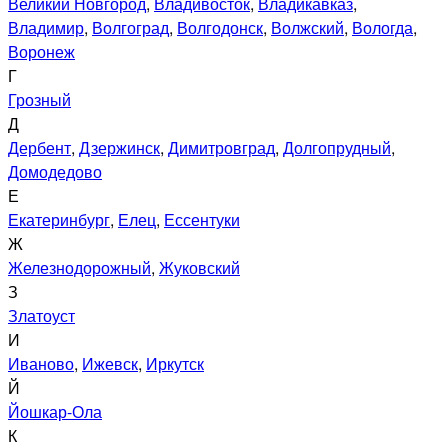
Великий Новгород
,
Владивосток
,
Владикавказ
,
Владимир
,
Волгоград
,
Волгодонск
,
Волжский
,
Вологда
,
Воронеж
Г
Грозный
Д
Дербент
,
Дзержинск
,
Димитровград
,
Долгопрудный
,
Домодедово
Е
Екатеринбург
,
Елец
,
Ессентуки
Ж
Железнодорожный
,
Жуковский
З
Златоуст
И
Иваново
,
Ижевск
,
Иркутск
Й
Йошкар-Ола
К