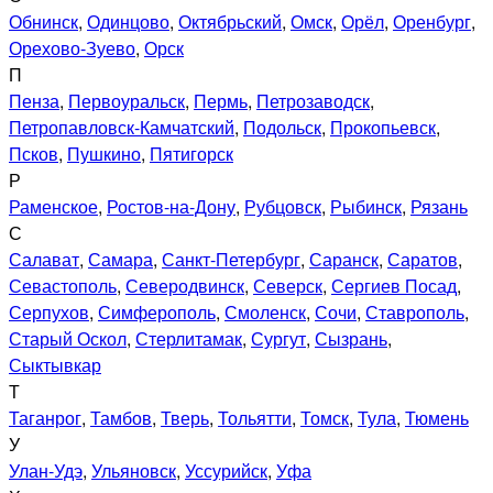
Обнинск
,
Одинцово
,
Октябрьский
,
Омск
,
Орёл
,
Оренбург
,
Орехово-Зуево
,
Орск
П
Пенза
,
Первоуральск
,
Пермь
,
Петрозаводск
,
Петропавловск-Камчатский
,
Подольск
,
Прокопьевск
,
Псков
,
Пушкино
,
Пятигорск
Р
Раменское
,
Ростов-на-Дону
,
Рубцовск
,
Рыбинск
,
Рязань
С
Салават
,
Самара
,
Санкт-Петербург
,
Саранск
,
Саратов
,
Севастополь
,
Северодвинск
,
Северск
,
Сергиев Посад
,
Серпухов
,
Симферополь
,
Смоленск
,
Сочи
,
Ставрополь
,
Старый Оскол
,
Стерлитамак
,
Сургут
,
Сызрань
,
Сыктывкар
Т
Таганрог
,
Тамбов
,
Тверь
,
Тольятти
,
Томск
,
Тула
,
Тюмень
У
Улан-Удэ
,
Ульяновск
,
Уссурийск
,
Уфа