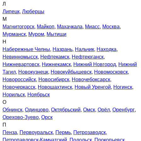
Л
Липецк
,
Люберцы
М
Магнитогорск
,
Майкоп
,
Махачкала
,
Миасс
,
Москва
,
Мурманск
,
Муром
,
Мытищи
Н
Набережные Челны
,
Назрань
,
Нальчик
,
Находка
,
Невинномысск
,
Нефтекамск
,
Нефтеюганск
,
Нижневартовск
,
Нижнекамск
,
Нижний Новгород
,
Нижний
Тагил
,
Новокузнецк
,
Новокуйбышевск
,
Новомосковск
,
Новороссийск
,
Новосибирск
,
Новочебоксарск
,
Новочеркасск
,
Новошахтинск
,
Новый Уренгой
,
Ногинск
,
Норильск
,
Ноябрьск
О
Обнинск
,
Одинцово
,
Октябрьский
,
Омск
,
Орёл
,
Оренбург
,
Орехово-Зуево
,
Орск
П
Пенза
,
Первоуральск
,
Пермь
,
Петрозаводск
,
Петропавловск-Камчатский
,
Подольск
,
Прокопьевск
,