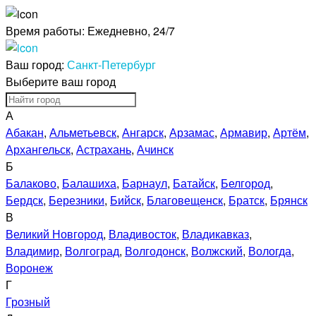
Время работы:
Ежедневно, 24/7
Ваш город:
Санкт-Петербург
Выберите ваш город
А
Абакан
,
Альметьевск
,
Ангарск
,
Арзамас
,
Армавир
,
Артём
,
Архангельск
,
Астрахань
,
Ачинск
Б
Балаково
,
Балашиха
,
Барнаул
,
Батайск
,
Белгород
,
Бердск
,
Березники
,
Бийск
,
Благовещенск
,
Братск
,
Брянск
В
Великий Новгород
,
Владивосток
,
Владикавказ
,
Владимир
,
Волгоград
,
Волгодонск
,
Волжский
,
Вологда
,
Воронеж
Г
Грозный