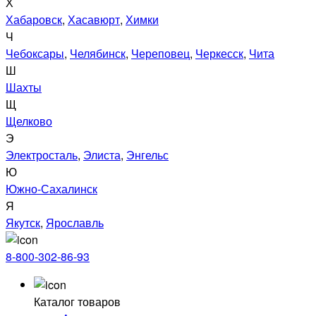
Х
Хабаровск
,
Хасавюрт
,
Химки
Ч
Чебоксары
,
Челябинск
,
Череповец
,
Черкесск
,
Чита
Ш
Шахты
Щ
Щелково
Э
Электросталь
,
Элиста
,
Энгельс
Ю
Южно-Сахалинск
Я
Якутск
,
Ярославль
8-800-302-86-93
Каталог товаров