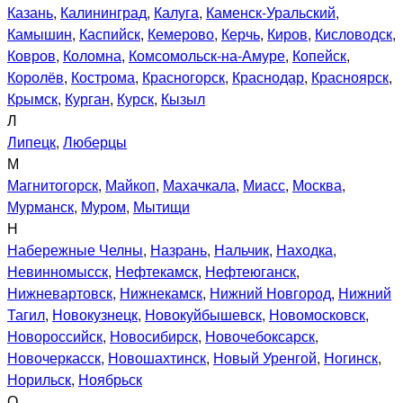
Казань
,
Калининград
,
Калуга
,
Каменск-Уральский
,
Камышин
,
Каспийск
,
Кемерово
,
Керчь
,
Киров
,
Кисловодск
,
Ковров
,
Коломна
,
Комсомольск-на-Амуре
,
Копейск
,
Королёв
,
Кострома
,
Красногорск
,
Краснодар
,
Красноярск
,
Крымск
,
Курган
,
Курск
,
Кызыл
Л
Липецк
,
Люберцы
М
Магнитогорск
,
Майкоп
,
Махачкала
,
Миасс
,
Москва
,
Мурманск
,
Муром
,
Мытищи
Н
Набережные Челны
,
Назрань
,
Нальчик
,
Находка
,
Невинномысск
,
Нефтекамск
,
Нефтеюганск
,
Нижневартовск
,
Нижнекамск
,
Нижний Новгород
,
Нижний
Тагил
,
Новокузнецк
,
Новокуйбышевск
,
Новомосковск
,
Новороссийск
,
Новосибирск
,
Новочебоксарск
,
Новочеркасск
,
Новошахтинск
,
Новый Уренгой
,
Ногинск
,
Норильск
,
Ноябрьск
О