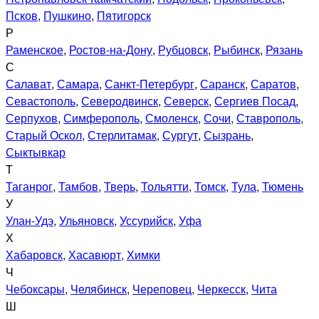
Псков
,
Пушкино
,
Пятигорск
Р
Раменское
,
Ростов-на-Дону
,
Рубцовск
,
Рыбинск
,
Рязань
С
Салават
,
Самара
,
Санкт-Петербург
,
Саранск
,
Саратов
,
Севастополь
,
Северодвинск
,
Северск
,
Сергиев Посад
,
Серпухов
,
Симферополь
,
Смоленск
,
Сочи
,
Ставрополь
,
Старый Оскол
,
Стерлитамак
,
Сургут
,
Сызрань
,
Сыктывкар
Т
Таганрог
,
Тамбов
,
Тверь
,
Тольятти
,
Томск
,
Тула
,
Тюмень
У
Улан-Удэ
,
Ульяновск
,
Уссурийск
,
Уфа
Х
Хабаровск
,
Хасавюрт
,
Химки
Ч
Чебоксары
,
Челябинск
,
Череповец
,
Черкесск
,
Чита
Ш