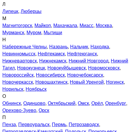
Л
Липецк
,
Люберцы
М
Магнитогорск
,
Майкоп
,
Махачкала
,
Миасс
,
Москва
,
Мурманск
,
Муром
,
Мытищи
Н
Набережные Челны
,
Назрань
,
Нальчик
,
Находка
,
Невинномысск
,
Нефтекамск
,
Нефтеюганск
,
Нижневартовск
,
Нижнекамск
,
Нижний Новгород
,
Нижний
Тагил
,
Новокузнецк
,
Новокуйбышевск
,
Новомосковск
,
Новороссийск
,
Новосибирск
,
Новочебоксарск
,
Новочеркасск
,
Новошахтинск
,
Новый Уренгой
,
Ногинск
,
Норильск
,
Ноябрьск
О
Обнинск
,
Одинцово
,
Октябрьский
,
Омск
,
Орёл
,
Оренбург
,
Орехово-Зуево
,
Орск
П
Пенза
,
Первоуральск
,
Пермь
,
Петрозаводск
,
Петропавловск-Камчатский
,
Подольск
,
Прокопьевск
,