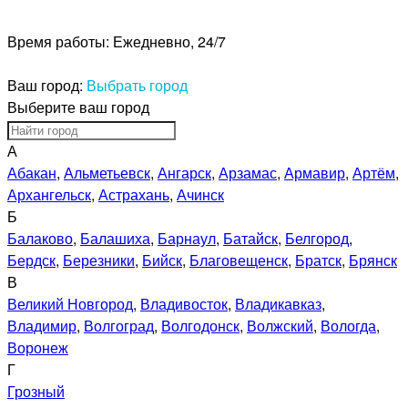
Время работы:
Ежедневно, 24/7
Ваш город:
Выбрать город
Выберите ваш город
А
Абакан
,
Альметьевск
,
Ангарск
,
Арзамас
,
Армавир
,
Артём
,
Архангельск
,
Астрахань
,
Ачинск
Б
Балаково
,
Балашиха
,
Барнаул
,
Батайск
,
Белгород
,
Бердск
,
Березники
,
Бийск
,
Благовещенск
,
Братск
,
Брянск
В
Великий Новгород
,
Владивосток
,
Владикавказ
,
Владимир
,
Волгоград
,
Волгодонск
,
Волжский
,
Вологда
,
Воронеж
Г
Грозный