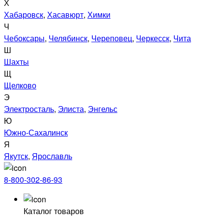
Х
Хабаровск
,
Хасавюрт
,
Химки
Ч
Чебоксары
,
Челябинск
,
Череповец
,
Черкесск
,
Чита
Ш
Шахты
Щ
Щелково
Э
Электросталь
,
Элиста
,
Энгельс
Ю
Южно-Сахалинск
Я
Якутск
,
Ярославль
8-800-302-86-93
Каталог товаров