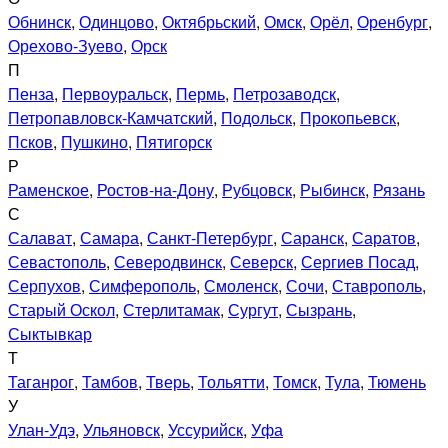
Обнинск
,
Одинцово
,
Октябрьский
,
Омск
,
Орёл
,
Оренбург
,
Орехово-Зуево
,
Орск
П
Пенза
,
Первоуральск
,
Пермь
,
Петрозаводск
,
Петропавловск-Камчатский
,
Подольск
,
Прокопьевск
,
Псков
,
Пушкино
,
Пятигорск
Р
Раменское
,
Ростов-на-Дону
,
Рубцовск
,
Рыбинск
,
Рязань
С
Салават
,
Самара
,
Санкт-Петербург
,
Саранск
,
Саратов
,
Севастополь
,
Северодвинск
,
Северск
,
Сергиев Посад
,
Серпухов
,
Симферополь
,
Смоленск
,
Сочи
,
Ставрополь
,
Старый Оскол
,
Стерлитамак
,
Сургут
,
Сызрань
,
Сыктывкар
Т
Таганрог
,
Тамбов
,
Тверь
,
Тольятти
,
Томск
,
Тула
,
Тюмень
У
Улан-Удэ
,
Ульяновск
,
Уссурийск
,
Уфа