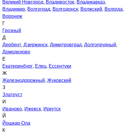
Великий Новгород
,
Владивосток
,
Владикавказ
,
Владимир
,
Волгоград
,
Волгодонск
,
Волжский
,
Вологда
,
Воронеж
Г
Грозный
Д
Дербент
,
Дзержинск
,
Димитровград
,
Долгопрудный
,
Домодедово
Е
Екатеринбург
,
Елец
,
Ессентуки
Ж
Железнодорожный
,
Жуковский
З
Златоуст
И
Иваново
,
Ижевск
,
Иркутск
Й
Йошкар-Ола
К