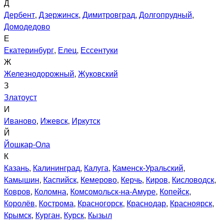
Д
Дербент
,
Дзержинск
,
Димитровград
,
Долгопрудный
,
Домодедово
Е
Екатеринбург
,
Елец
,
Ессентуки
Ж
Железнодорожный
,
Жуковский
З
Златоуст
И
Иваново
,
Ижевск
,
Иркутск
Й
Йошкар-Ола
К
Казань
,
Калининград
,
Калуга
,
Каменск-Уральский
,
Камышин
,
Каспийск
,
Кемерово
,
Керчь
,
Киров
,
Кисловодск
,
Ковров
,
Коломна
,
Комсомольск-на-Амуре
,
Копейск
,
Королёв
,
Кострома
,
Красногорск
,
Краснодар
,
Красноярск
,
Крымск
,
Курган
,
Курск
,
Кызыл