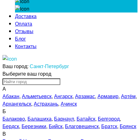
Доставка
Оплата
Отзывы
Блог
Контакты
Ваш город:
Санкт-Петербург
Выберите ваш город
А
Абакан
,
Альметьевск
,
Ангарск
,
Арзамас
,
Армавир
,
Артём
,
Архангельск
,
Астрахань
,
Ачинск
Б
Балаково
,
Балашиха
,
Барнаул
,
Батайск
,
Белгород
,
Бердск
,
Березники
,
Бийск
,
Благовещенск
,
Братск
,
Брянск
В