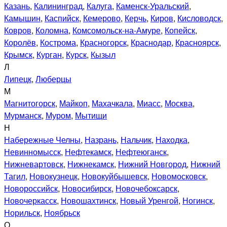
Казань
,
Калининград
,
Калуга
,
Каменск-Уральский
,
Камышин
,
Каспийск
,
Кемерово
,
Керчь
,
Киров
,
Кисловодск
,
Ковров
,
Коломна
,
Комсомольск-на-Амуре
,
Копейск
,
Королёв
,
Кострома
,
Красногорск
,
Краснодар
,
Красноярск
,
Крымск
,
Курган
,
Курск
,
Кызыл
Л
Липецк
,
Люберцы
М
Магнитогорск
,
Майкоп
,
Махачкала
,
Миасс
,
Москва
,
Мурманск
,
Муром
,
Мытищи
Н
Набережные Челны
,
Назрань
,
Нальчик
,
Находка
,
Невинномысск
,
Нефтекамск
,
Нефтеюганск
,
Нижневартовск
,
Нижнекамск
,
Нижний Новгород
,
Нижний
Тагил
,
Новокузнецк
,
Новокуйбышевск
,
Новомосковск
,
Новороссийск
,
Новосибирск
,
Новочебоксарск
,
Новочеркасск
,
Новошахтинск
,
Новый Уренгой
,
Ногинск
,
Норильск
,
Ноябрьск
О