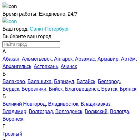
Время работы:
Ежедневно, 24/7
Ваш город:
Санкт-Петербург
Выберите ваш город
А
Абакан
,
Альметьевск
,
Ангарск
,
Арзамас
,
Армавир
,
Артём
,
Архангельск
,
Астрахань
,
Ачинск
Б
Балаково
,
Балашиха
,
Барнаул
,
Батайск
,
Белгород
,
Бердск
,
Березники
,
Бийск
,
Благовещенск
,
Братск
,
Брянск
В
Великий Новгород
,
Владивосток
,
Владикавказ
,
Владимир
,
Волгоград
,
Волгодонск
,
Волжский
,
Вологда
,
Воронеж
Г
Грозный