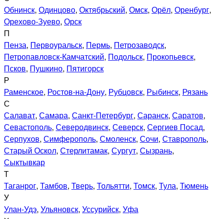
Обнинск
,
Одинцово
,
Октябрьский
,
Омск
,
Орёл
,
Оренбург
,
Орехово-Зуево
,
Орск
П
Пенза
,
Первоуральск
,
Пермь
,
Петрозаводск
,
Петропавловск-Камчатский
,
Подольск
,
Прокопьевск
,
Псков
,
Пушкино
,
Пятигорск
Р
Раменское
,
Ростов-на-Дону
,
Рубцовск
,
Рыбинск
,
Рязань
С
Салават
,
Самара
,
Санкт-Петербург
,
Саранск
,
Саратов
,
Севастополь
,
Северодвинск
,
Северск
,
Сергиев Посад
,
Серпухов
,
Симферополь
,
Смоленск
,
Сочи
,
Ставрополь
,
Старый Оскол
,
Стерлитамак
,
Сургут
,
Сызрань
,
Сыктывкар
Т
Таганрог
,
Тамбов
,
Тверь
,
Тольятти
,
Томск
,
Тула
,
Тюмень
У
Улан-Удэ
,
Ульяновск
,
Уссурийск
,
Уфа