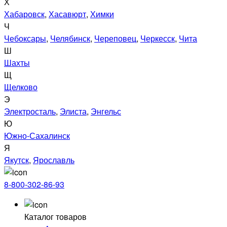
Х
Хабаровск
,
Хасавюрт
,
Химки
Ч
Чебоксары
,
Челябинск
,
Череповец
,
Черкесск
,
Чита
Ш
Шахты
Щ
Щелково
Э
Электросталь
,
Элиста
,
Энгельс
Ю
Южно-Сахалинск
Я
Якутск
,
Ярославль
8-800-302-86-93
Каталог товаров