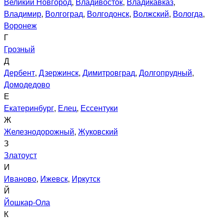
Великий Новгород
,
Владивосток
,
Владикавказ
,
Владимир
,
Волгоград
,
Волгодонск
,
Волжский
,
Вологда
,
Воронеж
Г
Грозный
Д
Дербент
,
Дзержинск
,
Димитровград
,
Долгопрудный
,
Домодедово
Е
Екатеринбург
,
Елец
,
Ессентуки
Ж
Железнодорожный
,
Жуковский
З
Златоуст
И
Иваново
,
Ижевск
,
Иркутск
Й
Йошкар-Ола
К