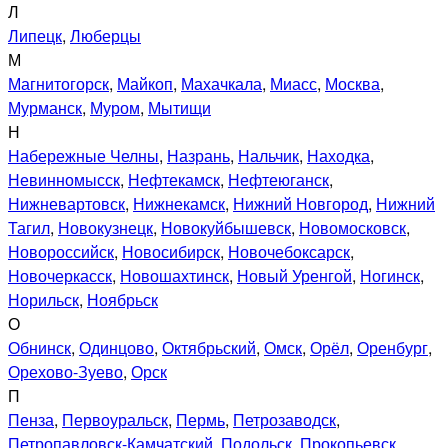
Л
Липецк
,
Люберцы
М
Магнитогорск
,
Майкоп
,
Махачкала
,
Миасс
,
Москва
,
Мурманск
,
Муром
,
Мытищи
Н
Набережные Челны
,
Назрань
,
Нальчик
,
Находка
,
Невинномысск
,
Нефтекамск
,
Нефтеюганск
,
Нижневартовск
,
Нижнекамск
,
Нижний Новгород
,
Нижний
Тагил
,
Новокузнецк
,
Новокуйбышевск
,
Новомосковск
,
Новороссийск
,
Новосибирск
,
Новочебоксарск
,
Новочеркасск
,
Новошахтинск
,
Новый Уренгой
,
Ногинск
,
Норильск
,
Ноябрьск
О
Обнинск
,
Одинцово
,
Октябрьский
,
Омск
,
Орёл
,
Оренбург
,
Орехово-Зуево
,
Орск
П
Пенза
,
Первоуральск
,
Пермь
,
Петрозаводск
,
Петропавловск-Камчатский
,
Подольск
,
Прокопьевск
,