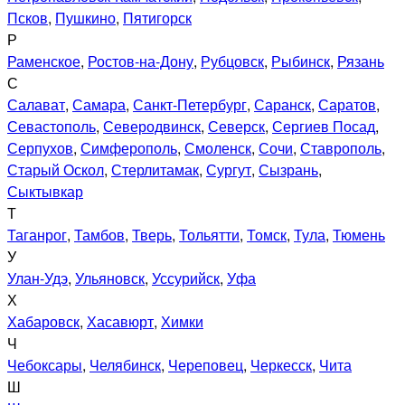
Псков
,
Пушкино
,
Пятигорск
Р
Раменское
,
Ростов-на-Дону
,
Рубцовск
,
Рыбинск
,
Рязань
С
Салават
,
Самара
,
Санкт-Петербург
,
Саранск
,
Саратов
,
Севастополь
,
Северодвинск
,
Северск
,
Сергиев Посад
,
Серпухов
,
Симферополь
,
Смоленск
,
Сочи
,
Ставрополь
,
Старый Оскол
,
Стерлитамак
,
Сургут
,
Сызрань
,
Сыктывкар
Т
Таганрог
,
Тамбов
,
Тверь
,
Тольятти
,
Томск
,
Тула
,
Тюмень
У
Улан-Удэ
,
Ульяновск
,
Уссурийск
,
Уфа
Х
Хабаровск
,
Хасавюрт
,
Химки
Ч
Чебоксары
,
Челябинск
,
Череповец
,
Черкесск
,
Чита
Ш