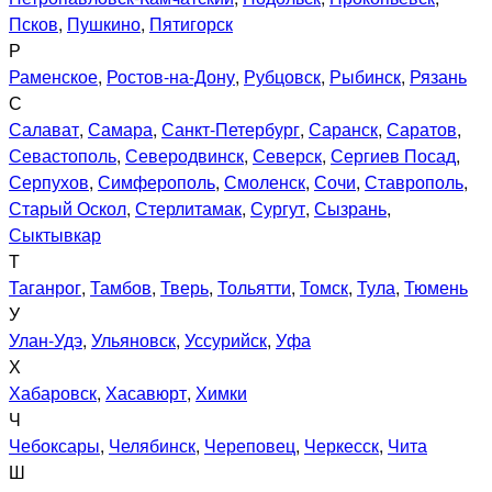
Псков
,
Пушкино
,
Пятигорск
Р
Раменское
,
Ростов-на-Дону
,
Рубцовск
,
Рыбинск
,
Рязань
С
Салават
,
Самара
,
Санкт-Петербург
,
Саранск
,
Саратов
,
Севастополь
,
Северодвинск
,
Северск
,
Сергиев Посад
,
Серпухов
,
Симферополь
,
Смоленск
,
Сочи
,
Ставрополь
,
Старый Оскол
,
Стерлитамак
,
Сургут
,
Сызрань
,
Сыктывкар
Т
Таганрог
,
Тамбов
,
Тверь
,
Тольятти
,
Томск
,
Тула
,
Тюмень
У
Улан-Удэ
,
Ульяновск
,
Уссурийск
,
Уфа
Х
Хабаровск
,
Хасавюрт
,
Химки
Ч
Чебоксары
,
Челябинск
,
Череповец
,
Черкесск
,
Чита
Ш