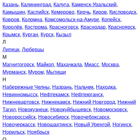
Казань
,
Калининград
,
Калуга
,
Каменск-Уральский
,
Камышин
,
Каспийск
,
Кемерово
,
Керчь
,
Киров
,
Кисловодск
,
Ковров
,
Коломна
,
Комсомольск-на-Амуре
,
Копейск
,
Королёв
,
Кострома
,
Красногорск
,
Краснодар
,
Красноярск
,
Крымск
,
Курган
,
Курск
,
Кызыл
Л
Липецк
,
Люберцы
М
Магнитогорск
,
Майкоп
,
Махачкала
,
Миасс
,
Москва
,
Мурманск
,
Муром
,
Мытищи
Н
Набережные Челны
,
Назрань
,
Нальчик
,
Находка
,
Невинномысск
,
Нефтекамск
,
Нефтеюганск
,
Нижневартовск
,
Нижнекамск
,
Нижний Новгород
,
Нижний
Тагил
,
Новокузнецк
,
Новокуйбышевск
,
Новомосковск
,
Новороссийск
,
Новосибирск
,
Новочебоксарск
,
Новочеркасск
,
Новошахтинск
,
Новый Уренгой
,
Ногинск
,
Норильск
,
Ноябрьск
О