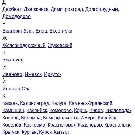
Д
Дербент
,
Дзержинск
,
Димитровград
,
Долгопрудный
,
Домодедово
Е
Екатеринбург
,
Елец
,
Ессентуки
Ж
Железнодорожный
,
Жуковский
З
Златоуст
И
Иваново
,
Ижевск
,
Иркутск
Й
Йошкар-Ола
К
Казань
,
Калининград
,
Калуга
,
Каменск-Уральский
,
Камышин
,
Каспийск
,
Кемерово
,
Керчь
,
Киров
,
Кисловодск
,
Ковров
,
Коломна
,
Комсомольск-на-Амуре
,
Копейск
,
Королёв
,
Кострома
,
Красногорск
,
Краснодар
,
Красноярск
,
Крымск
,
Курган
,
Курск
,
Кызыл