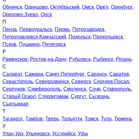
Обнинск
,
Одинцово
,
Октябрьский
,
Омск
,
Орёл
,
Оренбург
,
Орехово-Зуево
,
Орск
П
Пенза
,
Первоуральск
,
Пермь
,
Петрозаводск
,
Петропавловск-Камчатский
,
Подольск
,
Прокопьевск
,
Псков
,
Пушкино
,
Пятигорск
Р
Раменское
,
Ростов-на-Дону
,
Рубцовск
,
Рыбинск
,
Рязань
С
Салават
,
Самара
,
Санкт-Петербург
,
Саранск
,
Саратов
,
Севастополь
,
Северодвинск
,
Северск
,
Сергиев Посад
,
Серпухов
,
Симферополь
,
Смоленск
,
Сочи
,
Ставрополь
,
Старый Оскол
,
Стерлитамак
,
Сургут
,
Сызрань
,
Сыктывкар
Т
Таганрог
,
Тамбов
,
Тверь
,
Тольятти
,
Томск
,
Тула
,
Тюмень
У
Улан-Удэ
,
Ульяновск
,
Уссурийск
,
Уфа