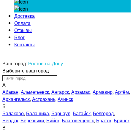
Доставка
Оплата
Отзывы
Блог
Контакты
Ваш город:
Ростов-на-Дону
Выберите ваш город
А
Абакан
,
Альметьевск
,
Ангарск
,
Арзамас
,
Армавир
,
Артём
,
Архангельск
,
Астрахань
,
Ачинск
Б
Балаково
,
Балашиха
,
Барнаул
,
Батайск
,
Белгород
,
Бердск
,
Березники
,
Бийск
,
Благовещенск
,
Братск
,
Брянск
В