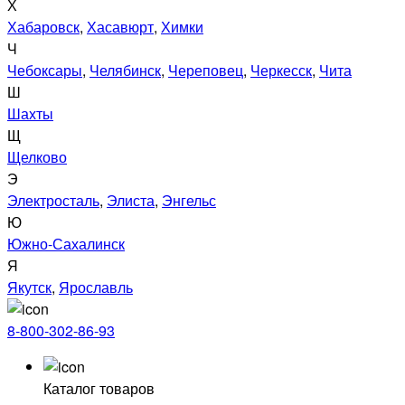
Х
Хабаровск
,
Хасавюрт
,
Химки
Ч
Чебоксары
,
Челябинск
,
Череповец
,
Черкесск
,
Чита
Ш
Шахты
Щ
Щелково
Э
Электросталь
,
Элиста
,
Энгельс
Ю
Южно-Сахалинск
Я
Якутск
,
Ярославль
8-800-302-86-93
Каталог товаров