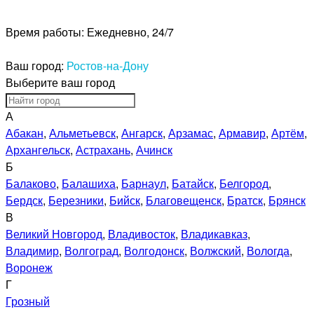
Время работы:
Ежедневно, 24/7
Ваш город:
Ростов-на-Дону
Выберите ваш город
А
Абакан
,
Альметьевск
,
Ангарск
,
Арзамас
,
Армавир
,
Артём
,
Архангельск
,
Астрахань
,
Ачинск
Б
Балаково
,
Балашиха
,
Барнаул
,
Батайск
,
Белгород
,
Бердск
,
Березники
,
Бийск
,
Благовещенск
,
Братск
,
Брянск
В
Великий Новгород
,
Владивосток
,
Владикавказ
,
Владимир
,
Волгоград
,
Волгодонск
,
Волжский
,
Вологда
,
Воронеж
Г
Грозный