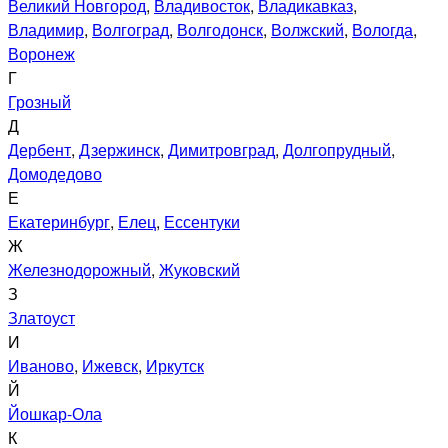
Великий Новгород
,
Владивосток
,
Владикавказ
,
Владимир
,
Волгоград
,
Волгодонск
,
Волжский
,
Вологда
,
Воронеж
Г
Грозный
Д
Дербент
,
Дзержинск
,
Димитровград
,
Долгопрудный
,
Домодедово
Е
Екатеринбург
,
Елец
,
Ессентуки
Ж
Железнодорожный
,
Жуковский
З
Златоуст
И
Иваново
,
Ижевск
,
Иркутск
Й
Йошкар-Ола
К