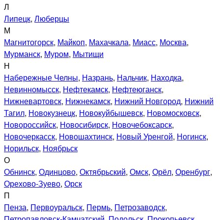
Л
Липецк
,
Люберцы
М
Магнитогорск
,
Майкоп
,
Махачкала
,
Миасс
,
Москва
,
Мурманск
,
Муром
,
Мытищи
Н
Набережные Челны
,
Назрань
,
Нальчик
,
Находка
,
Невинномысск
,
Нефтекамск
,
Нефтеюганск
,
Нижневартовск
,
Нижнекамск
,
Нижний Новгород
,
Нижний
Тагил
,
Новокузнецк
,
Новокуйбышевск
,
Новомосковск
,
Новороссийск
,
Новосибирск
,
Новочебоксарск
,
Новочеркасск
,
Новошахтинск
,
Новый Уренгой
,
Ногинск
,
Норильск
,
Ноябрьск
О
Обнинск
,
Одинцово
,
Октябрьский
,
Омск
,
Орёл
,
Оренбург
,
Орехово-Зуево
,
Орск
П
Пенза
,
Первоуральск
,
Пермь
,
Петрозаводск
,
Петропавловск-Камчатский
,
Подольск
,
Прокопьевск
,