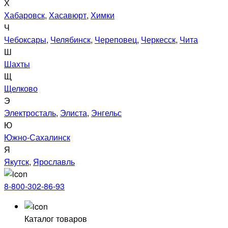
Х
Хабаровск
,
Хасавюрт
,
Химки
Ч
Чебоксары
,
Челябинск
,
Череповец
,
Черкесск
,
Чита
Ш
Шахты
Щ
Щелково
Э
Электросталь
,
Элиста
,
Энгельс
Ю
Южно-Сахалинск
Я
Якутск
,
Ярославль
8-800-302-86-93
Каталог товаров