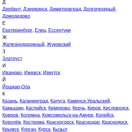
Д
Дербент
,
Дзержинск
,
Димитровград
,
Долгопрудный
,
Домодедово
Е
Екатеринбург
,
Елец
,
Ессентуки
Ж
Железнодорожный
,
Жуковский
З
Златоуст
И
Иваново
,
Ижевск
,
Иркутск
Й
Йошкар-Ола
К
Казань
,
Калининград
,
Калуга
,
Каменск-Уральский
,
Камышин
,
Каспийск
,
Кемерово
,
Керчь
,
Киров
,
Кисловодск
,
Ковров
,
Коломна
,
Комсомольск-на-Амуре
,
Копейск
,
Королёв
,
Кострома
,
Красногорск
,
Краснодар
,
Красноярск
,
Крымск
,
Курган
,
Курск
,
Кызыл