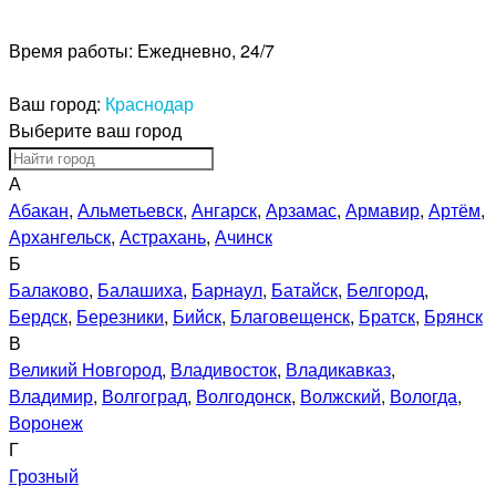
Время работы:
Ежедневно, 24/7
Ваш город:
Краснодар
Выберите ваш город
А
Абакан
,
Альметьевск
,
Ангарск
,
Арзамас
,
Армавир
,
Артём
,
Архангельск
,
Астрахань
,
Ачинск
Б
Балаково
,
Балашиха
,
Барнаул
,
Батайск
,
Белгород
,
Бердск
,
Березники
,
Бийск
,
Благовещенск
,
Братск
,
Брянск
В
Великий Новгород
,
Владивосток
,
Владикавказ
,
Владимир
,
Волгоград
,
Волгодонск
,
Волжский
,
Вологда
,
Воронеж
Г
Грозный