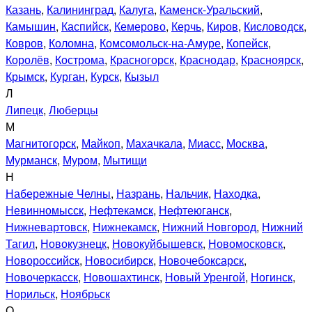
Казань
,
Калининград
,
Калуга
,
Каменск-Уральский
,
Камышин
,
Каспийск
,
Кемерово
,
Керчь
,
Киров
,
Кисловодск
,
Ковров
,
Коломна
,
Комсомольск-на-Амуре
,
Копейск
,
Королёв
,
Кострома
,
Красногорск
,
Краснодар
,
Красноярск
,
Крымск
,
Курган
,
Курск
,
Кызыл
Л
Липецк
,
Люберцы
М
Магнитогорск
,
Майкоп
,
Махачкала
,
Миасс
,
Москва
,
Мурманск
,
Муром
,
Мытищи
Н
Набережные Челны
,
Назрань
,
Нальчик
,
Находка
,
Невинномысск
,
Нефтекамск
,
Нефтеюганск
,
Нижневартовск
,
Нижнекамск
,
Нижний Новгород
,
Нижний
Тагил
,
Новокузнецк
,
Новокуйбышевск
,
Новомосковск
,
Новороссийск
,
Новосибирск
,
Новочебоксарск
,
Новочеркасск
,
Новошахтинск
,
Новый Уренгой
,
Ногинск
,
Норильск
,
Ноябрьск
О