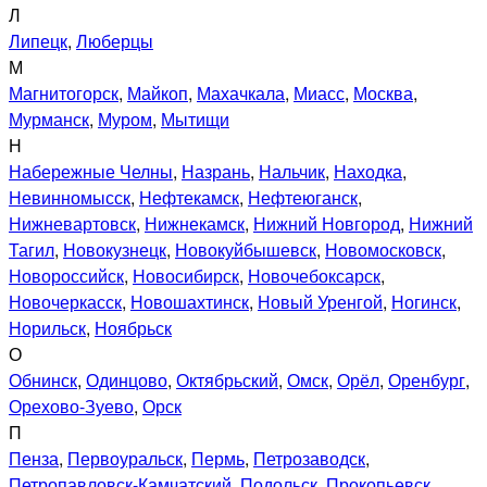
Л
Липецк
,
Люберцы
М
Магнитогорск
,
Майкоп
,
Махачкала
,
Миасс
,
Москва
,
Мурманск
,
Муром
,
Мытищи
Н
Набережные Челны
,
Назрань
,
Нальчик
,
Находка
,
Невинномысск
,
Нефтекамск
,
Нефтеюганск
,
Нижневартовск
,
Нижнекамск
,
Нижний Новгород
,
Нижний
Тагил
,
Новокузнецк
,
Новокуйбышевск
,
Новомосковск
,
Новороссийск
,
Новосибирск
,
Новочебоксарск
,
Новочеркасск
,
Новошахтинск
,
Новый Уренгой
,
Ногинск
,
Норильск
,
Ноябрьск
О
Обнинск
,
Одинцово
,
Октябрьский
,
Омск
,
Орёл
,
Оренбург
,
Орехово-Зуево
,
Орск
П
Пенза
,
Первоуральск
,
Пермь
,
Петрозаводск
,
Петропавловск-Камчатский
,
Подольск
,
Прокопьевск
,