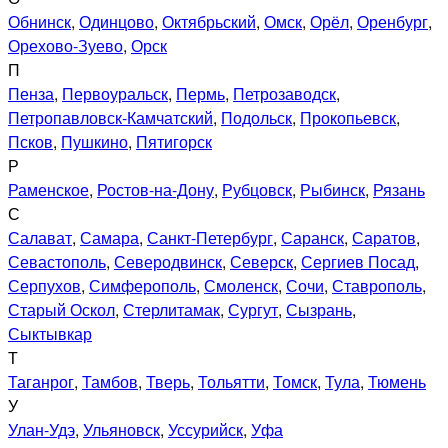
Обнинск
,
Одинцово
,
Октябрьский
,
Омск
,
Орёл
,
Оренбург
,
Орехово-Зуево
,
Орск
П
Пенза
,
Первоуральск
,
Пермь
,
Петрозаводск
,
Петропавловск-Камчатский
,
Подольск
,
Прокопьевск
,
Псков
,
Пушкино
,
Пятигорск
Р
Раменское
,
Ростов-на-Дону
,
Рубцовск
,
Рыбинск
,
Рязань
С
Салават
,
Самара
,
Санкт-Петербург
,
Саранск
,
Саратов
,
Севастополь
,
Северодвинск
,
Северск
,
Сергиев Посад
,
Серпухов
,
Симферополь
,
Смоленск
,
Сочи
,
Ставрополь
,
Старый Оскол
,
Стерлитамак
,
Сургут
,
Сызрань
,
Сыктывкар
Т
Таганрог
,
Тамбов
,
Тверь
,
Тольятти
,
Томск
,
Тула
,
Тюмень
У
Улан-Удэ
,
Ульяновск
,
Уссурийск
,
Уфа