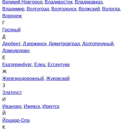
Великий Новгород
,
Владивосток
,
Владикавказ
,
Владимир
,
Волгоград
,
Волгодонск
,
Волжский
,
Вологда
,
Воронеж
Г
Грозный
Д
Дербент
,
Дзержинск
,
Димитровград
,
Долгопрудный
,
Домодедово
Е
Екатеринбург
,
Елец
,
Ессентуки
Ж
Железнодорожный
,
Жуковский
З
Златоуст
И
Иваново
,
Ижевск
,
Иркутск
Й
Йошкар-Ола
К