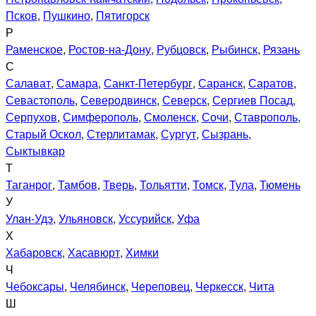
Псков
,
Пушкино
,
Пятигорск
Р
Раменское
,
Ростов-на-Дону
,
Рубцовск
,
Рыбинск
,
Рязань
С
Салават
,
Самара
,
Санкт-Петербург
,
Саранск
,
Саратов
,
Севастополь
,
Северодвинск
,
Северск
,
Сергиев Посад
,
Серпухов
,
Симферополь
,
Смоленск
,
Сочи
,
Ставрополь
,
Старый Оскол
,
Стерлитамак
,
Сургут
,
Сызрань
,
Сыктывкар
Т
Таганрог
,
Тамбов
,
Тверь
,
Тольятти
,
Томск
,
Тула
,
Тюмень
У
Улан-Удэ
,
Ульяновск
,
Уссурийск
,
Уфа
Х
Хабаровск
,
Хасавюрт
,
Химки
Ч
Чебоксары
,
Челябинск
,
Череповец
,
Черкесск
,
Чита
Ш